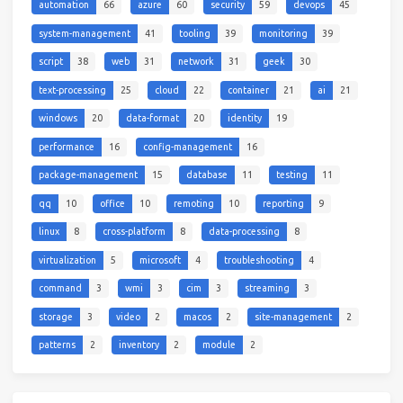
automation
66
azure
60
security
59
devops
45
system-management
41
tooling
39
monitoring
39
script
38
web
31
network
31
geek
30
text-processing
25
cloud
22
container
21
ai
21
windows
20
data-format
20
identity
19
performance
16
config-management
16
package-management
15
database
11
testing
11
qq
10
office
10
remoting
10
reporting
9
linux
8
cross-platform
8
data-processing
8
virtualization
5
microsoft
4
troubleshooting
4
command
3
wmi
3
cim
3
streaming
3
storage
3
video
2
macos
2
site-management
2
patterns
2
inventory
2
module
2