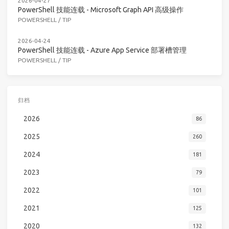
2026-04-27
PowerShell 技能连载 - Microsoft Graph API 高级操作
POWERSHELL
/
TIP
2026-04-24
PowerShell 技能连载 - Azure App Service 部署槽管理
POWERSHELL
/
TIP
归档
2026
86
2025
260
2024
181
2023
79
2022
101
2021
125
2020
132