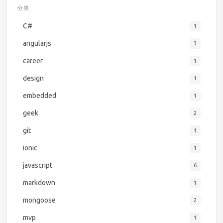
分类
C#
1
angularjs
3
career
1
design
1
embedded
1
geek
2
git
1
ionic
1
javascript
6
markdown
1
mongoose
2
mvp
1