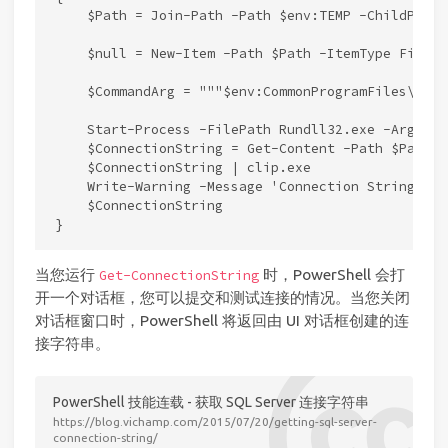
    $Path = Join-Path -Path $env:TEMP -ChildPath 
    $null = New-Item -Path $Path -ItemType File -F
    $CommandArg = """$env:CommonProgramFiles\Syst
    Start-Process -FilePath Rundll32.exe -Argumen
    $ConnectionString = Get-Content -Path $Path |
    $ConnectionString | clip.exe

    Write-Warning -Message 'Connection String is 
    $ConnectionString

当您运行
时，PowerShell 会打
Get-ConnectionString
开一个对话框，您可以提交和测试连接的情况。当您关闭
对话框窗口时，PowerShell 将返回由 UI 对话框创建的连
接字符串。
PowerShell 技能连载 - 获取 SQL Server 连接字符串
https://blog.vichamp.com/2015/07/20/getting-sql-server-
connection-string/