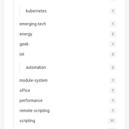
kubernetes
1
emerging-tech
1
energy
2
geek
1
iot
2
automation
2
module-system
1
office
7
performance
1
remote-scripting
1
scripting
11