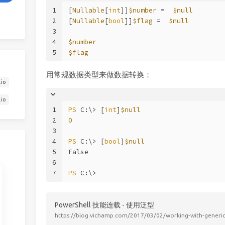
1
[
Nullable
[
int
]]
$number
 =  
$null
2
[
Nullable
[
bool
]]
$flag
 =  
$null
3
4
$number
5
$flag
用常规数据类型来做数据转换：
.io
.io
1
PS
 C:\> [
int
]
$null
2
0
3
4
PS
 C:\> [
bool
]
$null
5
False
6
7
PS
 C:\>
PowerShell 技能连载 - 使用泛型
https://blog.vichamp.com/2017/03/02/working-with-generic