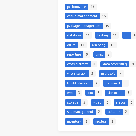
performance
16
config-management
16
package-management
15
database
11
testing
11
qq
1
office
10
remoting
10
reporting
9
linux
8
cross-platform
8
data-processing
8
virtualization
5
microsoft
4
troubleshooting
4
command
3
wmi
3
cim
3
streaming
3
storage
3
video
2
macos
2
site-management
2
patterns
2
inventory
2
module
2