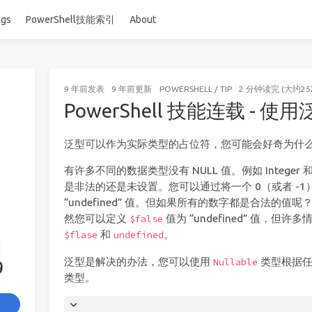
ags
PowerShell技能索引
About
9 年前
发表
9 年前
更新
POWERSHELL
/
TIP
2 分钟读完 (大约25
PowerShell 技能连载 - 使
泛型可以作为实际类型的占位符，您可能会好奇为什
有许多不同的数据类型没有 NULL 值。例如 Integer 
是非法的还是未设置。您可以通过将一个 0（或者 -1）指定
“undefined” 值。但如果所有的数字都是合法的值呢
然您可以定义
值为 “undefined” 值，但
$false
和
。
$flase
undefined
签
泛型是解决的办法，您可以使用
类型根据任
Nullable
9
类型。