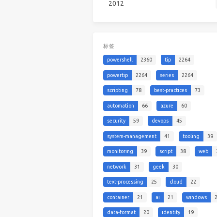
2012
标签
powershell
2360
tip
2264
powertip
2264
series
2264
scripting
78
best-practices
73
automation
66
azure
60
security
59
devops
45
system-management
41
tooling
39
monitoring
39
script
38
web
network
31
geek
30
text-processing
25
cloud
22
container
21
ai
21
windows
data-format
20
identity
19