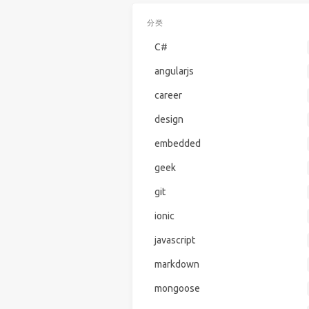
分类
C#
angularjs
career
design
embedded
geek
git
ionic
javascript
markdown
mongoose