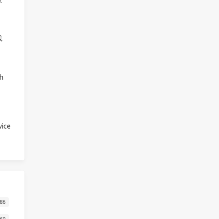
践
h
ice
86
60