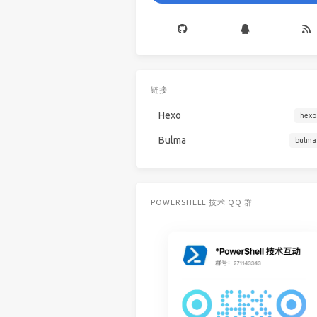
链接
Hexo
hexo
Bulma
bulma
POWERSHELL 技术 QQ 群