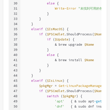
30
else
 {
31
Write-Error
"未找到可用的包管理器（
32
            }
33
        }
34
    }
35
elseif
 (
$IsMacOS
) {
36
if
 (
$PSCmdlet
.ShouldProcess(
$Name
, 
'
37
if
 (
$Update
) {
38
                & brew upgrade 
$Name
39
            }
40
else
 {
41
                & brew install 
$Name
42
            }
43
        }
44
    }
45
elseif
 (
$IsLinux
) {
46
$pkgMgr
 = 
Get-LinuxPackageManager
47
if
 (
$PSCmdlet
.ShouldProcess(
$Name
, 
"
48
switch
 (
$pkgMgr
) {
49
'apt'
   { & sudo apt
-get
 ins
50
'dnf'
   { & sudo dnf install