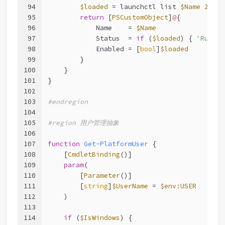
94
$loaded
 = launchctl list 
$Name
2
>
$nu
95
return
 [
PSCustomObject
]
@
{
96
            Name    = 
$Name
97
            Status  = 
if
 (
$loaded
) { 
'Runnin
98
            Enabled = [
bool
]
$loaded
99
        }
100
    }
101
}
102
103
#endregion
104
105
#region 用户管理抽象
106
107
function
Get-PlatformUser
 {
108
[
CmdletBinding
()]
109
param
(
110
        [
Parameter
()]
111
        [
string
]
$UserName
 = 
$env:USER
112
    )
113
114
if
 (
$IsWindows
) {