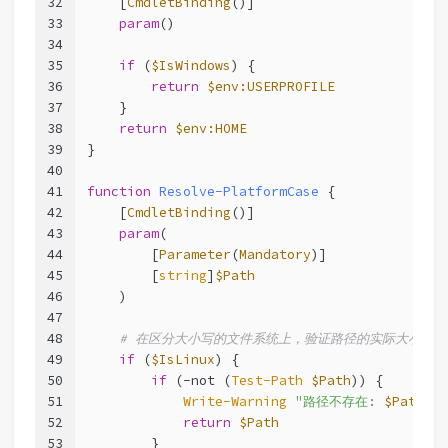
32
[
CmdletBinding
()]
33
param
()
34
35
if
 (
$IsWindows
) {
36
return
$env:USERPROFILE
37
    }
38
return
$env:HOME
39
}
40
41
function
Resolve-PlatformCase
 {
42
[
CmdletBinding
()]
43
param
(
44
        [
Parameter
(
Mandatory
)]
45
        [
string
]
$Path
46
    )
47
48
# 在区分大小写的文件系统上，验证路径的实际大小写
49
if
 (
$IsLinux
) {
50
if
 (
-not
 (
Test-Path
$Path
)) {
51
Write-Warning
"路径不存在: 
$Path
"
52
return
$Path
53
        }