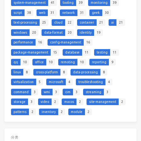
system-management
41
tooling
39
monitoring
39
script
38
web
31
network
31
geek
30
text-processing
25
cloud
22
container
21
ai
21
windows
20
data-format
20
identity
19
performance
16
config-management
16
package-management
15
database
11
testing
11
qq
10
office
10
remoting
10
reporting
9
linux
8
cross-platform
8
data-processing
8
virtualization
5
microsoft
4
troubleshooting
4
command
3
wmi
3
cim
3
streaming
3
storage
3
video
2
macos
2
site-management
2
patterns
2
inventory
2
module
2
分类