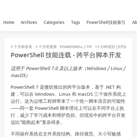
Home
Archives
Categories
Tags
PowerShell技能索引
Ab
3 个月前
发表
3 个月前
更新
POWERSHELL
/
TIP
15 分钟读完 (大约2182个
PowerShell 技能连载 - 跨平台脚本开发
适用于 PowerShell 7.0 及以上版本（Windows / Linux /
macOS）
PowerShell 7 是微软推出的跨平台版本，基于 .NET 构
建，可以在 Windows、Linux 和 macOS 三个操作系统上
运行。这为运维工程师带来了一个统一脚本语言的可能性
——同一套 PowerShell 脚本理论上可以在不同平台上执
行，减少了学习成本和维护负担。但现实中的跨平台开发
远比”能跑起来”复杂得多。
不同操作系统在文件系统结构、路径规范、大小写敏感