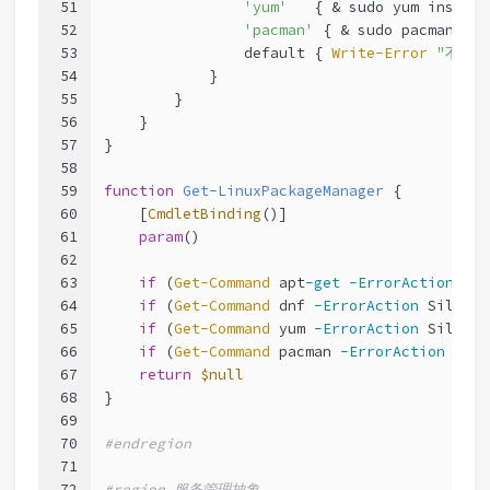
51
'yum'
   { & sudo yum install
52
'pacman'
 { & sudo pacman 
-S
53
                default { 
Write-Error
"不支持
54
            }
55
        }
56
    }
57
}
58
59
function
Get-LinuxPackageManager
 {
60
[
CmdletBinding
()]
61
param
()
62
63
if
 (
Get-Command
 apt
-get
-ErrorAction
 Sil
64
if
 (
Get-Command
 dnf 
-ErrorAction
 Silentl
65
if
 (
Get-Command
 yum 
-ErrorAction
 Silentl
66
if
 (
Get-Command
 pacman 
-ErrorAction
 Sile
67
return
$null
68
}
69
70
#endregion
71
72
#region 服务管理抽象