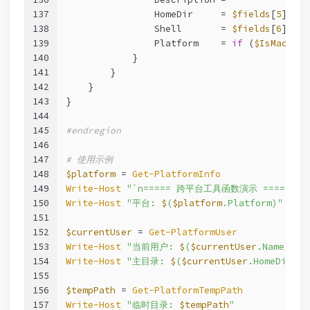
137
                HomeDir     = 
$fields
[
5
]
138
                Shell       = 
$fields
[
6
]
139
                Platform    = 
if
 (
$IsMacOS
) 
140
            }
141
        }
142
    }
143
}
144
145
#endregion
146
147
# 使用示例
148
$platform
 = 
Get-PlatformInfo
149
Write-Host
"`n===== 跨平台工具函数演示 ====="
150
Write-Host
"平台: 
$
(
$platform
.Platform)"
151
152
$currentUser
 = 
Get-PlatformUser
153
Write-Host
"当前用户: 
$
(
$currentUser
.Name)"
154
Write-Host
"主目录: 
$
(
$currentUser
.HomeDir)"
155
156
$tempPath
 = 
Get-PlatformTempPath
157
Write-Host
"临时目录: 
$tempPath
"