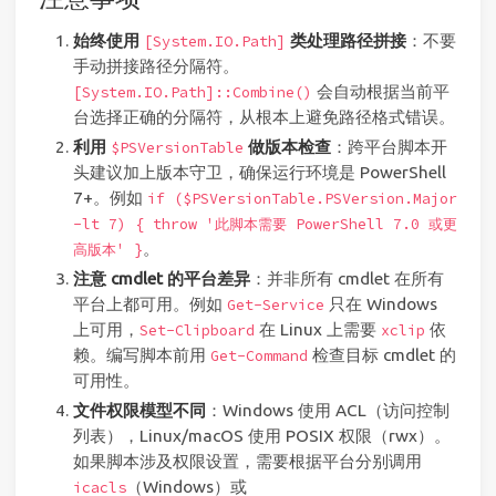
始终使用
类处理路径拼接
：不要
[System.IO.Path]
手动拼接路径分隔符。
会自动根据当前平
[System.IO.Path]::Combine()
台选择正确的分隔符，从根本上避免路径格式错误。
利用
做版本检查
：跨平台脚本开
$PSVersionTable
头建议加上版本守卫，确保运行环境是 PowerShell
7+。例如
if ($PSVersionTable.PSVersion.Major
-lt 7) { throw '此脚本需要 PowerShell 7.0 或更
。
高版本' }
注意 cmdlet 的平台差异
：并非所有 cmdlet 在所有
平台上都可用。例如
只在 Windows
Get-Service
上可用，
在 Linux 上需要
依
Set-Clipboard
xclip
赖。编写脚本前用
检查目标 cmdlet 的
Get-Command
可用性。
文件权限模型不同
：Windows 使用 ACL（访问控制
列表），Linux/macOS 使用 POSIX 权限（rwx）。
如果脚本涉及权限设置，需要根据平台分别调用
（Windows）或
icacls