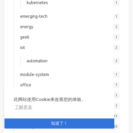
kubernetes
1
emerging-tech
1
energy
2
geek
1
iot
2
automation
2
module-system
1
office
7
performance
1
此网站使用Cookie来改善您的体验。
remote-scripting
1
了解更多
scripting
11
知道了！
security
13