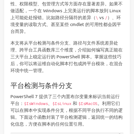
性、权限模型、包管理方式等方面存在显著差异。如果不
做适配，一个在 Windows 上完美运行的脚本放到 Linux
上可能处处报错。比如路径分隔符的差异（
vs
）、环
\
/
境变量的读取方式、甚至某些 cmdlet 的可用性都会因平
台而异。
本文将从平台检测与条件分支、路径与文件系统差异处
理、跨平台工具函数库三个维度，介绍如何编写真正能在
三大平台上稳定运行的 PowerShell 脚本。掌握这些技巧
后，你可以将运维自动化脚本打包成跨平台模块，在混合
环境中统一管理。
平台检测与条件分支
PowerShell 7 提供了三个内置布尔变量来标识当前运行
平台：
、
和
。利用它们
$IsWindows
$IsLinux
$IsMacOS
可以在脚本中实现条件分支，根据不同平台执行不同的逻
辑。下面这个函数封装了平台检测逻辑，返回统一的结构
化信息，方便在脚本的任何位置引用。