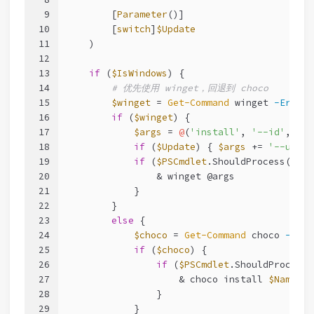
9
        [
Parameter
()]
10
        [
switch
]
$Update
11
    )
12
13
if
 (
$IsWindows
) {
14
# 优先使用 winget，回退到 choco
15
$winget
 = 
Get-Command
 winget 
-ErrorA
16
if
 (
$winget
) {
17
$args
 = 
@
(
'install'
, 
'--id'
, 
$Na
18
if
 (
$Update
) { 
$args
 += 
'--upgra
19
if
 (
$PSCmdlet
.ShouldProcess(
$Nam
20
                & winget @args
21
            }
22
        }
23
else
 {
24
$choco
 = 
Get-Command
 choco 
-Erro
25
if
 (
$choco
) {
26
if
 (
$PSCmdlet
.ShouldProcess(
27
                    & choco install 
$Name
-y
28
                }
29
            }