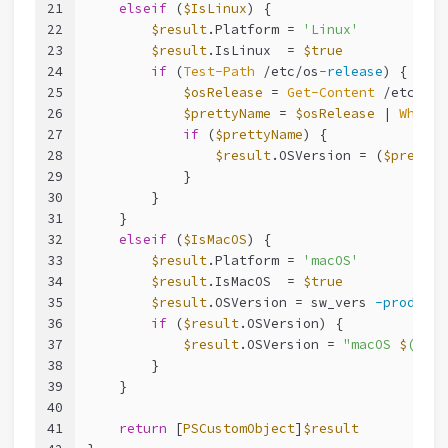
21
elseif
 (
$IsLinux
) {
22
$result
.Platform = 
'Linux'
23
$result
.IsLinux  = 
$true
24
if
 (
Test-Path
 /etc/os
-release
) {
25
$osRelease
 = 
Get-Content
 /etc/os
-
26
$prettyName
 = 
$osRelease
 | 
Where-
27
if
 (
$prettyName
) {
28
$result
.OSVersion = (
$prettyN
29
            }
30
        }
31
    }
32
elseif
 (
$IsMacOS
) {
33
$result
.Platform = 
'macOS'
34
$result
.IsMacOS  = 
$true
35
$result
.OSVersion = sw_vers 
-productV
36
if
 (
$result
.OSVersion) {
37
$result
.OSVersion = 
"macOS 
$
(
$res
38
        }
39
    }
40
41
return
 [
PSCustomObject
]
$result