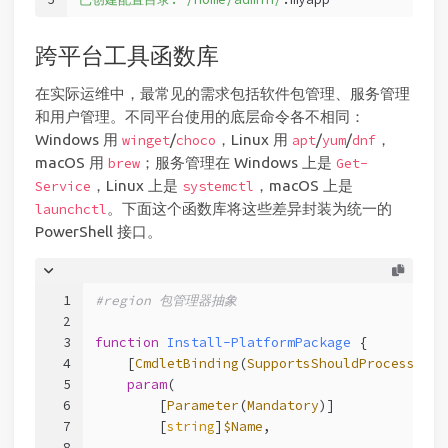
跨平台工具函数库
在实际运维中，最常见的需求包括软件包管理、服务管理
和用户管理。不同平台使用的底层命令各不相同：
Windows 用
/
，Linux 用
/
/
，
winget
choco
apt
yum
dnf
macOS 用
；服务管理在 Windows 上是
brew
Get-
，Linux 上是
，macOS 上是
Service
systemctl
。下面这个函数库将这些差异封装为统一的
launchctl
PowerShell 接口。
1
#region 包管理器抽象
2
3
function
Install-PlatformPackage
 {
4
[
CmdletBinding
(
SupportsShouldProcess
)]
5
param
(
6
        [
Parameter
(
Mandatory
)]
7
        [
string
]
$Name
,
8