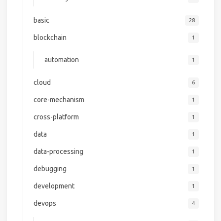
basic
28
blockchain
1
automation
1
cloud
6
core-mechanism
1
cross-platform
1
data
1
data-processing
1
debugging
1
development
1
devops
4