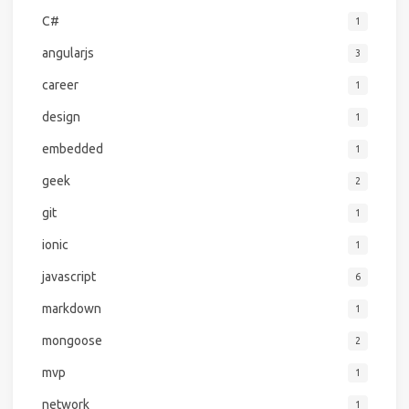
C#
1
angularjs
3
career
1
design
1
embedded
1
geek
2
git
1
ionic
1
javascript
6
markdown
1
mongoose
2
mvp
1
network
1