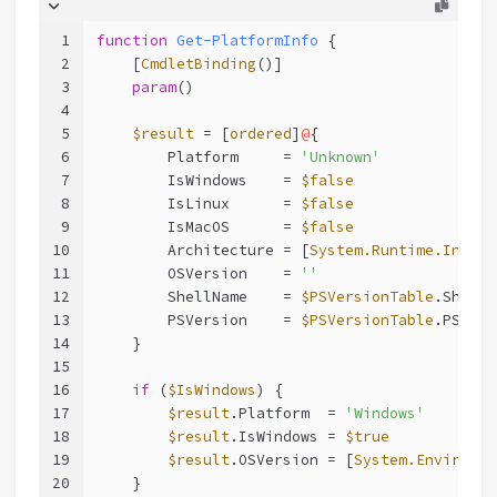
1
function
Get-PlatformInfo
 {
2
[
CmdletBinding
()]
3
param
()
4
5
$result
 = [
ordered
]
@
{
6
        Platform     = 
'Unknown'
7
        IsWindows    = 
$false
8
        IsLinux      = 
$false
9
        IsMacOS      = 
$false
10
        Architecture = [
System.Runtime.Intero
11
        OSVersion    = 
''
12
        ShellName    = 
$PSVersionTable
.ShellI
13
        PSVersion    = 
$PSVersionTable
.PSVers
14
    }
15
16
if
 (
$IsWindows
) {
17
$result
.Platform  = 
'Windows'
18
$result
.IsWindows = 
$true
19
$result
.OSVersion = [
System.Environme
20
    }