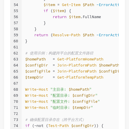
54
$item
 = 
Get-Item
$Path
-ErrorAction
 S
55
if
 (
$item
) {
56
return
$item
.FullName
57
        }
58
    }
59
return
 (
Resolve-Path
$Path
-ErrorAction
 S
60
}
61
62
# 使用示例：构建跨平台的配置文件路径
63
$homePath
   = 
Get-PlatformHomePath
64
$configDir
  = 
Join-PlatformPath
$homePath
'.m
65
$configFile
 = 
Join-PlatformPath
$configDir
'c
66
$tempDir
    = 
Get-PlatformTempPath
67
68
Write-Host
"主目录: 
$homePath
"
69
Write-Host
"配置目录: 
$configDir
"
70
Write-Host
"配置文件: 
$configFile
"
71
Write-Host
"临时目录: 
$tempDir
"
72
73
# 确保配置目录存在（跨平台方式）
74
if
 (
-not
 (
Test-Path
$configDir
)) {