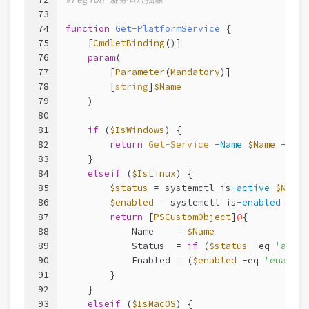
73
74
function
Get-PlatformService
 {
75
[
CmdletBinding
()]
76
param
(
77
        [
Parameter
(
Mandatory
)]
78
        [
string
]
$Name
79
    )
80
81
if
 (
$IsWindows
) {
82
return
Get-Service
-Name
$Name
-Erro
83
    }
84
elseif
 (
$IsLinux
) {
85
$status
 = systemctl is
-active
$Name
86
$enabled
 = systemctl is
-enabled
$Nam
87
return
 [
PSCustomObject
]
@
{
88
            Name    = 
$Name
89
            Status  = 
if
 (
$status
-eq
'activ
90
            Enabled = (
$enabled
-eq
'enabled
91
        }
92
    }
93
elseif
 (
$IsMacOS
) {