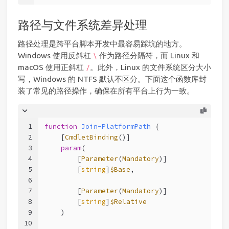
路径与文件系统差异处理
路径处理是跨平台脚本开发中最容易踩坑的地方。
Windows 使用反斜杠
作为路径分隔符，而 Linux 和
\
macOS 使用正斜杠
。此外，Linux 的文件系统区分大小
/
写，Windows 的 NTFS 默认不区分。下面这个函数库封
装了常见的路径操作，确保在所有平台上行为一致。
1
function
Join-PlatformPath
 {
2
[
CmdletBinding
()]
3
param
(
4
        [
Parameter
(
Mandatory
)]
5
        [
string
]
$Base
,
6
7
        [
Parameter
(
Mandatory
)]
8
        [
string
]
$Relative
9
    )
10