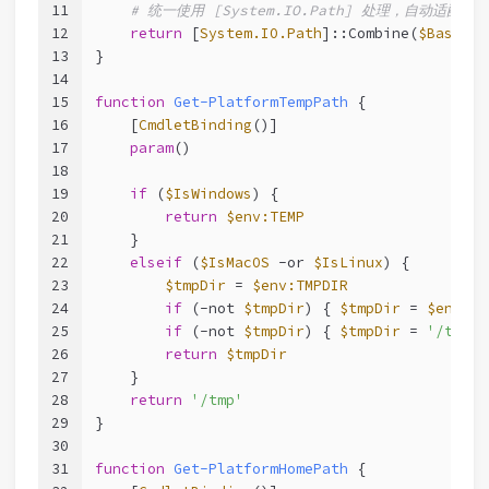
11
# 统一使用 [System.IO.Path] 处理，自动适配当
12
return
 [
System.IO.Path
]::Combine(
$Base
, 
$
13
}
14
15
function
Get-PlatformTempPath
 {
16
[
CmdletBinding
()]
17
param
()
18
19
if
 (
$IsWindows
) {
20
return
$env:TEMP
21
    }
22
elseif
 (
$IsMacOS
-or
$IsLinux
) {
23
$tmpDir
 = 
$env:TMPDIR
24
if
 (
-not
$tmpDir
) { 
$tmpDir
 = 
$env:XD
25
if
 (
-not
$tmpDir
) { 
$tmpDir
 = 
'/tmp'
 
26
return
$tmpDir
27
    }
28
return
'/tmp'
29
}
30
31
function
Get-PlatformHomePath
 {