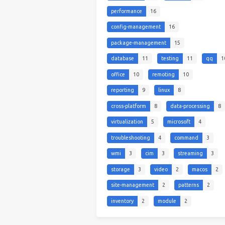
performance
16
config-management
16
package-management
15
database
11
testing
11
qq
1
office
10
remoting
10
reporting
9
linux
8
cross-platform
8
data-processing
8
virtualization
5
microsoft
4
troubleshooting
4
command
3
wmi
3
cim
3
streaming
3
storage
3
video
2
macos
2
site-management
2
patterns
2
inventory
2
module
2