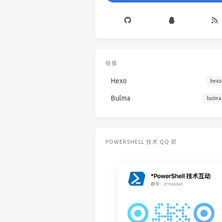
链接
Hexo
hexo
Bulma
bulma
POWERSHELL 技术 QQ 群