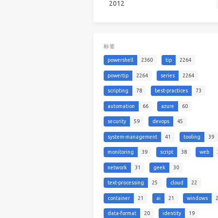
2012
标签
powershell
2360
tip
2264
powertip
2264
series
2264
scripting
78
best-practices
73
automation
66
azure
60
security
59
devops
45
system-management
41
tooling
39
monitoring
39
script
38
web
network
31
geek
30
text-processing
25
cloud
22
container
21
ai
21
windows
data-format
20
identity
19