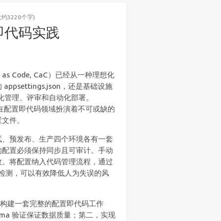
大约3220个字)
配置即代码实践
n as Code, CaC）已经从一种理想化
ettings.json，还是基础设施
版本化管理、评审和自动化部署。
的利器，在配置即代码领域扮演着不可或缺的
置文件。
试、预发布、生产四个环境各有一套
的配置必须保持同步且可审计。手动
故。将配置纳入代码管理流程，通过
漂移检测，可以有效降低人为失误的风
ll 构建一套完整的配置即代码工作
chema 验证保证数据质量；第二，实现