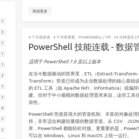
阅读更多
1
3
4 个月前
发表
4 个月前
更新
POWERSHELL
/
TIP
20 分钟读完 (
1
PowerShell 技能连载 - 数
1
适用于 PowerShell 7.0 及以上版本
1
在当今数据驱动的世界里，ETL（Extract-Transform-Lo
2
Transform）管道已经成为企业数据处理的核心基
1
的 ETL 工具（如 Apache NiFi、Informatica）或编
建。但对于中小规模的数据处理需求来说，这些工具
1
杂性。
6
PowerShell 凭借其强大的管道机制、丰富的对象
1
持，非常适合构建轻量级的数据管道。从 CSV、JSON 文件
库，PowerShell 都能轻松对接。更重要的是，Power
2
可以在 Windows、Linux 和 macOS 上统一运行。