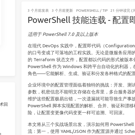
3 个月前
发表
3 个月前
更新
POWERSHELL
/
TIP
21 分钟读完 (
PowerShell 技能连载 - 
适用于 PowerShell 7.0 及以上版本
在现代 DevOps 实践中，配置即代码（Configuratio
的口号变成了可落地的工程实践。无论是微服务应用的 apps
的 Terraform 状态文件，配置都以代码的形式被
PowerShell 作为 Windows 和跨平台自动化
角色——它能解析、生成、验证和分发各种格式的配
企业环境中的配置管理面临着独特的挑战：开发、测
参数，机密信息不能明文存储在仓库里，多台服务器
维护这些配置极易出错，一次遗漏就可能导致生产事
技术回
PowerShell 脚本实现配置的解析、合并、验证和
险，让配置变更像代码变更一样可追溯、可回滚。
本文将从三个实战场景出发，演示如何用 PowerShe
流：第一，使用 YAML/JSON 作为配置源并通过 S
发