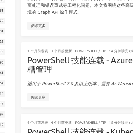
页处理和错误重试等工程化问题。本文将围绕这些高
81
境的 Graph API 操作模式。
79
阅读更多
01
25
3 个月前
发表
3 个月前
更新
POWERSHELL
/
TIP
14 分钟读完 (
32
PowerShell 技能连载 - Azure
96
槽管理
61
适用于 PowerShell 7.0 及以上版本，需要 Az.Websit
64
14
阅读更多
57
97
4 个月前
发表
4 个月前
更新
POWERSHELL
/
TIP
15 分钟读完 (
19
PowerShell 技能连载 - Kube