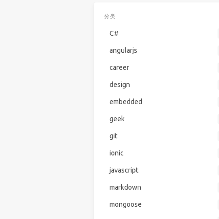
分类
C#
angularjs
career
design
embedded
geek
git
ionic
javascript
markdown
mongoose