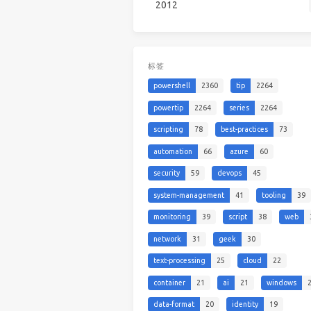
2012
标签
powershell
2360
tip
2264
powertip
2264
series
2264
scripting
78
best-practices
73
automation
66
azure
60
security
59
devops
45
system-management
41
tooling
39
monitoring
39
script
38
web
network
31
geek
30
text-processing
25
cloud
22
container
21
ai
21
windows
data-format
20
identity
19