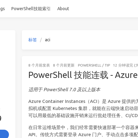
ags
PowerShell技能索引
About
标签
aci
8 个月前
发表
8 个月前
更新
POWERSHELL
/
TIP
12 分钟读完 (
PowerShell 技能连载 - Az
适用于 PowerShell 7.0 及以上版本
Azure Container Instances（ACI）是 Az
拟机或配置 Kubernetes 集群，就能在云端快速
签
可以用最低的基础设施开销来运行批处理任务、CI/CD
9
在日常运维场景中，我们经常需要快速部署一个容器
API。传统方式需要登录 Azure 门户、手动点击