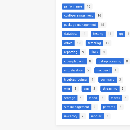
performance
16
config-management
16
package-management
15
database
11
testing
11
qq
1
office
10
remoting
10
reporting
9
linux
8
cross-platform
8
data-processing
8
virtualization
5
microsoft
4
troubleshooting
4
command
3
wmi
3
cim
3
streaming
3
storage
3
video
2
macos
2
site-management
2
patterns
2
inventory
2
module
2