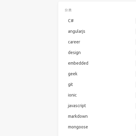
分类
C#
angularjs
career
design
embedded
geek
git
ionic
javascript
markdown
mongoose