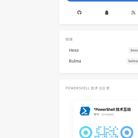
链接
Hexo
hexo
Bulma
bulma
POWERSHELL 技术 QQ 群