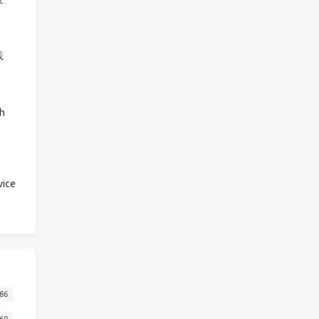
践
h
ice
86
60