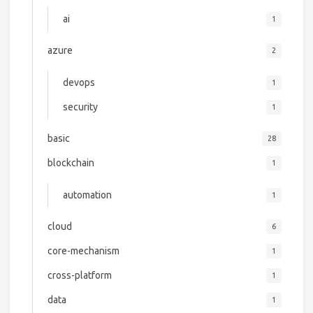
ai
1
azure
2
devops
1
security
1
basic
28
blockchain
1
automation
1
cloud
6
core-mechanism
1
cross-platform
1
data
1