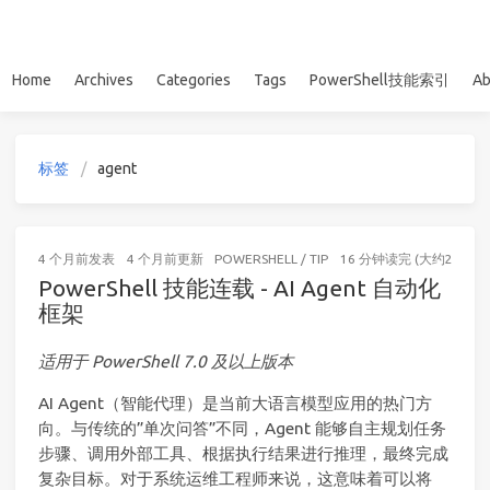
Home
Archives
Categories
Tags
PowerShell技能索引
Ab
标签
agent
4 个月前
发表
4 个月前
更新
POWERSHELL
/
TIP
16 分钟读完 (大约2434个
PowerShell 技能连载 - AI Agent 自动化
框架
适用于 PowerShell 7.0 及以上版本
AI Agent（智能代理）是当前大语言模型应用的热门方
向。与传统的”单次问答”不同，Agent 能够自主规划任务
步骤、调用外部工具、根据执行结果进行推理，最终完成
复杂目标。对于系统运维工程师来说，这意味着可以将