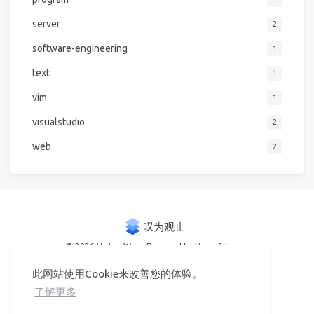
server
2
software-engineering
1
text
1
vim
1
visualstudio
2
web
2
© 2026 Victor Woo
Powered by
Hexo
&
Icarus
此网站使用Cookie来改善您的体验。
了解更多