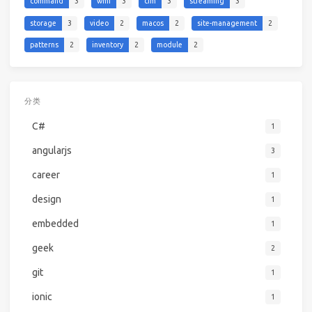
command
3
wmi
3
cim
3
streaming
3
storage
3
video
2
macos
2
site-management
2
patterns
2
inventory
2
module
2
分类
C#
1
angularjs
3
career
1
design
1
embedded
1
geek
2
git
1
ionic
1