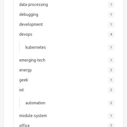
data-processing
1
debugging
1
development
1
devops
4
kubernetes
1
emerging-tech
1
energy
2
geek
1
iot
2
automation
2
module-system
1
office
7