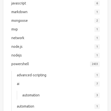
javascript
6
markdown
1
mongoose
2
mvp
1
network
1
node.js
1
nodejs
1
powershell
2433
advanced-scripting
1
ai
7
automation
3
automation
1