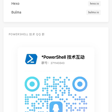
Hexo
hexo.io
Bulma
bulma.io
POWERSHELL 技术 QQ 群