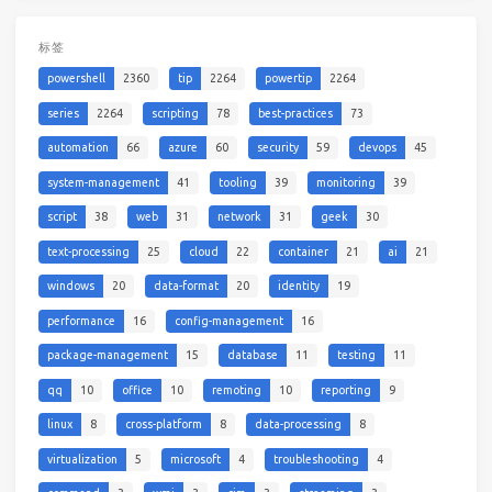
标签
powershell
2360
tip
2264
powertip
2264
series
2264
scripting
78
best-practices
73
automation
66
azure
60
security
59
devops
45
system-management
41
tooling
39
monitoring
39
script
38
web
31
network
31
geek
30
text-processing
25
cloud
22
container
21
ai
21
windows
20
data-format
20
identity
19
performance
16
config-management
16
package-management
15
database
11
testing
11
qq
10
office
10
remoting
10
reporting
9
linux
8
cross-platform
8
data-processing
8
virtualization
5
microsoft
4
troubleshooting
4