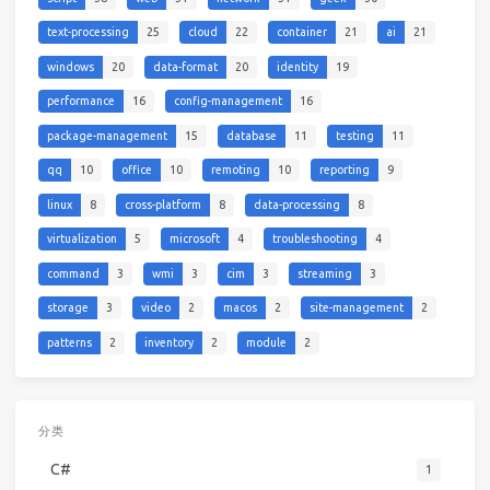
text-processing
25
cloud
22
container
21
ai
21
windows
20
data-format
20
identity
19
performance
16
config-management
16
package-management
15
database
11
testing
11
qq
10
office
10
remoting
10
reporting
9
linux
8
cross-platform
8
data-processing
8
virtualization
5
microsoft
4
troubleshooting
4
command
3
wmi
3
cim
3
streaming
3
storage
3
video
2
macos
2
site-management
2
patterns
2
inventory
2
module
2
分类
C#
1