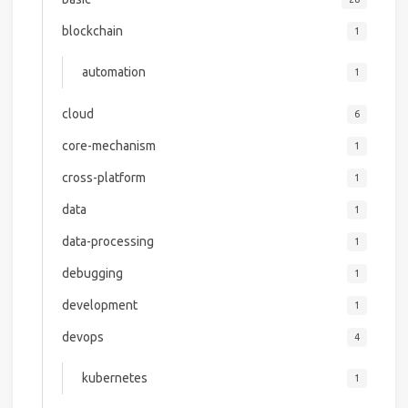
blockchain
1
automation
1
cloud
6
core-mechanism
1
cross-platform
1
data
1
data-processing
1
debugging
1
development
1
devops
4
kubernetes
1