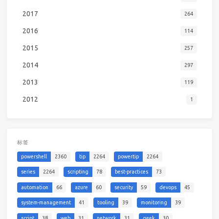
2017
264
2016
114
2015
257
2014
297
2013
119
2012
1
标签
powershell
2360
tip
2264
powertip
2264
series
2264
scripting
78
best-practices
73
automation
66
azure
60
security
59
devops
45
system-management
41
tooling
39
monitoring
39
script
38
web
31
network
31
geek
30