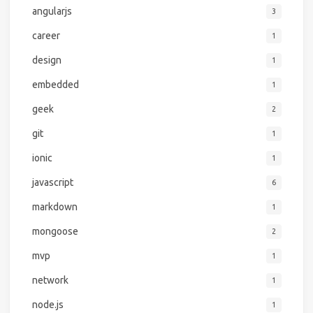
angularjs
3
career
1
design
1
embedded
1
geek
2
git
1
ionic
1
javascript
6
markdown
1
mongoose
2
mvp
1
network
1
node.js
1