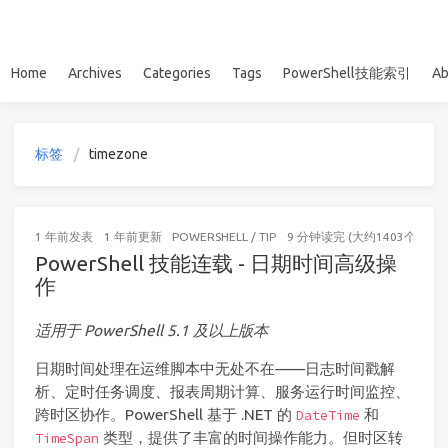
Home
Archives
Categories
Tags
PowerShell技能索引
Ab
标签
timezone
1 年前
发表
1 年前
更新
POWERSHELL
/
TIP
9 分钟读完 (大约1403个字)
PowerShell 技能连载 - 日期时间高级操
作
适用于 PowerShell 5.1 及以上版本
日期时间处理在运维脚本中无处不在——日志时间戳解
析、定时任务调度、报表周期计算、服务运行时间监控、
跨时区协作。PowerShell 基于 .NET 的
和
DateTime
类型，提供了丰富的时间操作能力。但时区转
TimeSpan