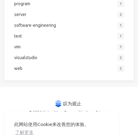
program
1
server
2
software-engineering
1
text
1
vim
1
visualstudio
2
web
2
© 2026 Victor Woo
Powered by
Hexo
&
Icarus
此网站使用Cookie来改善您的体验。
了解更多