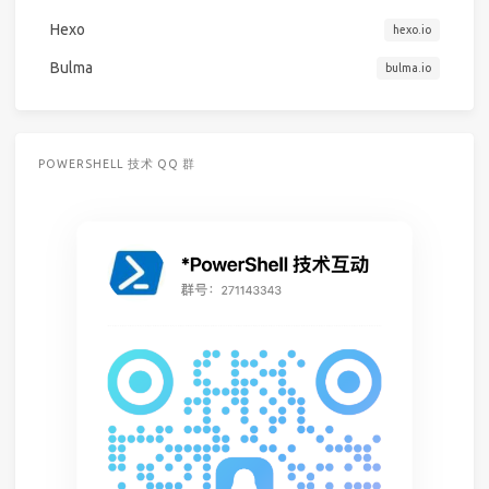
Hexo
hexo.io
Bulma
bulma.io
POWERSHELL 技术 QQ 群