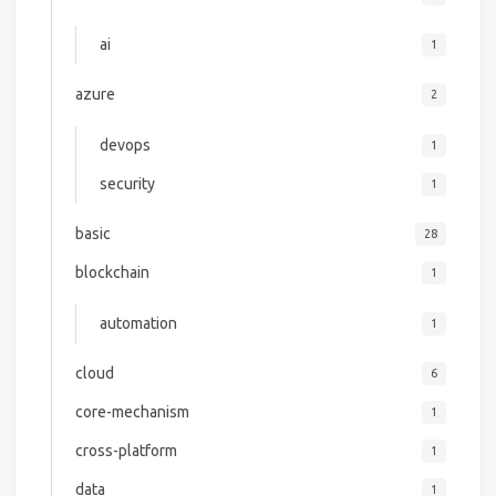
ai
1
azure
2
devops
1
security
1
basic
28
blockchain
1
automation
1
cloud
6
core-mechanism
1
cross-platform
1
data
1