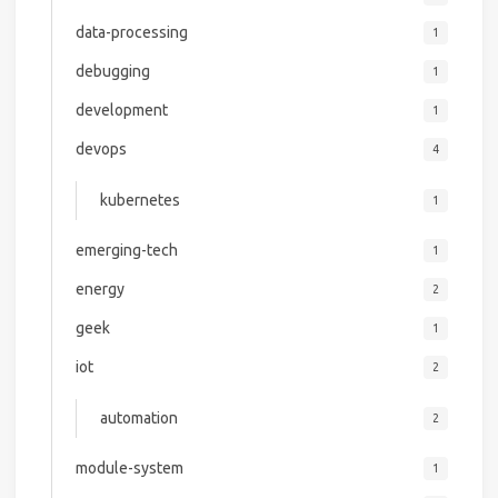
data-processing
1
debugging
1
development
1
devops
4
kubernetes
1
emerging-tech
1
energy
2
geek
1
iot
2
automation
2
module-system
1