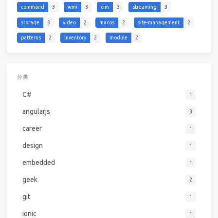
command
3
wmi
3
cim
3
streaming
3
storage
3
video
2
macos
2
site-management
2
patterns
2
inventory
2
module
2
分类
C#
1
angularjs
3
career
1
design
1
embedded
1
geek
2
git
1
ionic
1