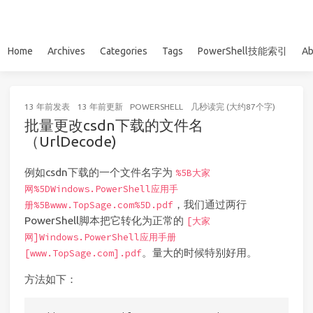
Home
Archives
Categories
Tags
PowerShell技能索引
Ab
13 年前
发表
13 年前
更新
POWERSHELL
几秒读完 (大约87个字)
批量更改csdn下载的文件名
（UrlDecode)
例如csdn下载的一个文件名字为
%5B大家
网%5DWindows.PowerShell应用手
，我们通过两行
册%5Bwww.TopSage.com%5D.pdf
PowerShell脚本把它转化为正常的
[大家
网]Windows.PowerShell应用手册
。量大的时候特别好用。
[www.TopSage.com].pdf
方法如下：