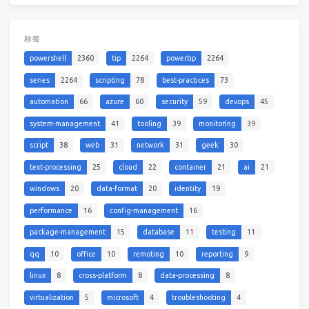
标签
powershell
2360
tip
2264
powertip
2264
series
2264
scripting
78
best-practices
73
automation
66
azure
60
security
59
devops
45
system-management
41
tooling
39
monitoring
39
script
38
web
31
network
31
geek
30
text-processing
25
cloud
22
container
21
ai
21
windows
20
data-format
20
identity
19
performance
16
config-management
16
package-management
15
database
11
testing
11
qq
10
office
10
remoting
10
reporting
9
linux
8
cross-platform
8
data-processing
8
virtualization
5
microsoft
4
troubleshooting
4