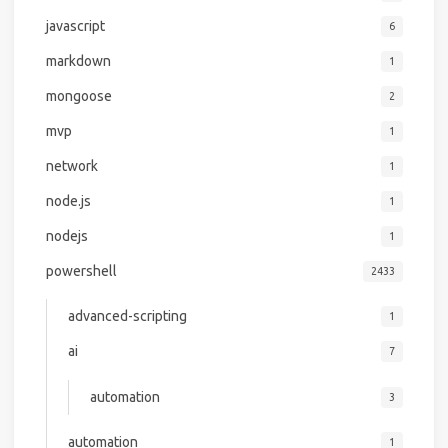
javascript
6
markdown
1
mongoose
2
mvp
1
network
1
node.js
1
nodejs
1
powershell
2433
advanced-scripting
1
ai
7
automation
3
automation
1