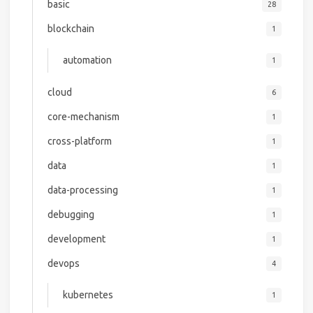
basic
28
blockchain
1
automation
1
cloud
6
core-mechanism
1
cross-platform
1
data
1
data-processing
1
debugging
1
development
1
devops
4
kubernetes
1