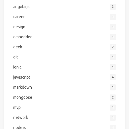
angularjs
3
career
1
design
1
embedded
1
geek
2
git
1
ionic
1
javascript
6
markdown
1
mongoose
2
mvp
1
network
1
node.js
1