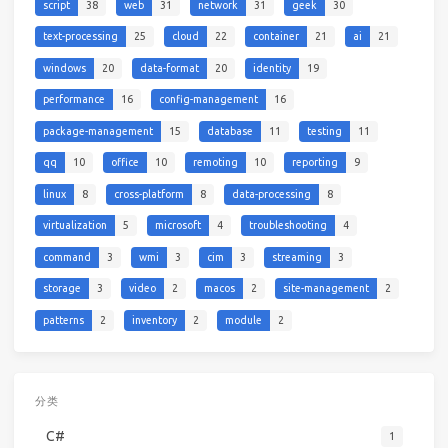
script
38
web
31
network
31
geek
30
text-processing
25
cloud
22
container
21
ai
21
windows
20
data-format
20
identity
19
performance
16
config-management
16
package-management
15
database
11
testing
11
qq
10
office
10
remoting
10
reporting
9
linux
8
cross-platform
8
data-processing
8
virtualization
5
microsoft
4
troubleshooting
4
command
3
wmi
3
cim
3
streaming
3
storage
3
video
2
macos
2
site-management
2
patterns
2
inventory
2
module
2
分类
C#
1