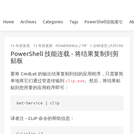
Home
Archives
Categories
Tags
PowerShell技能索引
Ab
13 年前
发表
13 年前
更新
POWERSHELL
/
TIP
1 分钟读完 (大约190个字)
PowerShell 技能连载 - 将结果复制到剪
贴板
要将 CmdLet 的输出结果复制到别的应用程序，只需要简
单地将它们通过管道传输到
。然后，将结果粘
clip.exe
贴到您所要的应用程序即可：
译者注 - CLIP 命令的帮助信息：
C:\>clip /?
