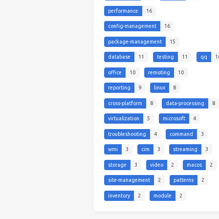
performance
16
config-management
16
package-management
15
database
11
testing
11
qq
1
office
10
remoting
10
reporting
9
linux
8
cross-platform
8
data-processing
8
virtualization
5
microsoft
4
troubleshooting
4
command
3
wmi
3
cim
3
streaming
3
storage
3
video
2
macos
2
site-management
2
patterns
2
inventory
2
module
2