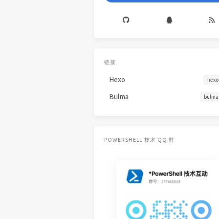
链接
Hexo
hexo
Bulma
bulma
POWERSHELL 技术 QQ 群