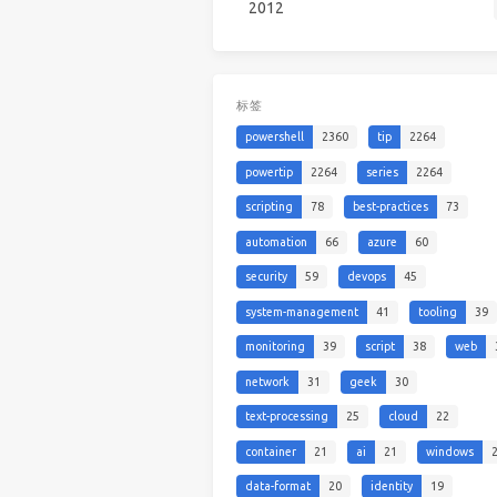
2012
标签
powershell
2360
tip
2264
powertip
2264
series
2264
scripting
78
best-practices
73
automation
66
azure
60
security
59
devops
45
system-management
41
tooling
39
monitoring
39
script
38
web
network
31
geek
30
text-processing
25
cloud
22
container
21
ai
21
windows
data-format
20
identity
19