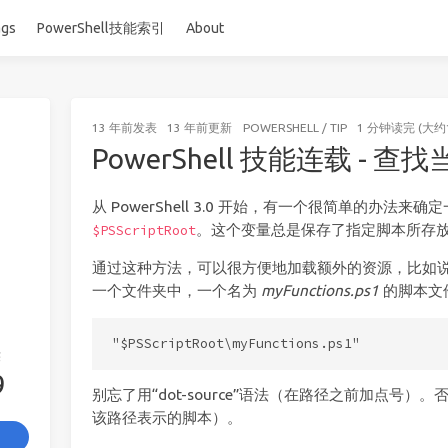
ags
PowerShell技能索引
About
13 年前
发表
13 年前
更新
POWERSHELL
/
TIP
1 分钟读完 (大约
PowerShell 技能连载 -
从 PowerShell 3.0 开始，有一个很简单的办法
。这个变量总是保存了指定脚本所存
$PSScriptRoot
通过这种方法，可以很方便地加载额外的资源，比如
一个文件夹中，一个名为
myFunctions.ps1
的脚本文
签
9
别忘了用“dot-source”语法（在路径之前加点号
该路径表示的脚本）。