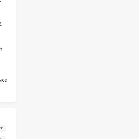
践
h
ice
86
60