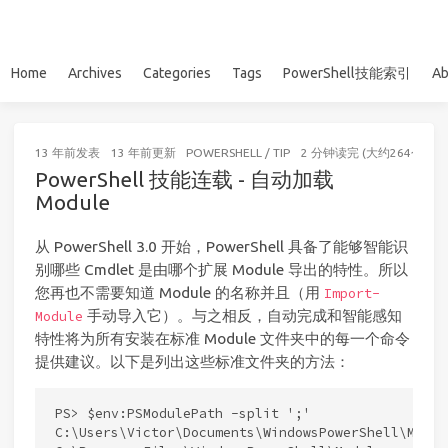
Home
Archives
Categories
Tags
PowerShell技能索引
Ab
13 年前
发表
13 年前
更新
POWERSHELL
/
TIP
2 分钟读完 (大约264个字)
PowerShell 技能连载 - 自动加载
Module
从 PowerShell 3.0 开始，PowerShell 具备了能够智能识
别哪些 Cmdlet 是由哪个扩展 Module 导出的特性。所以
您再也不需要知道 Module 的名称并且（用
Import-
手动导入它）。与之相反，自动完成和智能感知
Module
特性将为所有安装在标准 Module 文件夹中的每一个命令
提供建议。以下是列出这些标准文件夹的方法：
PS> $env:PSModulePath -split ';'

C:\Users\Victor\Documents\WindowsPowerShell\Module