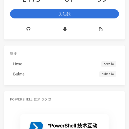
关注我
链接
Hexo
hexo.io
Bulma
bulma.io
POWERSHELL 技术 QQ 群