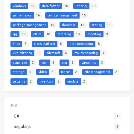
windows
20
data-format
20
identity
19
performance
16
config-management
16
package-management
15
database
11
testing
11
qq
10
office
10
remoting
10
reporting
9
linux
8
cross-platform
8
data-processing
8
virtualization
5
microsoft
4
troubleshooting
4
command
3
wmi
3
cim
3
streaming
3
storage
3
video
2
macos
2
site-management
2
patterns
2
inventory
2
module
2
分类
C#
1
angularjs
3