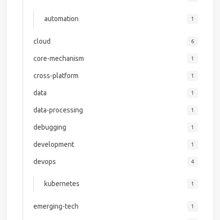
automation
1
cloud
6
core-mechanism
1
cross-platform
1
data
1
data-processing
1
debugging
1
development
1
devops
4
kubernetes
1
emerging-tech
1