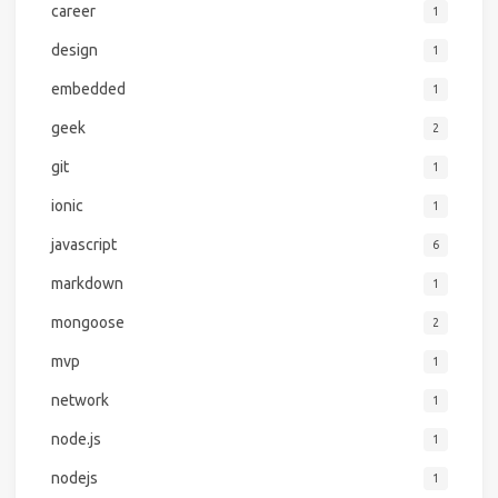
career
1
design
1
embedded
1
geek
2
git
1
ionic
1
javascript
6
markdown
1
mongoose
2
mvp
1
network
1
node.js
1
nodejs
1