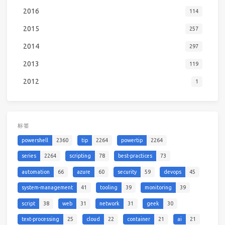
2016
114
2015
257
2014
297
2013
119
2012
1
标签
powershell
2360
tip
2264
powertip
2264
series
2264
scripting
78
best-practices
73
automation
66
azure
60
security
59
devops
45
system-management
41
tooling
39
monitoring
39
script
38
web
31
network
31
geek
30
text-processing
25
cloud
22
container
21
ai
21