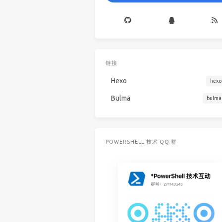
链接
Hexo
hexo
Bulma
bulma
POWERSHELL 技术 QQ 群