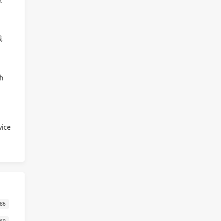
践
h
ice
86
60