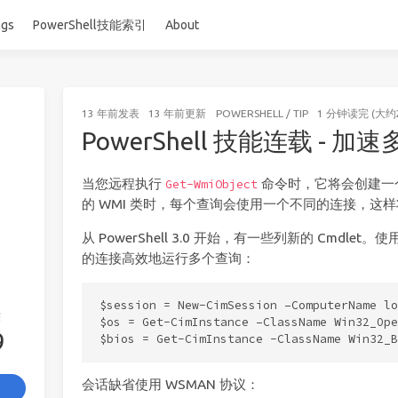
ags
PowerShell技能索引
About
13 年前
发表
13 年前
更新
POWERSHELL
/
TIP
1 分钟读完 (大约
PowerShell 技能连载 - 加
当您远程执行
命令时，它将会创建一
Get-WmiObject
的 WMI 类时，每个查询会使用一个不同的连接，这
从 PowerShell 3.0 开始，有一些列新的 Cmdlet
的连接高效地运行多个查询：
$session = New-CimSession –ComputerName lo
签
$os = Get-CimInstance –ClassName Win32_Ope
9
会话缺省使用 WSMAN 协议：