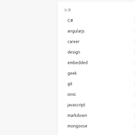
分类
C#
angularjs
career
design
embedded
geek
git
ionic
javascript
markdown
mongoose