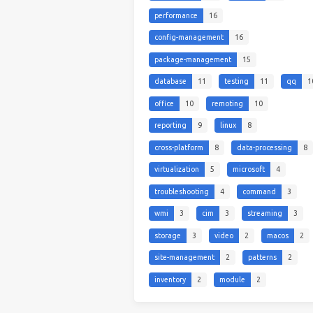
performance
16
config-management
16
package-management
15
database
11
testing
11
qq
1
office
10
remoting
10
reporting
9
linux
8
cross-platform
8
data-processing
8
virtualization
5
microsoft
4
troubleshooting
4
command
3
wmi
3
cim
3
streaming
3
storage
3
video
2
macos
2
site-management
2
patterns
2
inventory
2
module
2