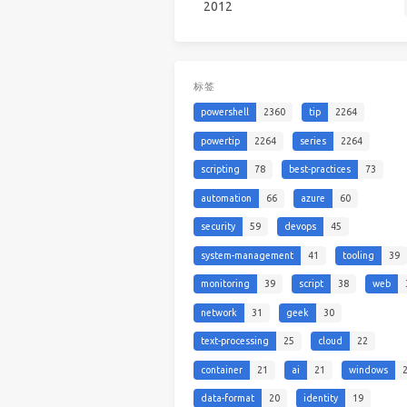
2012
标签
powershell
2360
tip
2264
powertip
2264
series
2264
scripting
78
best-practices
73
automation
66
azure
60
security
59
devops
45
system-management
41
tooling
39
monitoring
39
script
38
web
network
31
geek
30
text-processing
25
cloud
22
container
21
ai
21
windows
data-format
20
identity
19