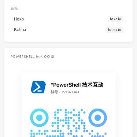
链接
Hexo
hexo.io
Bulma
bulma.io
POWERSHELL 技术 QQ 群