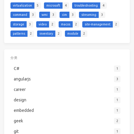
virtualization
5
microsoft
4
troubleshooting
4
command
3
wmi
3
cim
3
streaming
3
storage
3
video
2
macos
2
site-management
2
patterns
2
inventory
2
module
2
分类
C#
1
angularjs
3
career
1
design
1
embedded
1
geek
2
git
1