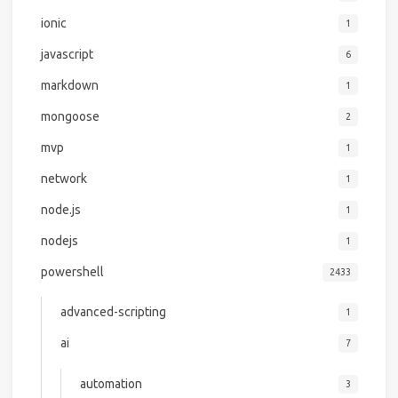
ionic
1
javascript
6
markdown
1
mongoose
2
mvp
1
network
1
node.js
1
nodejs
1
powershell
2433
advanced-scripting
1
ai
7
automation
3