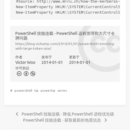
#Source: http://www.miru.ch/how-the-kerberos-toke
New-ItemProperty HKLM:\SYSTEM\CurrentControlSet\S
PowerShell 技能连载 - PowerShell 远程管理和大尺寸令
牌问题
https://blog.vichamp.com/2014/01/01/powershell-remoting-
with-large-token-size/
作者
发布于
更新于
Victor Woo
2014-01-01
2014-01-01
许可协议
#
powershell
tip
powertip
series
PowerShell 技能连载 - 降低 PowerShell 进程优先级
PowerShell 技能连载 - 获取最新的地震信息