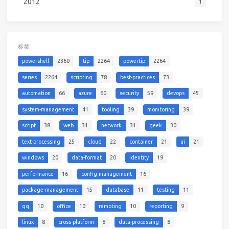
2012
1
标签
powershell
2360
tip
2264
powertip
2264
series
2264
scripting
78
best-practices
73
automation
66
azure
60
security
59
devops
45
system-management
41
tooling
39
monitoring
39
script
38
web
31
network
31
geek
30
text-processing
25
cloud
22
container
21
ai
21
windows
20
data-format
20
identity
19
performance
16
config-management
16
package-management
15
database
11
testing
11
qq
10
office
10
remoting
10
reporting
9
linux
8
cross-platform
8
data-processing
8