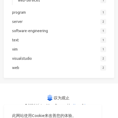
web-services
1
program
1
server
2
software-engineering
1
text
1
vim
1
visualstudio
2
web
2
© 2026 Victor Woo
Powered by
Hexo
&
Icarus
此网站使用Cookie来改善您的体验。