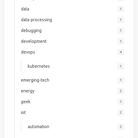
data
1
data-processing
1
debugging
1
development
1
devops
4
kubernetes
1
emerging-tech
1
energy
2
geek
1
iot
2
automation
2