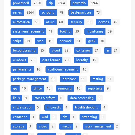
powershell
2360
tip
2264
powertip
2264
series
2264
scripting
78
best-practices
73
automation
66
azure
60
security
59
devops
45
system-management
41
tooling
39
monitoring
39
script
38
web
31
network
31
geek
30
text-processing
25
cloud
22
container
21
ai
21
windows
20
data-format
20
identity
19
performance
16
config-management
16
package-management
15
database
11
testing
11
qq
10
office
10
remoting
10
reporting
9
linux
8
cross-platform
8
data-processing
8
virtualization
5
microsoft
4
troubleshooting
4
command
3
wmi
3
cim
3
streaming
3
storage
3
video
2
macos
2
site-management
2