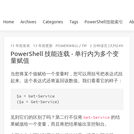
Home
Archives
Categories
Tags
PowerShell技能索引
Ab
13 年前
发表
13 年前
更新
POWERSHELL
/
TIP
2 分钟读完 (大约249个字)
PowerShell 技能连载 - 单行内为多个变
量赋值
当您将某个值赋给一个变量时，您可以用括号把表达式括
起来。这个表达式还将返回该数值。我们看看它的样子：
$a = Get-Service

见到它们的区别了吗？第二行不仅将
的结
Get-Service
果赋值给一个变量，而且将把结果输出至控制台。