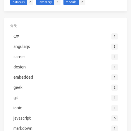
patterns
2
inventory
2
module
2
分类
C#
1
angularjs
3
career
1
design
1
embedded
1
geek
2
git
1
ionic
1
javascript
6
markdown
1