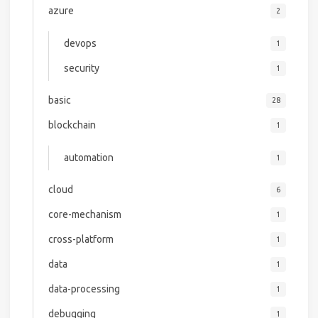
azure
2
devops
1
security
1
basic
28
blockchain
1
automation
1
cloud
6
core-mechanism
1
cross-platform
1
data
1
data-processing
1
debugging
1