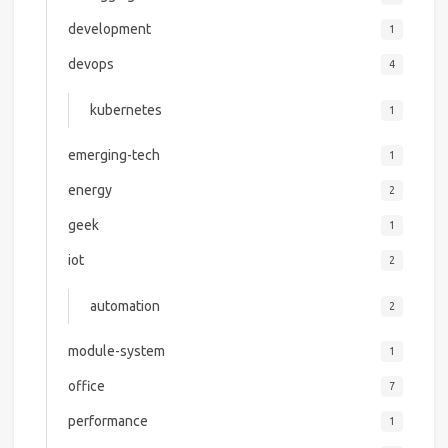
development
1
devops
4
kubernetes
1
emerging-tech
1
energy
2
geek
1
iot
2
automation
2
module-system
1
office
7
performance
1