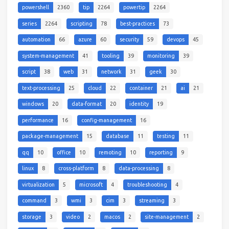
powershell
2360
tip
2264
powertip
2264
series
2264
scripting
78
best-practices
73
automation
66
azure
60
security
59
devops
45
system-management
41
tooling
39
monitoring
39
script
38
web
31
network
31
geek
30
text-processing
25
cloud
22
container
21
ai
21
windows
20
data-format
20
identity
19
performance
16
config-management
16
package-management
15
database
11
testing
11
qq
10
office
10
remoting
10
reporting
9
linux
8
cross-platform
8
data-processing
8
virtualization
5
microsoft
4
troubleshooting
4
command
3
wmi
3
cim
3
streaming
3
storage
3
video
2
macos
2
site-management
2