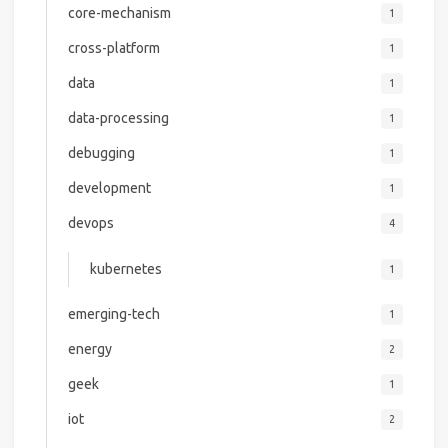
core-mechanism
1
cross-platform
1
data
1
data-processing
1
debugging
1
development
1
devops
4
kubernetes
1
emerging-tech
1
energy
2
geek
1
iot
2