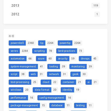
2013
119
2012
1
标签
powershell
2360
tip
2264
powertip
2264
series
2264
scripting
78
best-practices
73
automation
66
azure
60
security
59
devops
45
system-management
41
tooling
39
monitoring
39
script
38
web
31
network
31
geek
30
text-processing
25
cloud
22
container
21
ai
21
windows
20
data-format
20
identity
19
performance
16
config-management
16
package-management
15
database
11
testing
11