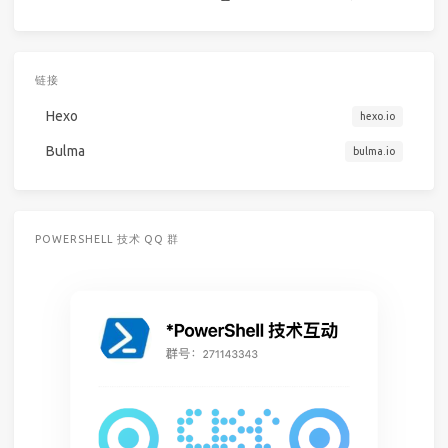
链接
Hexo
hexo.io
Bulma
bulma.io
POWERSHELL 技术 QQ 群