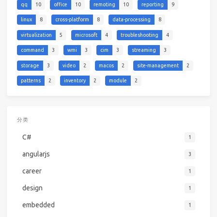
qq
10
office
10
remoting
10
reporting
9
linux
8
cross-platform
8
data-processing
8
virtualization
5
microsoft
4
troubleshooting
4
command
3
wmi
3
cim
3
streaming
3
storage
3
video
2
macos
2
site-management
2
patterns
2
inventory
2
module
2
分类
C#
1
angularjs
3
career
1
design
1
embedded
1