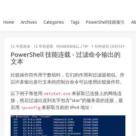
Home
Archives
Categories
Tags
PowerShell技能索引
Ab
12 年前
发表
12 年前
更新
POWERSHELL
/
TIP
1 分钟读完 (大约167个字)
PowerShell 技能连载 - 过滤命令输出的
文本
比较操作符作用于数组时，它们的作用和过滤器相似。所
以许多输出多行文本的控制台命令可以使用比较操作符。
以下例子将使用
来获取已连接上的网络连
netstat.exe
接，然后过滤出连到名字包含“stor”的服务器的连接，最
后用
来获取当前的 IPv4 地址：
ipconfig