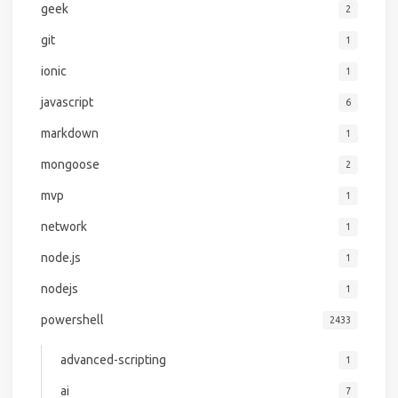
geek
2
git
1
ionic
1
javascript
6
markdown
1
mongoose
2
mvp
1
network
1
node.js
1
nodejs
1
powershell
2433
advanced-scripting
1
ai
7