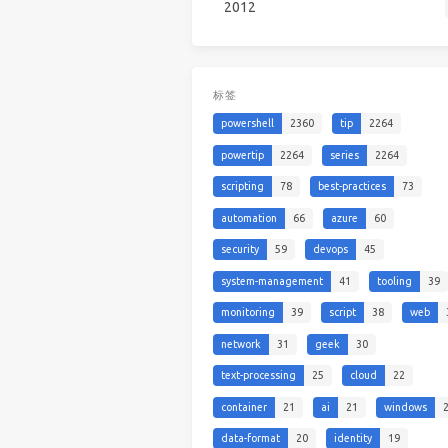
2012
标签
powershell
2360
tip
2264
powertip
2264
series
2264
scripting
78
best-practices
73
automation
66
azure
60
security
59
devops
45
system-management
41
tooling
39
monitoring
39
script
38
web
network
31
geek
30
text-processing
25
cloud
22
container
21
ai
21
windows
data-format
20
identity
19