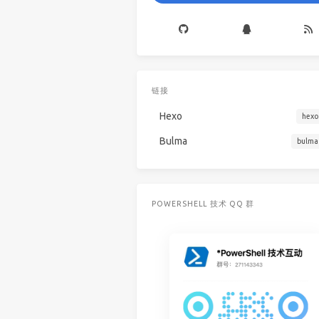
链接
Hexo
hexo
Bulma
bulma
POWERSHELL 技术 QQ 群