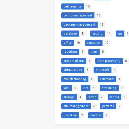
performance
16
config-management
16
package-management
15
database
11
testing
11
qq
1
office
10
remoting
10
reporting
9
linux
8
cross-platform
8
data-processing
8
virtualization
5
microsoft
4
troubleshooting
4
command
3
wmi
3
cim
3
streaming
3
storage
3
video
2
macos
2
site-management
2
patterns
2
inventory
2
module
2