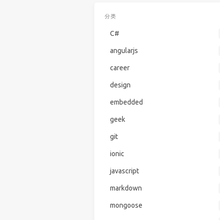
分类
C#
angularjs
career
design
embedded
geek
git
ionic
javascript
markdown
mongoose