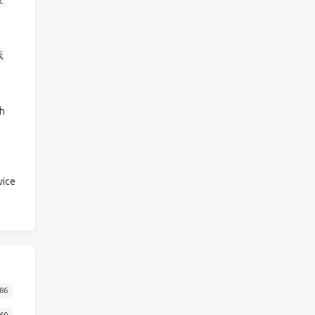
践
h
ice
86
60