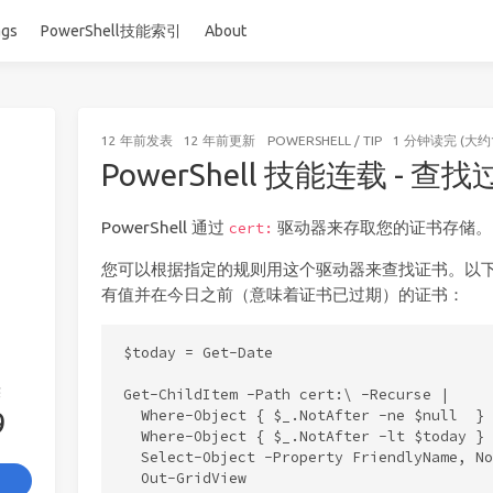
ags
PowerShell技能索引
About
12 年前
发表
12 年前
更新
POWERSHELL
/
TIP
1 分钟读完 (大约
PowerShell 技能连载 - 
PowerShell 通过
驱动器来存取您的证书存储。
cert:
您可以根据指定的规则用这个驱动器来查找证书。以
有值并在今日之前（意味着证书已过期）的证书：
$today = Get-Date

签
Get-ChildItem -Path cert:\ -Recurse |

9
  Where-Object { $_.NotAfter -ne $null  } |
  Where-Object { $_.NotAfter -lt $today } |
  Select-Object -Property FriendlyName, No