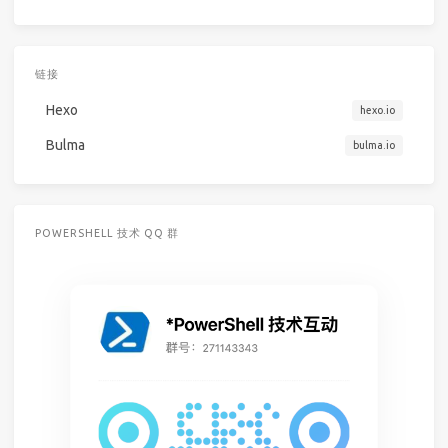
链接
Hexo
hexo.io
Bulma
bulma.io
POWERSHELL 技术 QQ 群