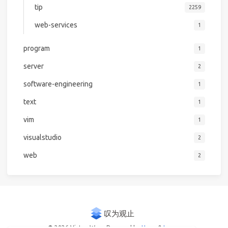
tip
2259
web-services
1
program
1
server
2
software-engineering
1
text
1
vim
1
visualstudio
2
web
2
© 2026 Victor Woo
Powered by
Hexo
&
Icarus