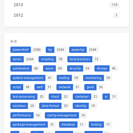
2013
119
2012
1
标签
powershell
2360
tip
2264
powertip
2264
series
2264
scripting
78
best-practices
73
automation
66
azure
60
security
59
devops
45
system-management
41
tooling
39
monitoring
39
script
38
web
31
network
31
geek
30
text-processing
25
cloud
22
container
21
ai
21
windows
20
data-format
20
identity
19
performance
16
config-management
16
package-management
15
database
11
testing
11