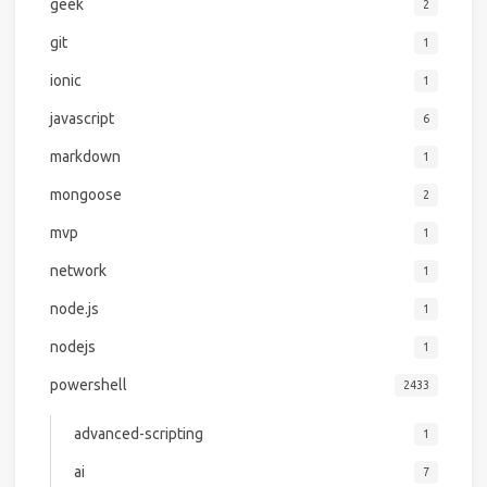
geek
2
git
1
ionic
1
javascript
6
markdown
1
mongoose
2
mvp
1
network
1
node.js
1
nodejs
1
powershell
2433
advanced-scripting
1
ai
7