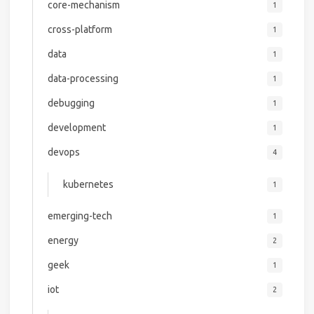
core-mechanism
1
cross-platform
1
data
1
data-processing
1
debugging
1
development
1
devops
4
kubernetes
1
emerging-tech
1
energy
2
geek
1
iot
2