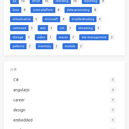
qq
10
office
10
remoting
10
reporting
9
linux
8
cross-platform
8
data-processing
8
virtualization
5
microsoft
4
troubleshooting
4
command
3
wmi
3
cim
3
streaming
3
storage
3
video
2
macos
2
site-management
2
patterns
2
inventory
2
module
2
分类
C#
1
angularjs
3
career
1
design
1
embedded
1