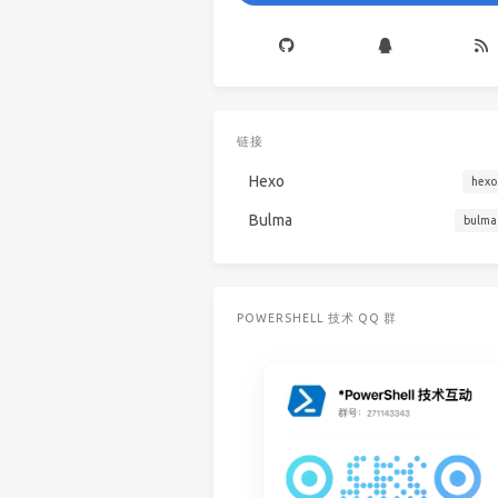
链接
Hexo
hexo
Bulma
bulma
POWERSHELL 技术 QQ 群