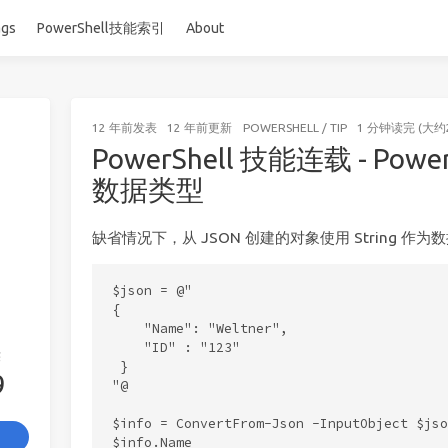
ags
PowerShell技能索引
About
12 年前
发表
12 年前
更新
POWERSHELL
/
TIP
1 分钟读完 (大约
PowerShell 技能连载 - Powe
数据类型
缺省情况下，从 JSON 创建的对象使用 String 作
$json = @"

{

    "Name": "Weltner",

    "ID" : "123"

签
 }

9
"@

$info = ConvertFrom-Json -InputObject $json
$info.Name
