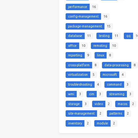
performance
16
config-management
16
package-management
15
database
11
testing
11
qq
1
office
10
remoting
10
reporting
9
linux
8
cross-platform
8
data-processing
8
virtualization
5
microsoft
4
troubleshooting
4
command
3
wmi
3
cim
3
streaming
3
storage
3
video
2
macos
2
site-management
2
patterns
2
inventory
2
module
2