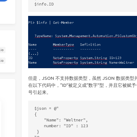
.io
.io
但是，JSON 不支持数据类型，虽然 JSON 数据类型
在以下代码中，“ID”被定义成“数字”型，并且它被
号引起来。
$json = @"

{

    "Name": "Weltner",

    number: "ID" : 123

 }
