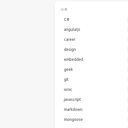
分类
C#
angularjs
career
design
embedded
geek
git
ionic
javascript
markdown
mongoose