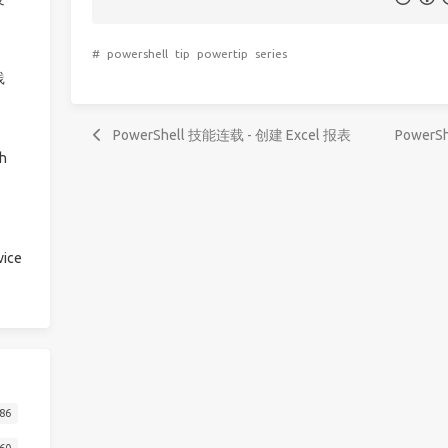
#
powershell
tip
powertip
series
践
PowerShell 技能连载 - 创建 Excel 报表
Power
h
ice
86
60