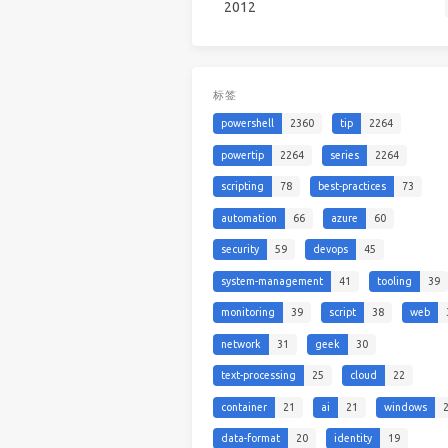
2012
标签
powershell
2360
tip
2264
powertip
2264
series
2264
scripting
78
best-practices
73
automation
66
azure
60
security
59
devops
45
system-management
41
tooling
39
monitoring
39
script
38
web
network
31
geek
30
text-processing
25
cloud
22
container
21
ai
21
windows
data-format
20
identity
19