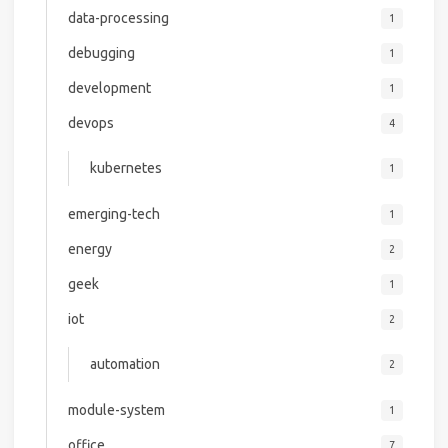
data-processing
1
debugging
1
development
1
devops
4
kubernetes
1
emerging-tech
1
energy
2
geek
1
iot
2
automation
2
module-system
1
office
7