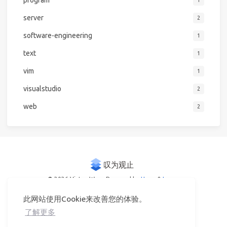
program
1
server
2
software-engineering
1
text
1
vim
1
visualstudio
2
web
2
© 2026 Victor Woo
Powered by
Hexo
&
Icarus
此网站使用Cookie来改善您的体验。
了解更多