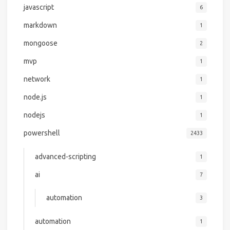
javascript
6
markdown
1
mongoose
2
mvp
1
network
1
node.js
1
nodejs
1
powershell
2433
advanced-scripting
1
ai
7
automation
3
automation
1