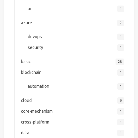
ai
1
azure
2
devops
1
security
1
basic
28
blockchain
1
automation
1
cloud
6
core-mechanism
1
cross-platform
1
data
1