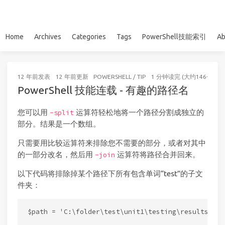
Home
Archives
Categories
Tags
PowerShell技能索引
Ab
12 年前
发表
12 年前
更新
POWERSHELL
/
TIP
1 分钟读完 (大约146个字)
PowerShell 技能连载 - 有趣的路径名
您可以用
运算符轻松地将一个路径分割成独立的
-split
部分。结果是一个数组。
只需要用比较运算符来排除您不需要的部分，或者对其中
的一部分改名，然后用
运算符将路径合并回来。
-join
以下代码将排除掉某个路径下所有包含单词“test”的子文
件夹：
$path = 'C:\folder\test\unit1\testing\results\repo