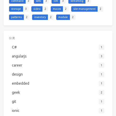
command
3
wmi
3
cim
3
streaming
3
storage
3
video
2
macos
2
site-management
2
patterns
2
inventory
2
module
2
分类
C#
1
angularjs
3
career
1
design
1
embedded
1
geek
2
git
1
ionic
1