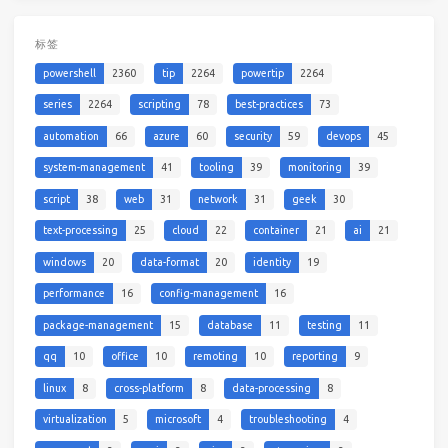
标签
powershell
2360
tip
2264
powertip
2264
series
2264
scripting
78
best-practices
73
automation
66
azure
60
security
59
devops
45
system-management
41
tooling
39
monitoring
39
script
38
web
31
network
31
geek
30
text-processing
25
cloud
22
container
21
ai
21
windows
20
data-format
20
identity
19
performance
16
config-management
16
package-management
15
database
11
testing
11
qq
10
office
10
remoting
10
reporting
9
linux
8
cross-platform
8
data-processing
8
virtualization
5
microsoft
4
troubleshooting
4