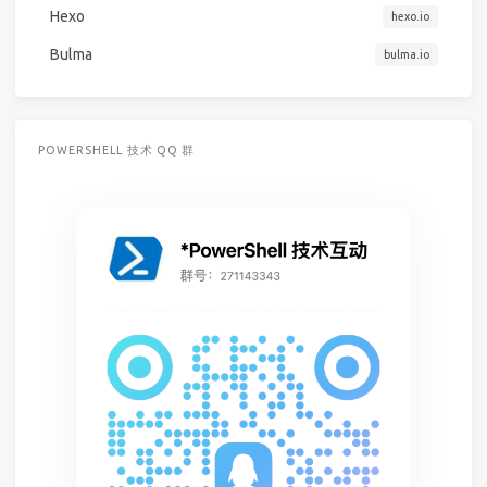
Hexo
hexo.io
Bulma
bulma.io
POWERSHELL 技术 QQ 群