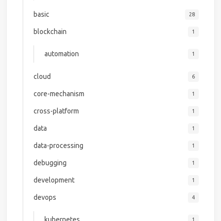
basic
28
blockchain
1
automation
1
cloud
6
core-mechanism
1
cross-platform
1
data
1
data-processing
1
debugging
1
development
1
devops
4
kubernetes
1