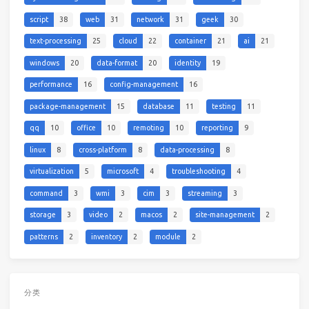
script
38
web
31
network
31
geek
30
text-processing
25
cloud
22
container
21
ai
21
windows
20
data-format
20
identity
19
performance
16
config-management
16
package-management
15
database
11
testing
11
qq
10
office
10
remoting
10
reporting
9
linux
8
cross-platform
8
data-processing
8
virtualization
5
microsoft
4
troubleshooting
4
command
3
wmi
3
cim
3
streaming
3
storage
3
video
2
macos
2
site-management
2
patterns
2
inventory
2
module
2
分类