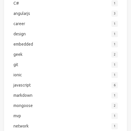
C#
1
angularjs
3
career
1
design
1
embedded
1
geek
2
git
1
ionic
1
javascript
6
markdown
1
mongoose
2
mvp
1
network
1