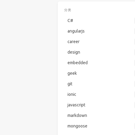
分类
C#
angularjs
career
design
embedded
geek
git
ionic
javascript
markdown
mongoose