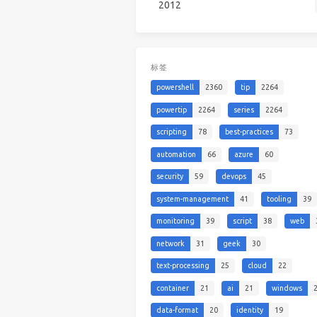
2012
标签
powershell
2360
tip
2264
powertip
2264
series
2264
scripting
78
best-practices
73
automation
66
azure
60
security
59
devops
45
system-management
41
tooling
39
monitoring
39
script
38
web
network
31
geek
30
text-processing
25
cloud
22
container
21
ai
21
windows
data-format
20
identity
19