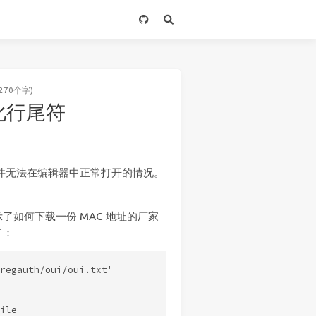
270个字)
式化行尾符
到文件无法在编辑器中正常打开的情况。
如何下载一份 MAC 地址的厂家
了：
regauth/oui/oui.txt'

ile
