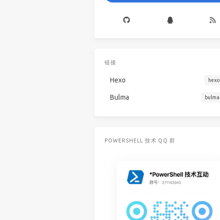
链接
Hexo
hexo
Bulma
bulma
POWERSHELL 技术 QQ 群