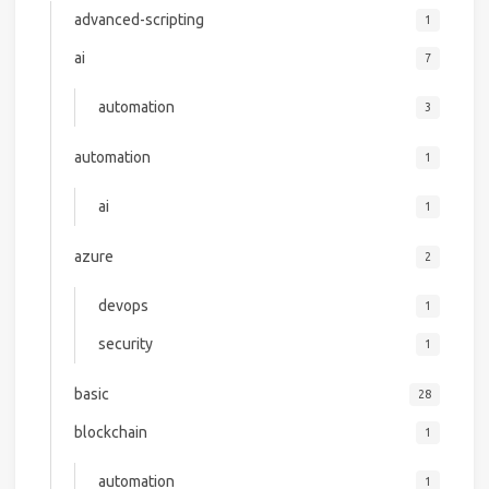
advanced-scripting
1
ai
7
automation
3
automation
1
ai
1
azure
2
devops
1
security
1
basic
28
blockchain
1
automation
1