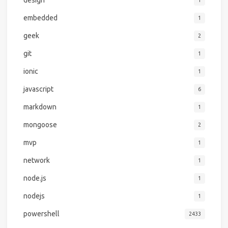
design
1
embedded
1
geek
2
git
1
ionic
1
javascript
6
markdown
1
mongoose
2
mvp
1
network
1
node.js
1
nodejs
1
powershell
2433