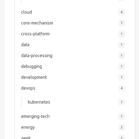
cloud
6
core-mechanism
1
cross-platform
1
data
1
data-processing
1
debugging
1
development
1
devops
4
kubernetes
1
emerging-tech
1
energy
2
geek
1