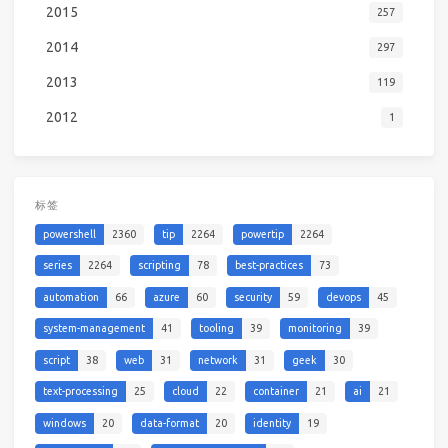
2015
257
2014
297
2013
119
2012
1
标签
powershell
2360
tip
2264
powertip
2264
series
2264
scripting
78
best-practices
73
automation
66
azure
60
security
59
devops
45
system-management
41
tooling
39
monitoring
39
script
38
web
31
network
31
geek
30
text-processing
25
cloud
22
container
21
ai
21
windows
20
data-format
20
identity
19