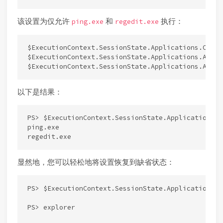
该设置为仅允许
和
执行：
ping.exe
regedit.exe
$ExecutionContext.SessionState.Applications.Clear(
$ExecutionContext.SessionState.Applications.Add('p
以下是结果：
PS> $ExecutionContext.SessionState.Applications

ping.exe

显然地，您可以轻松地将设置恢复到缺省状态：
PS> $ExecutionContext.SessionState.Applications.Ad
PS> explorer
