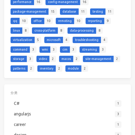
performance
16
config-management
16
package-management
15
database
11
testing
11
qq
10
office
10
remoting
10
reporting
9
linux
8
cross-platform
8
data-processing
8
virtualization
5
microsoft
4
troubleshooting
4
command
3
wmi
3
cim
3
streaming
3
storage
3
video
2
macos
2
site-management
2
patterns
2
inventory
2
module
2
分类
C#
1
angularjs
3
career
1