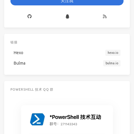
关注我
链接
Hexo
hexo.io
Bulma
bulma.io
POWERSHELL 技术 QQ 群