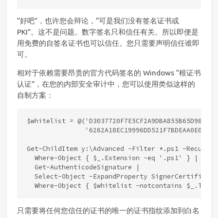
“好吧”，也许您会辩论，“可是我们没有签名证书或
PKI”。这不是问题。数字签名只和信任有关。所以即便是
用免费的自签名证书也可以信任。您只需要声明信任谁即
可。
相对于依赖需要昂贵的官方代码签名的 Windows “根证书
认证”，在您的内部安全审计中，您可以使用类似这样的
自制方案：
$whitelist = @('D3037720F7E5CF2A9DBA855B65D98C2FE1
               '6262A18EC19996DD521F7BDEAA0E079544
Get-ChildItem y:\Advanced -Filter *.ps1 -Recurse |
  Where-Object { $_.Extension -eq '.ps1' } |

  Get-AuthenticodeSignature |

  Select-Object -ExpandProperty SignerCertificate 
只需要将任何您信任的证书的唯一的证书指纹添加到白名