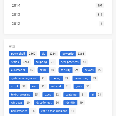
2014
297
2013
119
2012
1
标签
powershell
2360
tip
2264
powertip
2264
series
2264
scripting
78
best-practices
73
automation
66
azure
60
security
59
devops
45
system-management
41
tooling
39
monitoring
39
script
38
web
31
network
31
geek
30
text-processing
25
cloud
22
container
21
ai
21
windows
20
data-format
20
identity
19
performance
16
config-management
16