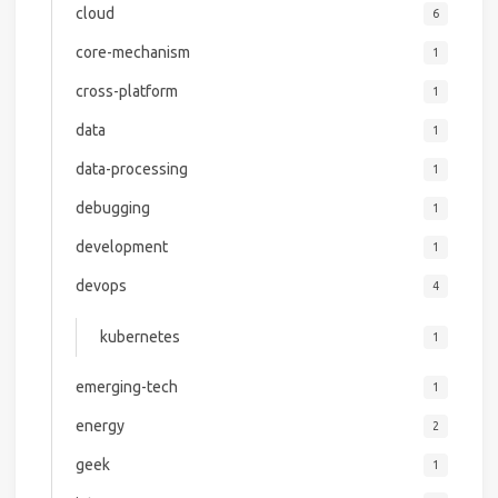
cloud
6
core-mechanism
1
cross-platform
1
data
1
data-processing
1
debugging
1
development
1
devops
4
kubernetes
1
emerging-tech
1
energy
2
geek
1