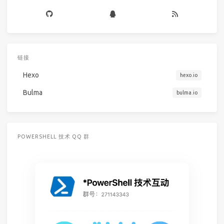
链接
Hexo
hexo.io
Bulma
bulma.io
POWERSHELL 技术 QQ 群