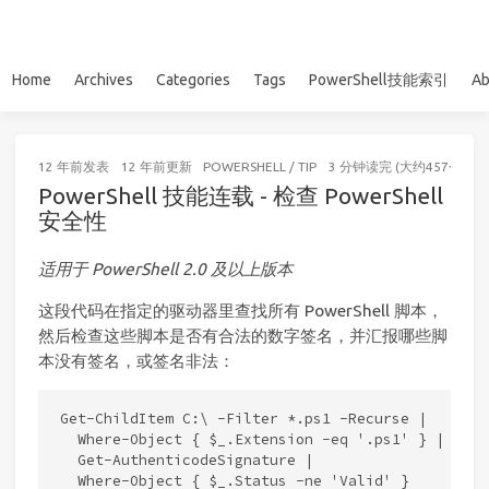
Home
Archives
Categories
Tags
PowerShell技能索引
Ab
12 年前
发表
12 年前
更新
POWERSHELL
/
TIP
3 分钟读完 (大约457个字)
PowerShell 技能连载 - 检查 PowerShell
安全性
适用于 PowerShell 2.0 及以上版本
这段代码在指定的驱动器里查找所有 PowerShell 脚本，
然后检查这些脚本是否有合法的数字签名，并汇报哪些脚
本没有签名，或签名非法：
Get-ChildItem C:\ -Filter *.ps1 -Recurse |

  Where-Object { $_.Extension -eq '.ps1' } |

  Get-AuthenticodeSignature |
