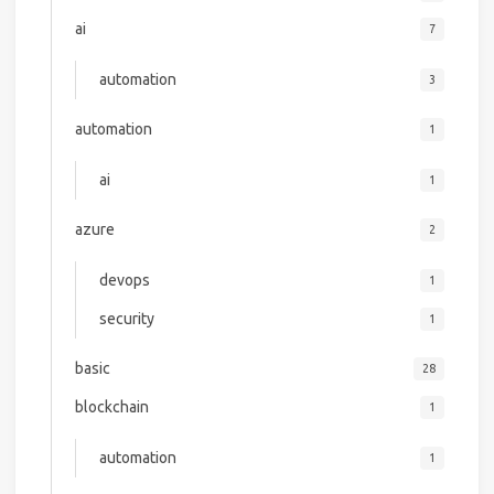
ai
7
automation
3
automation
1
ai
1
azure
2
devops
1
security
1
basic
28
blockchain
1
automation
1