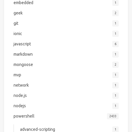
embedded
1
geek
2
git
1
ionic
1
javascript
6
markdown
1
mongoose
2
mvp
1
network
1
node.js
1
nodejs
1
powershell
2433
advanced-scripting
1