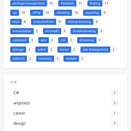
package-management
15
database
11
testing
11
qq
10
office
10
remoting
10
reporting
9
linux
8
cross-platform
8
data-processing
8
virtualization
5
microsoft
4
troubleshooting
4
command
3
wmi
3
cim
3
streaming
3
storage
3
video
2
macos
2
site-management
2
patterns
2
inventory
2
module
2
分类
C#
1
angularjs
3
career
1
design
1