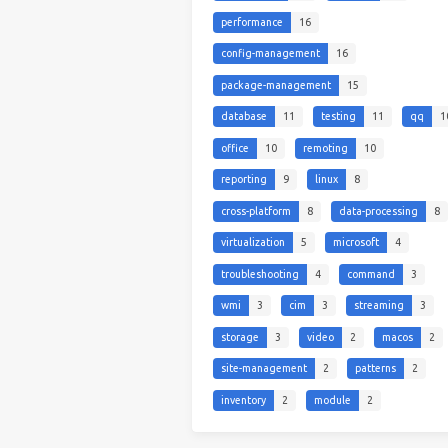
performance
16
config-management
16
package-management
15
database
11
testing
11
qq
1
office
10
remoting
10
reporting
9
linux
8
cross-platform
8
data-processing
8
virtualization
5
microsoft
4
troubleshooting
4
command
3
wmi
3
cim
3
streaming
3
storage
3
video
2
macos
2
site-management
2
patterns
2
inventory
2
module
2