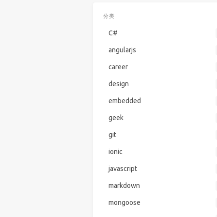
分类
C#
angularjs
career
design
embedded
geek
git
ionic
javascript
markdown
mongoose