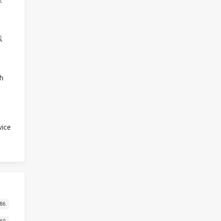
践
h
ice
86
60