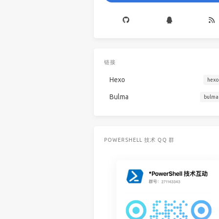
链接
Hexo
hexo
Bulma
bulma
POWERSHELL 技术 QQ 群