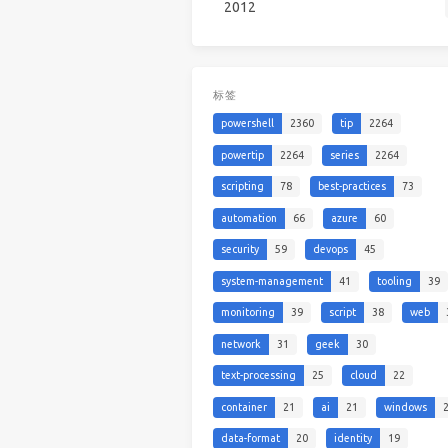
2012
标签
powershell
2360
tip
2264
powertip
2264
series
2264
scripting
78
best-practices
73
automation
66
azure
60
security
59
devops
45
system-management
41
tooling
39
monitoring
39
script
38
web
network
31
geek
30
text-processing
25
cloud
22
container
21
ai
21
windows
data-format
20
identity
19