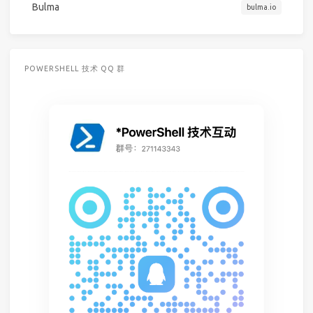
Bulma
bulma.io
POWERSHELL 技术 QQ 群