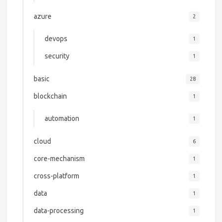
azure
2
devops
1
security
1
basic
28
blockchain
1
automation
1
cloud
6
core-mechanism
1
cross-platform
1
data
1
data-processing
1