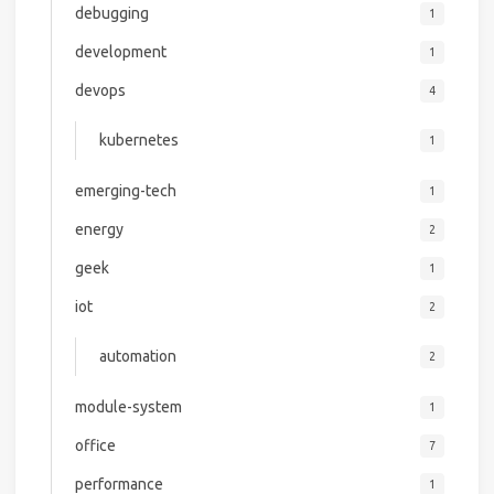
debugging
1
development
1
devops
4
kubernetes
1
emerging-tech
1
energy
2
geek
1
iot
2
automation
2
module-system
1
office
7
performance
1