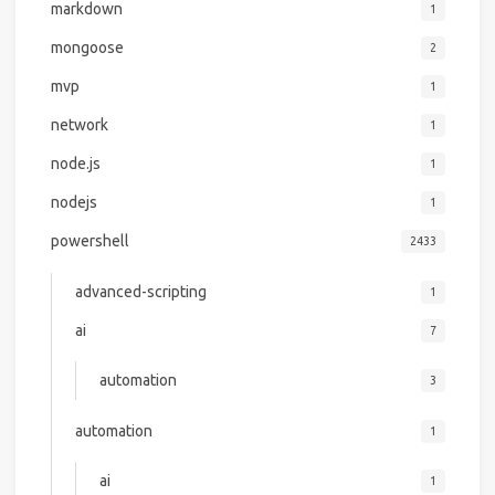
markdown
1
mongoose
2
mvp
1
network
1
node.js
1
nodejs
1
powershell
2433
advanced-scripting
1
ai
7
automation
3
automation
1
ai
1