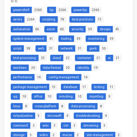
标签
powershell
2360
tip
2264
powertip
2264
series
2264
scripting
78
best-practices
73
automation
66
azure
60
security
59
devops
45
system-management
41
tooling
39
monitoring
39
script
38
web
31
network
31
geek
30
text-processing
25
cloud
22
container
21
ai
21
windows
20
data-format
20
identity
19
performance
16
config-management
16
package-management
15
database
11
testing
11
qq
10
office
10
remoting
10
reporting
9
linux
8
cross-platform
8
data-processing
8
virtualization
5
microsoft
4
troubleshooting
4
command
3
wmi
3
cim
3
streaming
3
storage
3
video
2
macos
2
site-management
2