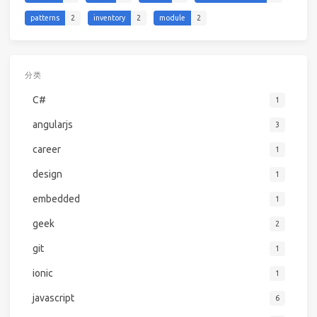
patterns
2
inventory
2
module
2
分类
C#
1
angularjs
3
career
1
design
1
embedded
1
geek
2
git
1
ionic
1
javascript
6