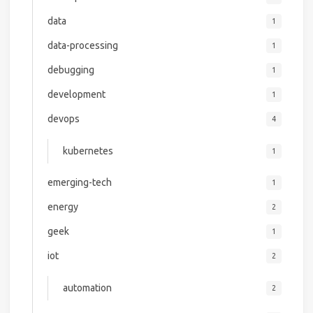
data
1
data-processing
1
debugging
1
development
1
devops
4
kubernetes
1
emerging-tech
1
energy
2
geek
1
iot
2
automation
2