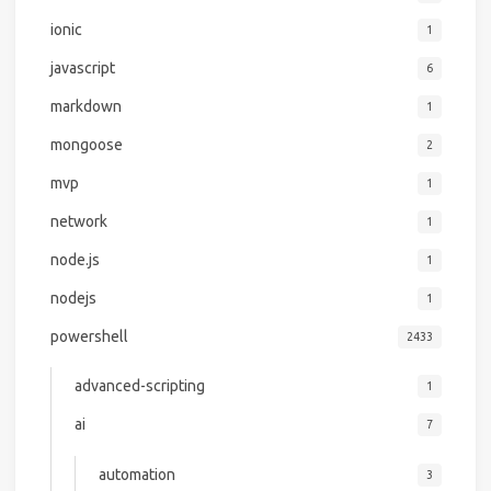
ionic
1
javascript
6
markdown
1
mongoose
2
mvp
1
network
1
node.js
1
nodejs
1
powershell
2433
advanced-scripting
1
ai
7
automation
3