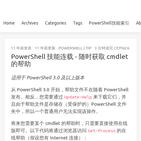
Home
Archives
Categories
Tags
PowerShell技能索引
Ab
11 年前
发表
11 年前
更新
POWERSHELL
/
TIP
3 分钟读完 (大约426个字)
PowerShell 技能连载 - 随时获取 cmdlet
的帮助
适用于 PowerShell 3.0 及以上版本
从 PowerShell 3.0 开始，帮助文件不在随着 PowerShell
发布。相反，您需要通过
来下载它们，并
Update-Help
且由于帮助文件是存储在（受保护的）PowerShell 文件
夹中，所以一个普通用户无法实现该操作。
将来您需要某个 cmdlet 的帮助时，只需要直接使用在线
版即可。以下代码将通过浏览器访问
的在
Get-Process
线帮助（假设您有 Internet 连接）：