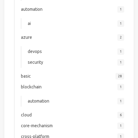
automation
1
ai
1
azure
2
devops
1
security
1
basic
28
blockchain
1
automation
1
cloud
6
core-mechanism
1
cross-platform
1