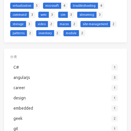
virtualization
5
microsoft
4
troubleshooting
4
command
3
wmi
3
cim
3
streaming
3
storage
3
video
2
macos
2
site-management
2
patterns
2
inventory
2
module
2
分类
C#
1
angularjs
3
career
1
design
1
embedded
1
geek
2
git
1