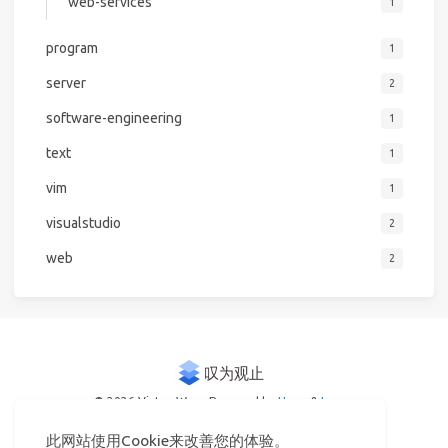
web-services
1
program
1
server
2
software-engineering
1
text
1
vim
1
visualstudio
2
web
2
© 2026 Victor Woo
Powered by
Hexo
&
Icarus
此网站使用Cookie来改善您的体验。