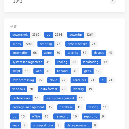
2012
1
标签
powershell
2360
tip
2264
powertip
2264
series
2264
scripting
78
best-practices
73
automation
66
azure
60
security
59
devops
45
system-management
41
tooling
39
monitoring
39
script
38
web
31
network
31
geek
30
text-processing
25
cloud
22
container
21
ai
21
windows
20
data-format
20
identity
19
performance
16
config-management
16
package-management
15
database
11
testing
11
qq
10
office
10
remoting
10
reporting
9
linux
8
cross-platform
8
data-processing
8