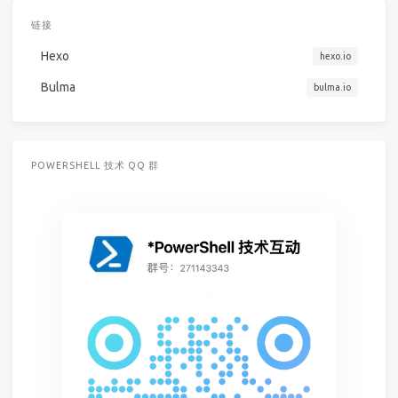
链接
Hexo
hexo.io
Bulma
bulma.io
POWERSHELL 技术 QQ 群