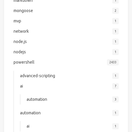
markdown
1
mongoose
2
mvp
1
network
1
node.js
1
nodejs
1
powershell
2433
advanced-scripting
1
ai
7
automation
3
automation
1
ai
1