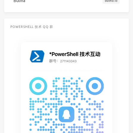
Bulma
bulma.io
POWERSHELL 技术 QQ 群