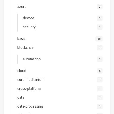
azure
2
devops
1
security
1
basic
28
blockchain
1
automation
1
cloud
6
core-mechanism
1
cross-platform
1
data
1
data-processing
1