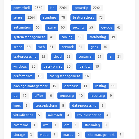
powershell
2360
tip
2264
powertip
2264
series
2264
scripting
78
best-practices
73
automation
66
azure
60
security
59
devops
45
system-management
41
tooling
39
monitoring
39
script
38
web
31
network
31
geek
30
text-processing
25
cloud
22
container
21
ai
21
windows
20
data-format
20
identity
19
performance
16
config-management
16
package-management
15
database
11
testing
11
qq
10
office
10
remoting
10
reporting
9
linux
8
cross-platform
8
data-processing
8
virtualization
5
microsoft
4
troubleshooting
4
command
3
wmi
3
cim
3
streaming
3
storage
3
video
2
macos
2
site-management
2