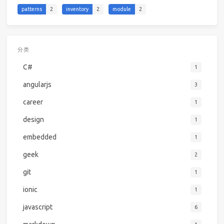
patterns
2
inventory
2
module
2
分类
C#
1
angularjs
3
career
1
design
1
embedded
1
geek
2
git
1
ionic
1
javascript
6