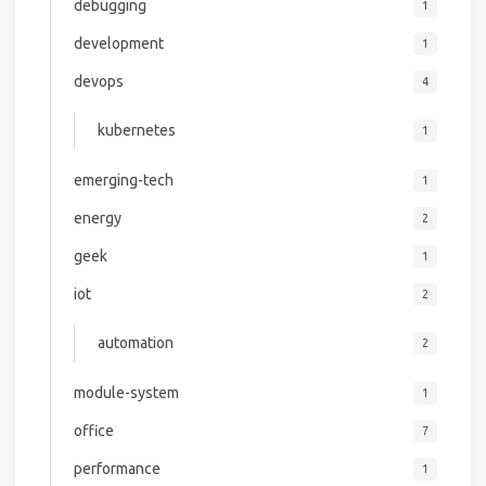
debugging
1
development
1
devops
4
kubernetes
1
emerging-tech
1
energy
2
geek
1
iot
2
automation
2
module-system
1
office
7
performance
1