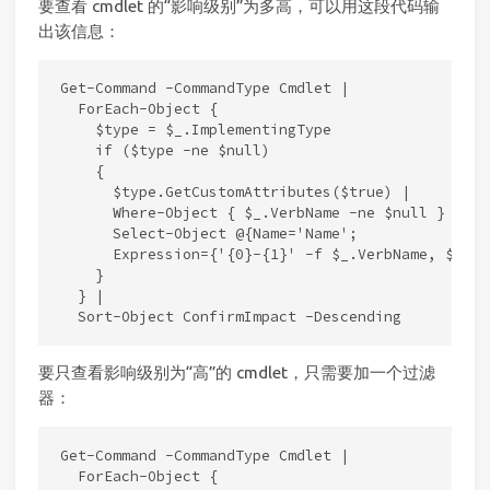
要查看 cmdlet 的“影响级别”为多高，可以用这段代码输
出该信息：
Get-Command -CommandType Cmdlet |

  ForEach-Object {

    $type = $_.ImplementingType

    if ($type -ne $null)

    {

      $type.GetCustomAttributes($true) |

      Where-Object { $_.VerbName -ne $null } |

      Select-Object @{Name='Name';

      Expression={'{0}-{1}' -f $_.VerbName, $_.No
    }

  } |

要只查看影响级别为“高”的 cmdlet，只需要加一个过滤
器：
Get-Command -CommandType Cmdlet |

  ForEach-Object {
