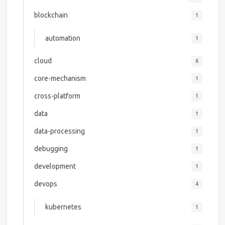
blockchain
1
automation
1
cloud
6
core-mechanism
1
cross-platform
1
data
1
data-processing
1
debugging
1
development
1
devops
4
kubernetes
1