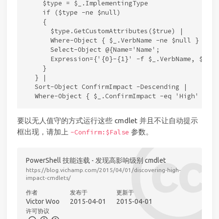
    $type = $_.ImplementingType

    if ($type -ne $null)

    {

      $type.GetCustomAttributes($true) |

      Where-Object { $_.VerbName -ne $null } |

      Select-Object @{Name='Name';

      Expression={'{0}-{1}' -f $_.VerbName, $_.No
    }

  } |

  Sort-Object ConfirmImpact -Descending |

要以无人值守的方式运行这些 cmdlet 并且不让自动提示
框出现，请加上
参数。
-Confirm:$False
PowerShell 技能连载 - 发现高影响级别 cmdlet
https://blog.vichamp.com/2015/04/01/discovering-high-
impact-cmdlets/
作者
发布于
更新于
Victor Woo
2015-04-01
2015-04-01
许可协议