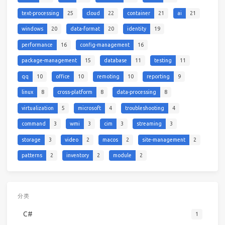
text-processing
25
cloud
22
container
21
ai
21
windows
20
data-format
20
identity
19
performance
16
config-management
16
package-management
15
database
11
testing
11
qq
10
office
10
remoting
10
reporting
9
linux
8
cross-platform
8
data-processing
8
virtualization
5
microsoft
4
troubleshooting
4
command
3
wmi
3
cim
3
streaming
3
storage
3
video
2
macos
2
site-management
2
patterns
2
inventory
2
module
2
分类
C#
1