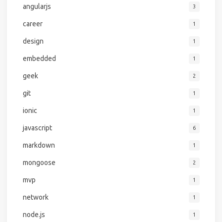
angularjs
3
career
1
design
1
embedded
1
geek
2
git
1
ionic
1
javascript
6
markdown
1
mongoose
2
mvp
1
network
1
node.js
1