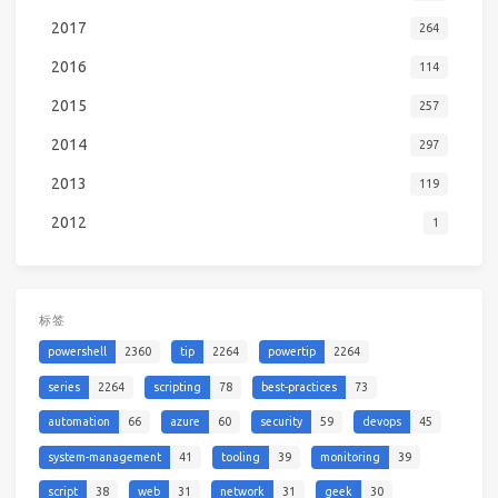
2017
264
2016
114
2015
257
2014
297
2013
119
2012
1
标签
powershell
2360
tip
2264
powertip
2264
series
2264
scripting
78
best-practices
73
automation
66
azure
60
security
59
devops
45
system-management
41
tooling
39
monitoring
39
script
38
web
31
network
31
geek
30