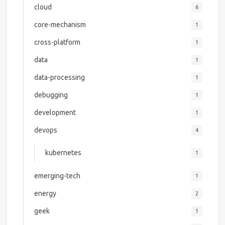
cloud
6
core-mechanism
1
cross-platform
1
data
1
data-processing
1
debugging
1
development
1
devops
4
kubernetes
1
emerging-tech
1
energy
2
geek
1