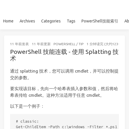
Home
Archives
Categories
Tags
PowerShell技能索引
Ab
11 年前
发表
11 年前
更新
POWERSHELL
/
TIP
1 分钟读完 (大约123个字)
PowerShell 技能连载 - 使用 Splatting 技
术
通过 splatting 技术，您可以调用 cmdlet，并可以控制提
交的参数。
要实现该目标，先向一个哈希表插入参数和值，然后将哈
希表传给 cmdlet。这种方法适用于任意 cmdlet。
以下是一个例子：
# classic:

Get-ChildItem -Path c:\windows -Filter *.ps1 -Rec