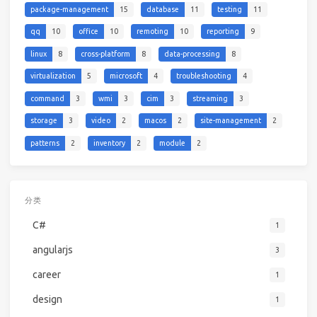
package-management
15
database
11
testing
11
qq
10
office
10
remoting
10
reporting
9
linux
8
cross-platform
8
data-processing
8
virtualization
5
microsoft
4
troubleshooting
4
command
3
wmi
3
cim
3
streaming
3
storage
3
video
2
macos
2
site-management
2
patterns
2
inventory
2
module
2
分类
C#
1
angularjs
3
career
1
design
1