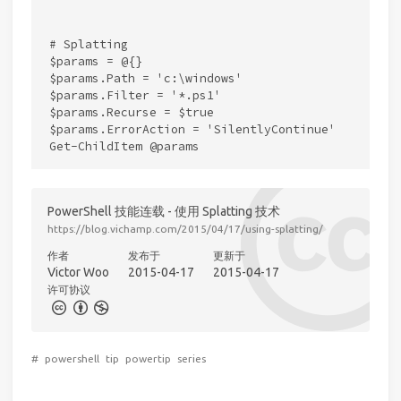
# Splatting

$params = @{}

$params.Path = 'c:\windows'

$params.Filter = '*.ps1'

$params.Recurse = $true

$params.ErrorAction = 'SilentlyContinue'

PowerShell 技能连载 - 使用 Splatting 技术
https://blog.vichamp.com/2015/04/17/using-splatting/
作者
发布于
更新于
Victor Woo
2015-04-17
2015-04-17
许可协议
#
powershell
tip
powertip
series