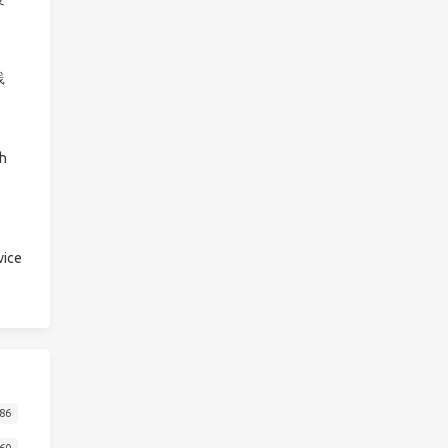
践
h
ice
86
60