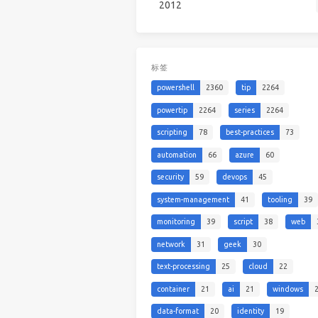
2012
标签
powershell
2360
tip
2264
powertip
2264
series
2264
scripting
78
best-practices
73
automation
66
azure
60
security
59
devops
45
system-management
41
tooling
39
monitoring
39
script
38
web
network
31
geek
30
text-processing
25
cloud
22
container
21
ai
21
windows
data-format
20
identity
19