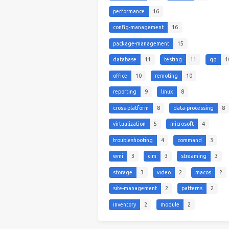
performance
16
config-management
16
package-management
15
database
11
testing
11
qq
1
office
10
remoting
10
reporting
9
linux
8
cross-platform
8
data-processing
8
virtualization
5
microsoft
4
troubleshooting
4
command
3
wmi
3
cim
3
streaming
3
storage
3
video
2
macos
2
site-management
2
patterns
2
inventory
2
module
2