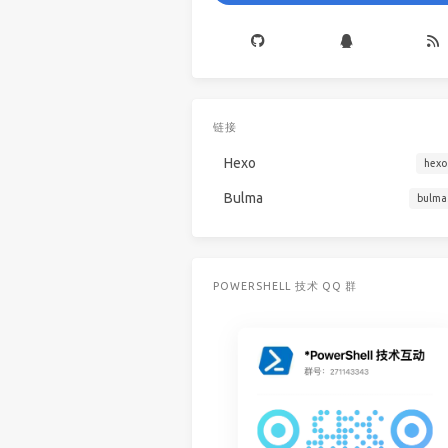
链接
Hexo
hexo
Bulma
bulma
POWERSHELL 技术 QQ 群