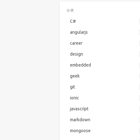
分类
C#
angularjs
career
design
embedded
geek
git
ionic
javascript
markdown
mongoose