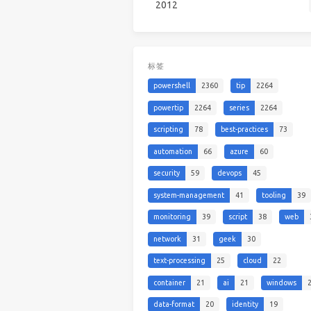
2012
标签
powershell
2360
tip
2264
powertip
2264
series
2264
scripting
78
best-practices
73
automation
66
azure
60
security
59
devops
45
system-management
41
tooling
39
monitoring
39
script
38
web
network
31
geek
30
text-processing
25
cloud
22
container
21
ai
21
windows
data-format
20
identity
19