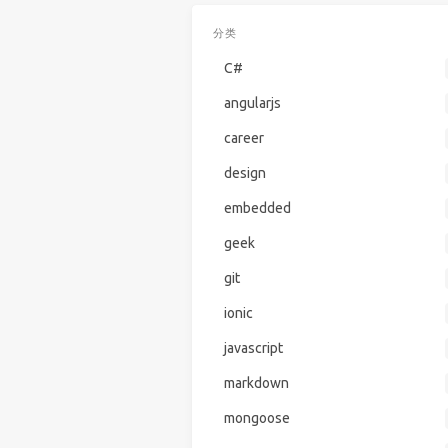
分类
C#
angularjs
career
design
embedded
geek
git
ionic
javascript
markdown
mongoose