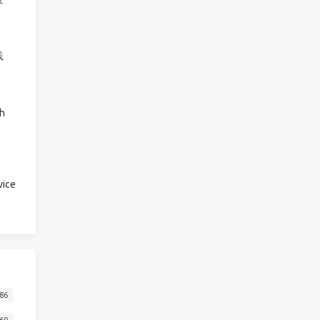
践
h
ice
86
60