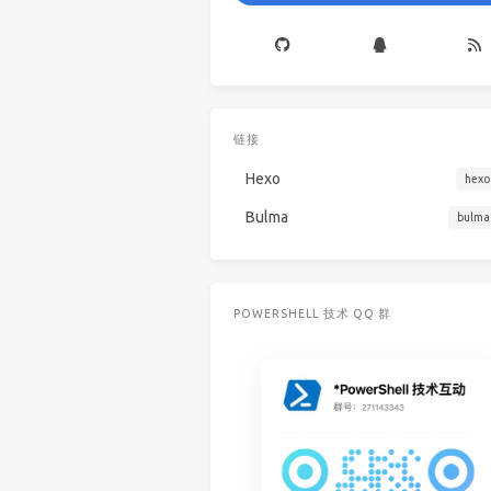
链接
Hexo
hexo
Bulma
bulma
POWERSHELL 技术 QQ 群