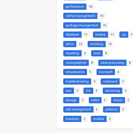
performance
16
config-management
16
package-management
15
database
11
testing
11
qq
1
office
10
remoting
10
reporting
9
linux
8
cross-platform
8
data-processing
8
virtualization
5
microsoft
4
troubleshooting
4
command
3
wmi
3
cim
3
streaming
3
storage
3
video
2
macos
2
site-management
2
patterns
2
inventory
2
module
2