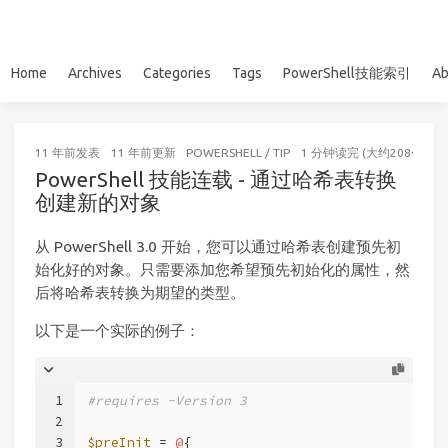
Home
Archives
Categories
Tags
PowerShell技能索引
Ab
11 年前
发表
11 年前
更新
POWERSHELL
/
TIP
1 分钟读完 (大约208个字)
PowerShell 技能连载 - 通过哈希表转换
创建新的对象
从 PowerShell 3.0 开始，您可以通过哈希表创建预先初
始化好的对象。只需要添加您希望预先初始化的属性，然
后将哈希表转换为期望的类型。
以下是一个实际的例子：
1
#requires -Version 3
2
3
$preInit
 = 
@
{