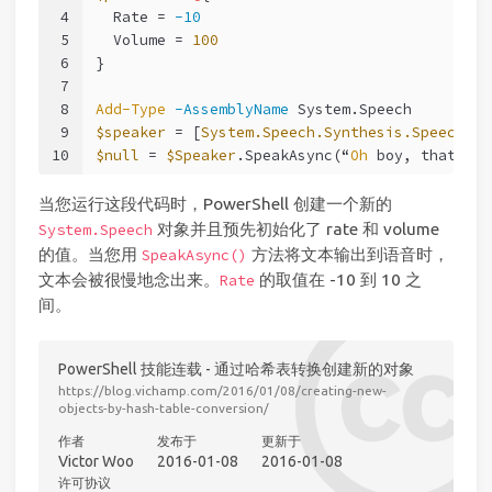
4
  Rate = 
-10
5
  Volume = 
100
6
}
7
8
Add-Type
-AssemblyName
 System.Speech
9
$speaker
 = [
System.Speech.Synthesis.SpeechSyn
10
$null
 = 
$Speaker
.SpeakAsync(“
Oh
 boy, that was
当您运行这段代码时，PowerShell 创建一个新的
对象并且预先初始化了 rate 和 volume
System.Speech
的值。当您用
方法将文本输出到语音时，
SpeakAsync()
文本会被很慢地念出来。
的取值在 -10 到 10 之
Rate
间。
PowerShell 技能连载 - 通过哈希表转换创建新的对象
https://blog.vichamp.com/2016/01/08/creating-new-
objects-by-hash-table-conversion/
作者
发布于
更新于
Victor Woo
2016-01-08
2016-01-08
许可协议