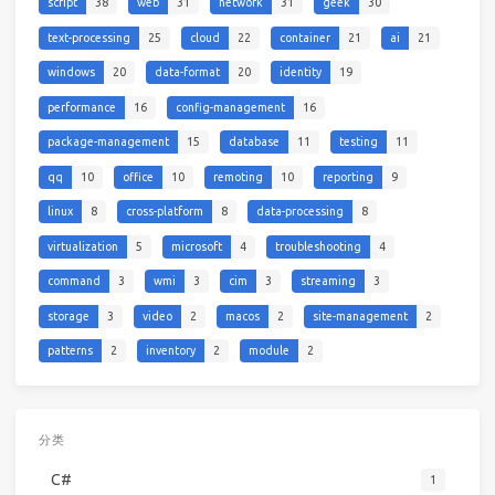
script
38
web
31
network
31
geek
30
text-processing
25
cloud
22
container
21
ai
21
windows
20
data-format
20
identity
19
performance
16
config-management
16
package-management
15
database
11
testing
11
qq
10
office
10
remoting
10
reporting
9
linux
8
cross-platform
8
data-processing
8
virtualization
5
microsoft
4
troubleshooting
4
command
3
wmi
3
cim
3
streaming
3
storage
3
video
2
macos
2
site-management
2
patterns
2
inventory
2
module
2
分类
C#
1