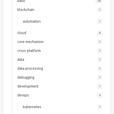
basic
28
blockchain
1
automation
1
cloud
6
core-mechanism
1
cross-platform
1
data
1
data-processing
1
debugging
1
development
1
devops
4
kubernetes
1