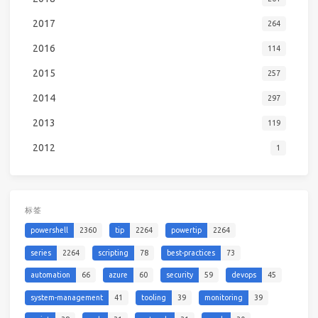
2017
264
2016
114
2015
257
2014
297
2013
119
2012
1
标签
powershell
2360
tip
2264
powertip
2264
series
2264
scripting
78
best-practices
73
automation
66
azure
60
security
59
devops
45
system-management
41
tooling
39
monitoring
39