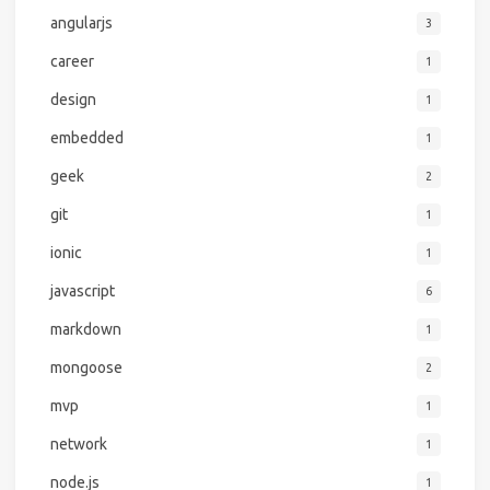
angularjs
3
career
1
design
1
embedded
1
geek
2
git
1
ionic
1
javascript
6
markdown
1
mongoose
2
mvp
1
network
1
node.js
1