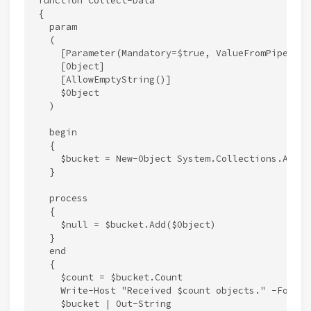
function Collect-Data

{

  param

  (

    [Parameter(Mandatory=$true, ValueFromPipeline=
    [Object]

    [AllowEmptyString()]

    $Object

  )

  begin

  {

    $bucket = New-Object System.Collections.ArrayL
  }

  process

  {

    $null = $bucket.Add($Object)

  }

  end

  {

    $count = $bucket.Count

    Write-Host "Received $count objects." -Foregr
    $bucket | Out-String
