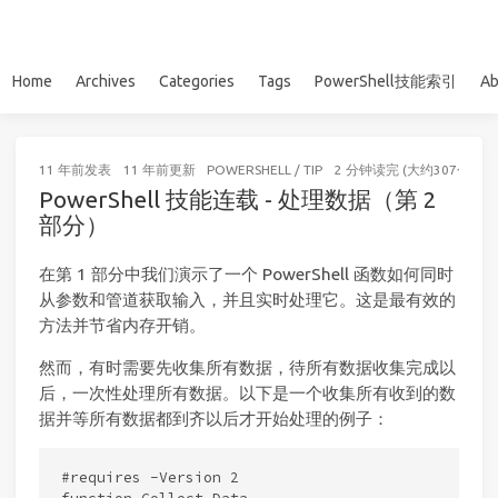
Home
Archives
Categories
Tags
PowerShell技能索引
Ab
11 年前
发表
11 年前
更新
POWERSHELL
/
TIP
2 分钟读完 (大约307个字)
PowerShell 技能连载 - 处理数据（第 2
部分）
在第 1 部分中我们演示了一个 PowerShell 函数如何同时
从参数和管道获取输入，并且实时处理它。这是最有效的
方法并节省内存开销。
然而，有时需要先收集所有数据，待所有数据收集完成以
后，一次性处理所有数据。以下是一个收集所有收到的数
据并等所有数据都到齐以后才开始处理的例子：
#requires -Version 2
