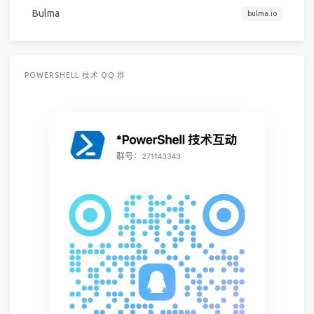
Bulma
bulma.io
POWERSHELL 技术 QQ 群