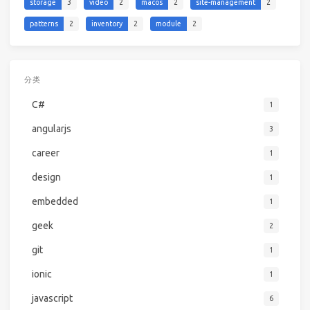
storage
3
video
2
macos
2
site-management
2
patterns
2
inventory
2
module
2
分类
C#
1
angularjs
3
career
1
design
1
embedded
1
geek
2
git
1
ionic
1
javascript
6