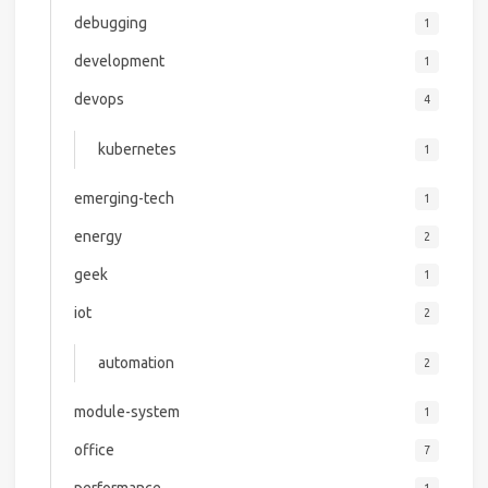
debugging
1
development
1
devops
4
kubernetes
1
emerging-tech
1
energy
2
geek
1
iot
2
automation
2
module-system
1
office
7