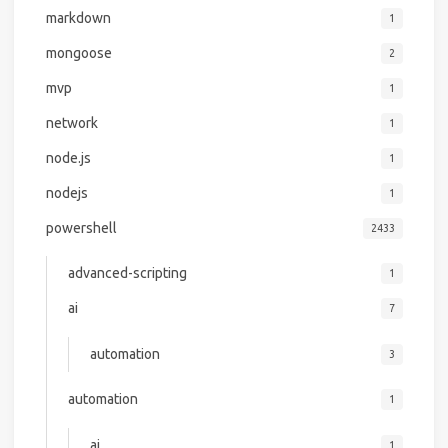
markdown
1
mongoose
2
mvp
1
network
1
node.js
1
nodejs
1
powershell
2433
advanced-scripting
1
ai
7
automation
3
automation
1
ai
1