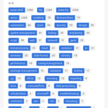
标签
powershell
2360
tip
2264
powertip
2264
series
2264
scripting
78
best-practices
73
automation
66
azure
60
security
59
devops
45
system-management
41
tooling
39
monitoring
39
script
38
web
31
network
31
geek
30
text-processing
25
cloud
22
container
21
ai
21
windows
20
data-format
20
identity
19
performance
16
config-management
16
package-management
15
database
11
testing
11
qq
10
office
10
remoting
10
reporting
9
linux
8
cross-platform
8
data-processing
8
virtualization
5
microsoft
4
troubleshooting
4
command
3
wmi
3
cim
3
streaming
3