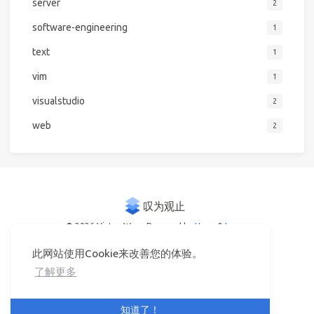
server
2
software-engineering
1
text
1
vim
1
visualstudio
2
web
2
© 2026 Victor Woo
Powered by
Hexo
&
Icarus
此网站使用Cookie来改善您的体验。
了解更多
知道了！