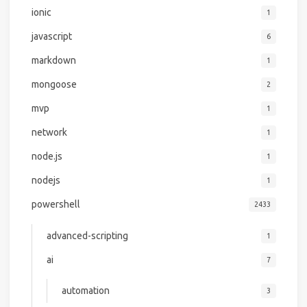
ionic
1
javascript
6
markdown
1
mongoose
2
mvp
1
network
1
node.js
1
nodejs
1
powershell
2433
advanced-scripting
1
ai
7
automation
3