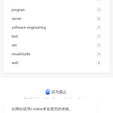
program
1
server
2
software-engineering
1
text
1
vim
1
visualstudio
2
web
2
© 2026 Victor Woo
Powered by
Hexo
&
Icarus
此网站使用Cookie来改善您的体验。