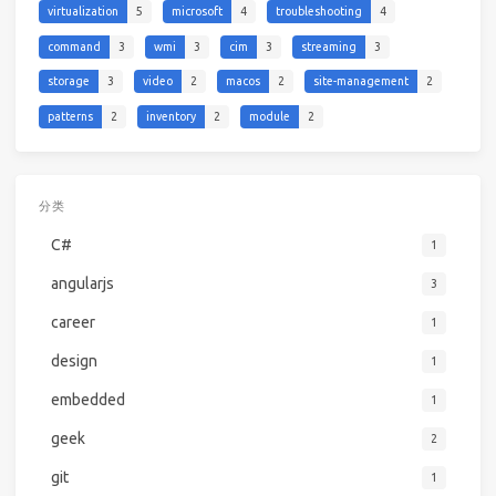
virtualization
5
microsoft
4
troubleshooting
4
command
3
wmi
3
cim
3
streaming
3
storage
3
video
2
macos
2
site-management
2
patterns
2
inventory
2
module
2
分类
C#
1
angularjs
3
career
1
design
1
embedded
1
geek
2
git
1