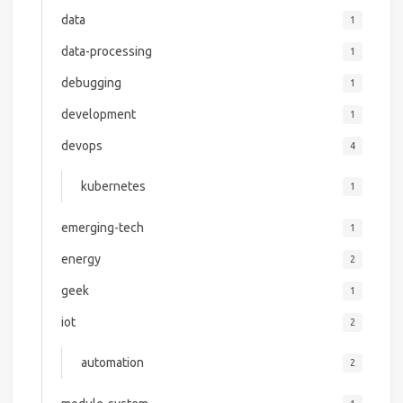
data
1
data-processing
1
debugging
1
development
1
devops
4
kubernetes
1
emerging-tech
1
energy
2
geek
1
iot
2
automation
2