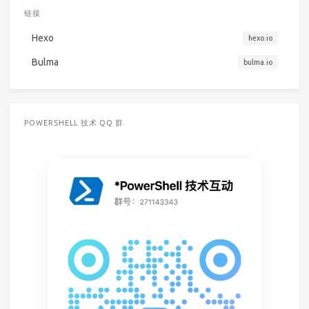
链接
Hexo
hexo.io
Bulma
bulma.io
POWERSHELL 技术 QQ 群