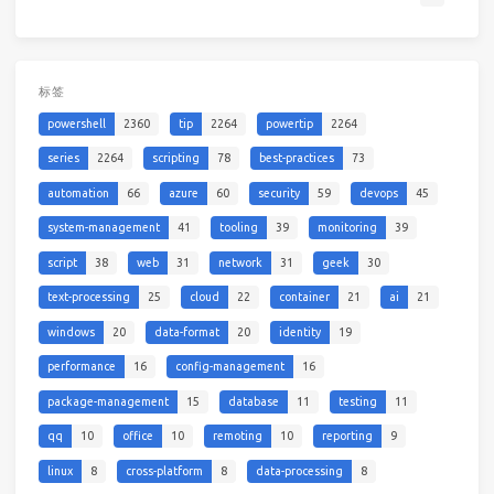
标签
powershell
2360
tip
2264
powertip
2264
series
2264
scripting
78
best-practices
73
automation
66
azure
60
security
59
devops
45
system-management
41
tooling
39
monitoring
39
script
38
web
31
network
31
geek
30
text-processing
25
cloud
22
container
21
ai
21
windows
20
data-format
20
identity
19
performance
16
config-management
16
package-management
15
database
11
testing
11
qq
10
office
10
remoting
10
reporting
9
linux
8
cross-platform
8
data-processing
8