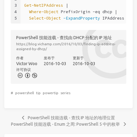
3
Get-NetIPAddress
 |
4
Where-Object
 PrefixOrigin 
-eq
 dhcp |
5
Select-Object
-ExpandProperty
 IPAddress
PowerShell 技能连载 - 查找由 DHCP 分配的 IP 地址
https://blog.vichamp.com/2016/10/03/finding-ip-address-
assigned-by-dhcp/
作者
发布于
更新于
Victor Woo
2016-10-03
2016-10-03
许可协议
#
powershell
tip
powertip
series
PowerShell 技能连载 - 查找 IP 地址的地理位置
PowerShell 技能连载 - Enum 之周: PowerShell 5 中的枚举