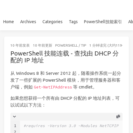
Home
Archives
Categories
Tags
PowerShell技能索引
Ab
10 年前
发表
10 年前
更新
POWERSHELL
/
TIP
1 分钟读完 (大约119个字)
PowerShell 技能连载 - 查找由 DHCP 分
配的 IP 地址
从 Windows 8 和 Server 2012 起，随着操作系统一起分
发了一些扩展的 PowerShell 模块，用于管理服务器和客
户端，例如
等 cmdlet。
Get-NetIPAddress
如果您想获得一个所有由 DHCP 分配的 IP 地址列表，可
以试试以下方法：
1
#requires -Version 3.0 -Modules NetTCPIP
2