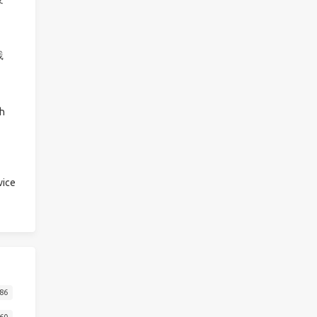
践
h
ice
86
60