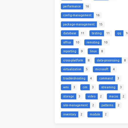
performance
16
config-management
16
package-management
15
database
11
testing
11
qq
1
office
10
remoting
10
reporting
9
linux
8
cross-platform
8
data-processing
8
virtualization
5
microsoft
4
troubleshooting
4
command
3
wmi
3
cim
3
streaming
3
storage
3
video
2
macos
2
site-management
2
patterns
2
inventory
2
module
2