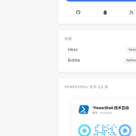
链接
Hexo
hexo
Bulma
bulma
POWERSHELL 技术 QQ 群