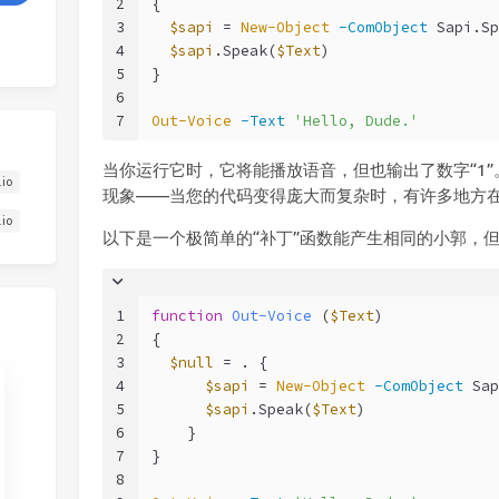
2
{
3
$sapi
 = 
New-Object
-ComObject
 Sapi.Sp
4
$sapi
.Speak(
$Text
)
5
}
6
7
Out-Voice
-Text
'Hello, Dude.'
当你运行它时，它将能播放语音，但也输出了数字“1
.io
现象——当您的代码变得庞大而复杂时，有许多地方
.io
以下是一个极简单的“补丁”函数能产生相同的小郭，
1
function
Out-Voice
(
$Text
)
2
{
3
$null
 = . {
4
$sapi
 = 
New-Object
-ComObject
 Sap
5
$sapi
.Speak(
$Text
)
6
    }
7
}
8