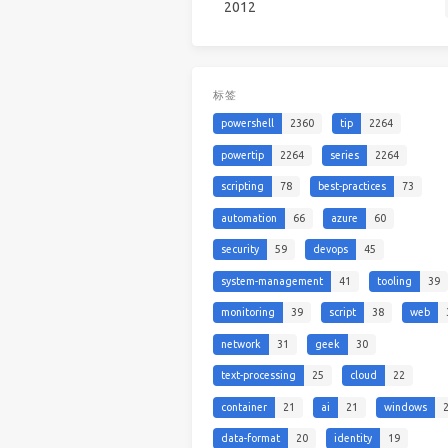
2012
标签
powershell
2360
tip
2264
powertip
2264
series
2264
scripting
78
best-practices
73
automation
66
azure
60
security
59
devops
45
system-management
41
tooling
39
monitoring
39
script
38
web
network
31
geek
30
text-processing
25
cloud
22
container
21
ai
21
windows
data-format
20
identity
19