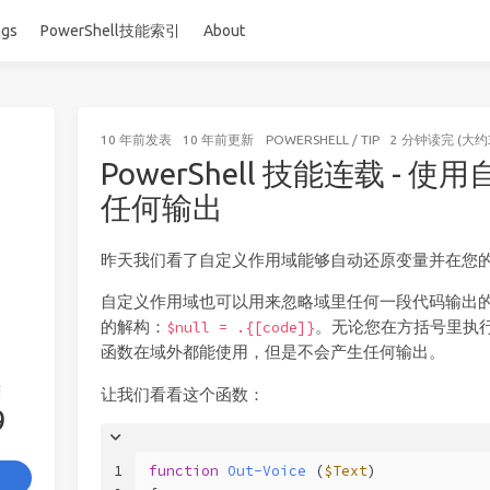
ags
PowerShell技能索引
About
10 年前
发表
10 年前
更新
POWERSHELL
/
TIP
2 分钟读完 (大约
PowerShell 技能连载 -
任何输出
昨天我们看了自定义作用域能够自动还原变量并在您
自定义作用域也可以用来忽略域里任何一段代码输出
的解构：
。无论您在方括号里执
$null = .{[code]}
函数在域外都能使用，但是不会产生任何输出。
签
让我们看看这个函数：
9
1
function
Out-Voice
(
$Text
)