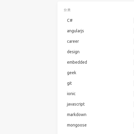
分类
C#
angularjs
career
design
embedded
geek
git
ionic
javascript
markdown
mongoose