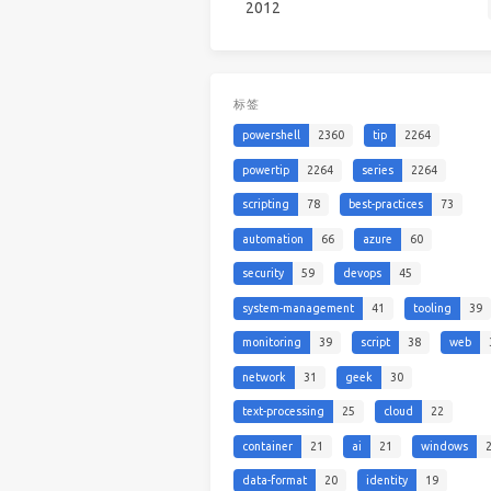
2012
标签
powershell
2360
tip
2264
powertip
2264
series
2264
scripting
78
best-practices
73
automation
66
azure
60
security
59
devops
45
system-management
41
tooling
39
monitoring
39
script
38
web
network
31
geek
30
text-processing
25
cloud
22
container
21
ai
21
windows
data-format
20
identity
19