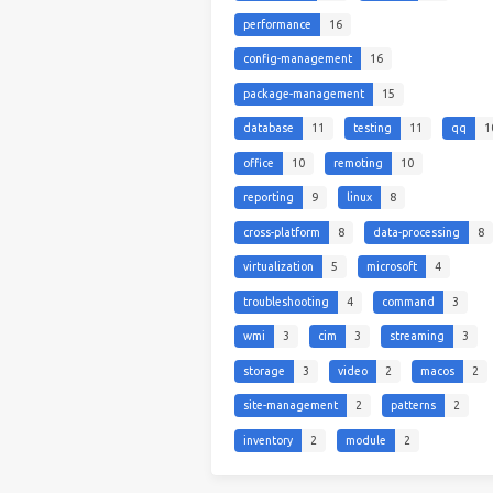
performance
16
config-management
16
package-management
15
database
11
testing
11
qq
1
office
10
remoting
10
reporting
9
linux
8
cross-platform
8
data-processing
8
virtualization
5
microsoft
4
troubleshooting
4
command
3
wmi
3
cim
3
streaming
3
storage
3
video
2
macos
2
site-management
2
patterns
2
inventory
2
module
2