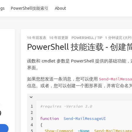
ags
PowerShell技能索引
About
10 年前
发表
10 年前
更新
POWERSHELL
/
TIP
1 分钟读完 (大约
PowerShell 技能连载 - 创建
函数和 cmdlet 参数是 PowerShell 提供的基
界面。
如果您想发送一条消息，您可以使用
Send-MailMessa
信息。或者，您可以创建一个图形界面，并将它命名
签
1
#requires -Version 3.0
9
2
3
function
Send-MailMessageUI
4
{
5
Show-Command
-Name
Send-MailMessage