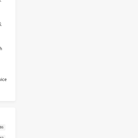
践
h
ice
86
60