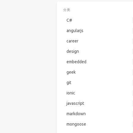
分类
C#
angularjs
career
design
embedded
geek
git
ionic
javascript
markdown
mongoose