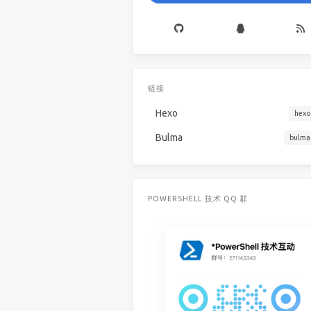
链接
Hexo
hexo
Bulma
bulma
POWERSHELL 技术 QQ 群