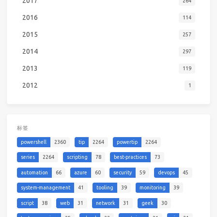
2017
264
2016
114
2015
257
2014
297
2013
119
2012
1
标签
powershell
2360
tip
2264
powertip
2264
series
2264
scripting
78
best-practices
73
automation
66
azure
60
security
59
devops
45
system-management
41
tooling
39
monitoring
39
script
38
web
31
network
31
geek
30