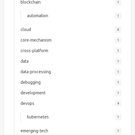
blockchain
1
automation
1
cloud
6
core-mechanism
1
cross-platform
1
data
1
data-processing
1
debugging
1
development
1
devops
4
kubernetes
1
emerging-tech
1