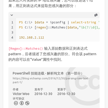
如果您只对实际的 IP 地址感兴趣，您可以改进这个结
果，用正则表达式来提取您感兴趣的部分：
1
PS
 C:\> 
$data
 = ipconfig | 
select-string
'IPv4
2
PS
 C:\> [
regex
]::Matches(
$data
,
"\b(?:\d{1,3}\.
3
4
192.168
.
2.112
输入原始数据和正则表达式
[Regex]::Matches()
pattern，后者描述了您感兴趣的部分。符合该 pattern
的内容可以在“Value”属性中找到。
PowerShell 技能连载 - 解析纯文本（第一部分）
https://blog.vichamp.com/2016/12/30/parsing-raw-text-
part-1/
作者
发布于
更新于
Victor Woo
2016-12-30
2016-12-30
许可协议