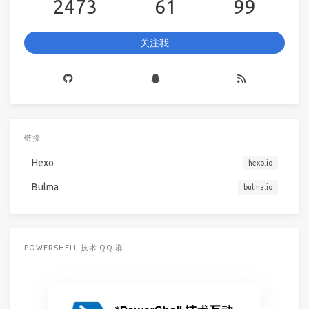
2473
61
99
关注我
链接
Hexo
hexo.io
Bulma
bulma.io
POWERSHELL 技术 QQ 群