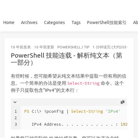
Home
Archives
Categories
Tags
PowerShell技能索引
Ab
10 年前
发表
10 年前
更新
POWERSHELL
/
TIP
1 分钟读完 (大约203个字)
PowerShell 技能连载 - 解析纯文本（第
一部分）
有些时候，您可能希望从纯文本结果中提取一些有用的信
息。一个简单的办法是使用
命令。这个
Select-String
例子只提取包含“IPv4”的文本行：
1
PS
 C:\> ipconfig | 
Select-String
'IPv4'
2
3
   IPv4 Address. . . . . . . . . . . : 
192.168