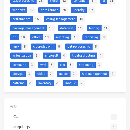
text-processing
25
cloud
22
container
21
ai
21
windows
20
data-format
20
identity
19
performance
16
config-management
16
package-management
15
database
11
testing
11
qq
10
office
10
remoting
10
reporting
9
linux
8
cross-platform
8
data-processing
8
virtualization
5
microsoft
4
troubleshooting
4
command
3
wmi
3
cim
3
streaming
3
storage
3
video
2
macos
2
site-management
2
patterns
2
inventory
2
module
2
分类
C#
1
angularjs
3