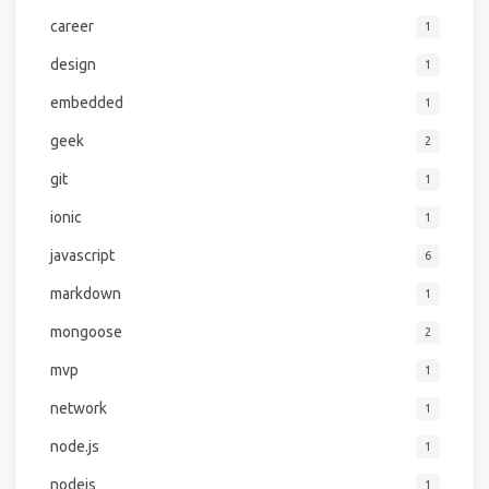
career
1
design
1
embedded
1
geek
2
git
1
ionic
1
javascript
6
markdown
1
mongoose
2
mvp
1
network
1
node.js
1
nodejs
1