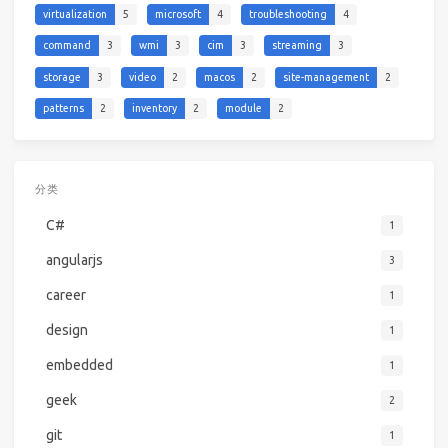
virtualization
5
microsoft
4
troubleshooting
4
command
3
wmi
3
cim
3
streaming
3
storage
3
video
2
macos
2
site-management
2
patterns
2
inventory
2
module
2
分类
C#
1
angularjs
3
career
1
design
1
embedded
1
geek
2
git
1