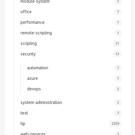
module-system
1
office
7
performance
1
remote-scripting
1
scripting
11
security
13
automation
1
azure
1
devops
2
system-administration
2
text
7
tip
2259
web-services
1