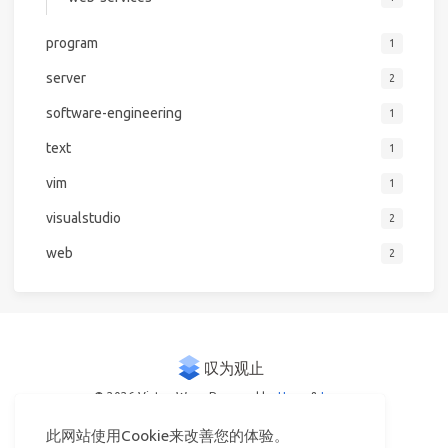
program
1
server
2
software-engineering
1
text
1
vim
1
visualstudio
2
web
2
© 2026 Victor Woo
Powered by
Hexo
&
Icarus
此网站使用Cookie来改善您的体验。