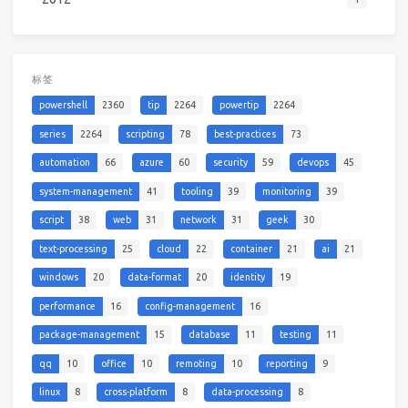
标签
powershell
2360
tip
2264
powertip
2264
series
2264
scripting
78
best-practices
73
automation
66
azure
60
security
59
devops
45
system-management
41
tooling
39
monitoring
39
script
38
web
31
network
31
geek
30
text-processing
25
cloud
22
container
21
ai
21
windows
20
data-format
20
identity
19
performance
16
config-management
16
package-management
15
database
11
testing
11
qq
10
office
10
remoting
10
reporting
9
linux
8
cross-platform
8
data-processing
8