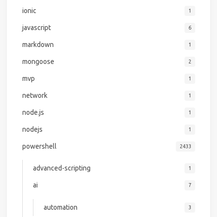
ionic
1
javascript
6
markdown
1
mongoose
2
mvp
1
network
1
node.js
1
nodejs
1
powershell
2433
advanced-scripting
1
ai
7
automation
3