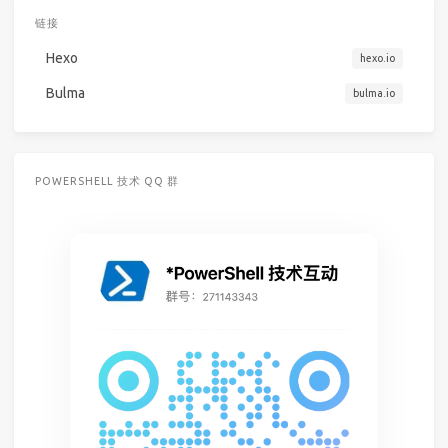
链接
Hexo
hexo.io
Bulma
bulma.io
POWERSHELL 技术 QQ 群