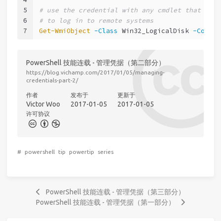
5
# use the credential with any cmdlet that expo
6
# to log in to remote systems
7
Get-WmiObject
-Class
 Win32_LogicalDisk 
-Comput
PowerShell 技能连载 - 管理凭据（第二部分）
https://blog.vichamp.com/2017/01/05/managing-
credentials-part-2/
作者
发布于
更新于
Victor Woo
2017-01-05
2017-01-05
许可协议
#
powershell
tip
powertip
series
PowerShell 技能连载 - 管理凭据（第三部分）
PowerShell 技能连载 - 管理凭据（第一部分）