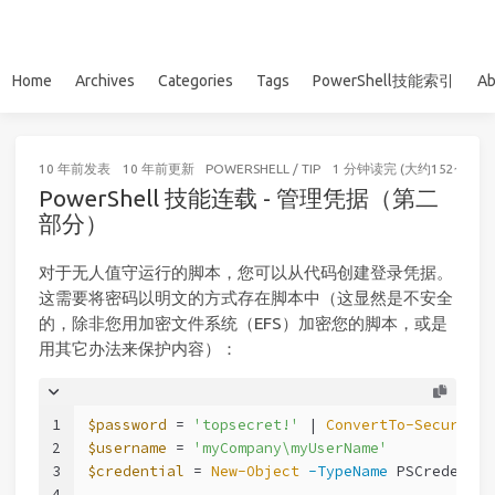
Home
Archives
Categories
Tags
PowerShell技能索引
Ab
10 年前
发表
10 年前
更新
POWERSHELL
/
TIP
1 分钟读完 (大约152个字)
PowerShell 技能连载 - 管理凭据（第二
部分）
对于无人值守运行的脚本，您可以从代码创建登录凭据。
这需要将密码以明文的方式存在脚本中（这显然是不安全
的，除非您用加密文件系统（EFS）加密您的脚本，或是
用其它办法来保护内容）：
1
$password
 = 
'topsecret!'
 | 
ConvertTo-SecureStr
2
$username
 = 
'myCompany\myUserName'
3
$credential
 = 
New-Object
-TypeName
 PSCredentia
4