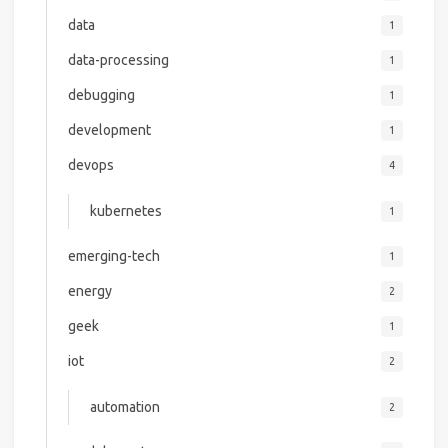
data
1
data-processing
1
debugging
1
development
1
devops
4
kubernetes
1
emerging-tech
1
energy
2
geek
1
iot
2
automation
2