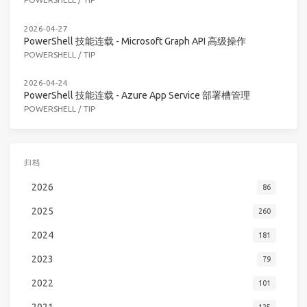
2026-04-27
PowerShell 技能连载 - Microsoft Graph API 高级操作
POWERSHELL
/
TIP
2026-04-24
PowerShell 技能连载 - Azure App Service 部署槽管理
POWERSHELL
/
TIP
归档
2026
86
2025
260
2024
181
2023
79
2022
101
2021
125