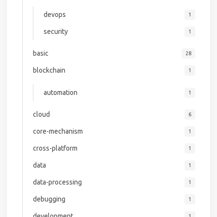
devops
1
security
1
basic
28
blockchain
1
automation
1
cloud
6
core-mechanism
1
cross-platform
1
data
1
data-processing
1
debugging
1
development
1