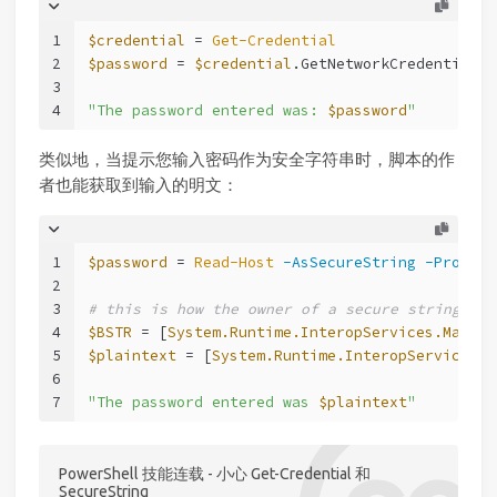
1
$credential
 = 
Get-Credential
2
$password
 = 
$credential
.GetNetworkCredential()
3
4
"The password entered was: 
$password
"
类似地，当提示您输入密码作为安全字符串时，脚本的作
者也能获取到输入的明文：
1
$password
 = 
Read-Host
-AsSecureString
-Prompt
2
3
# this is how the owner of a secure string can
4
$BSTR
 = [
System.Runtime.InteropServices.Marsha
5
$plaintext
 = [
System.Runtime.InteropServices.M
6
7
"The password entered was 
$plaintext
"
PowerShell 技能连载 - 小心 Get-Credential 和
SecureString