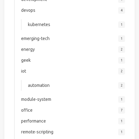
devops
4
kubernetes
1
emerging-tech
1
energy
2
geek
1
iot
2
automation
2
module-system
1
office
7
performance
1
remote-scripting
1