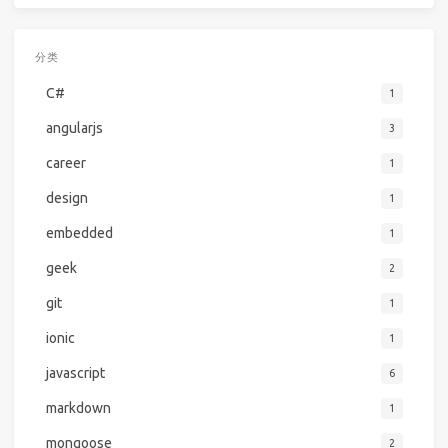
分类
C#
1
angularjs
3
career
1
design
1
embedded
1
geek
2
git
1
ionic
1
javascript
6
markdown
1
mongoose
2