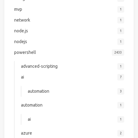
mvp
1
network
1
node.js
1
nodejs
1
powershell
2433
advanced-scripting
1
ai
7
automation
3
automation
1
ai
1
azure
2