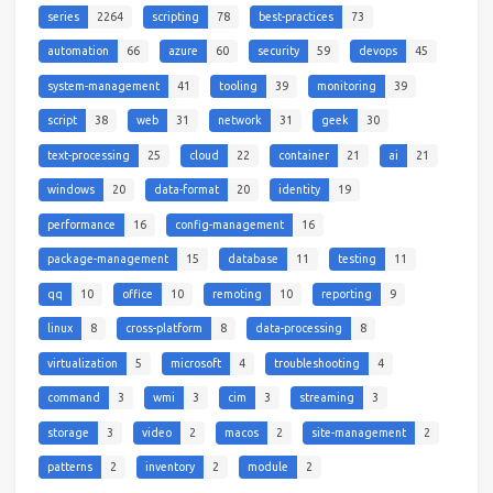
series
2264
scripting
78
best-practices
73
automation
66
azure
60
security
59
devops
45
system-management
41
tooling
39
monitoring
39
script
38
web
31
network
31
geek
30
text-processing
25
cloud
22
container
21
ai
21
windows
20
data-format
20
identity
19
performance
16
config-management
16
package-management
15
database
11
testing
11
qq
10
office
10
remoting
10
reporting
9
linux
8
cross-platform
8
data-processing
8
virtualization
5
microsoft
4
troubleshooting
4
command
3
wmi
3
cim
3
streaming
3
storage
3
video
2
macos
2
site-management
2
patterns
2
inventory
2
module
2