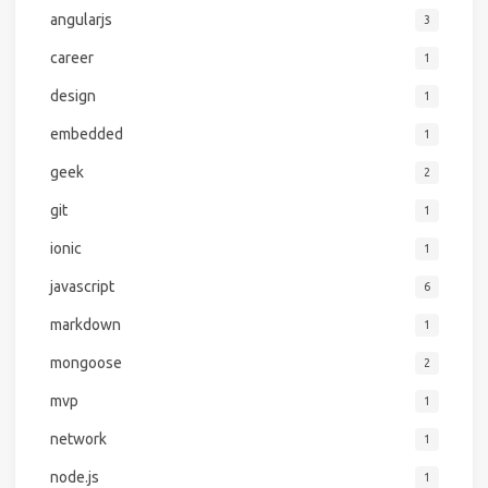
angularjs
3
career
1
design
1
embedded
1
geek
2
git
1
ionic
1
javascript
6
markdown
1
mongoose
2
mvp
1
network
1
node.js
1