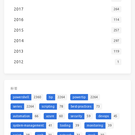
2017
264
2016
114
2015
257
2014
297
2013
119
2012
1
标签
powershell
2360
tip
2264
powertip
2264
series
2264
scripting
78
best-practices
73
automation
66
azure
60
security
59
devops
45
system-management
41
tooling
39
monitoring
39
script
38
web
31
network
31
geek
30