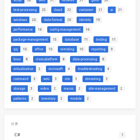
text-processing
25
cloud
22
container
21
ai
21
windows
20
data-format
20
identity
19
performance
16
config-management
16
package-management
15
database
11
testing
11
qq
10
office
10
remoting
10
reporting
9
linux
8
cross-platform
8
data-processing
8
virtualization
5
microsoft
4
troubleshooting
4
command
3
wmi
3
cim
3
streaming
3
storage
3
video
2
macos
2
site-management
2
patterns
2
inventory
2
module
2
分类
C#
1