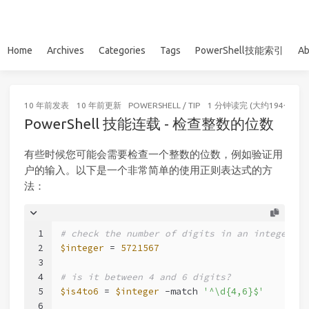
Home
Archives
Categories
Tags
PowerShell技能索引
Ab
10 年前
发表
10 年前
更新
POWERSHELL
/
TIP
1 分钟读完 (大约194个字)
PowerShell 技能连载 - 检查整数的位数
有些时候您可能会需要检查一个整数的位数，例如验证用
户的输入。以下是一个非常简单的使用正则表达式的方
法：
1
# check the number of digits in an integer
2
$integer
 = 
5721567
3
4
# is it between 4 and 6 digits?
5
$is4to6
 = 
$integer
-match
'^\d{4,6}$'
6