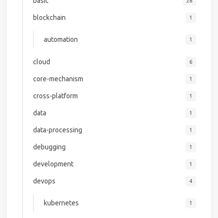
basic
28
blockchain
1
automation
1
cloud
6
core-mechanism
1
cross-platform
1
data
1
data-processing
1
debugging
1
development
1
devops
4
kubernetes
1