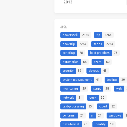
2012
标签
powershell
2360
tip
2264
powertip
2264
series
2264
scripting
78
best-practices
73
automation
66
azure
60
security
59
devops
45
system-management
41
tooling
39
monitoring
39
script
38
web
network
31
geek
30
text-processing
25
cloud
22
container
21
ai
21
windows
data-format
20
identity
19