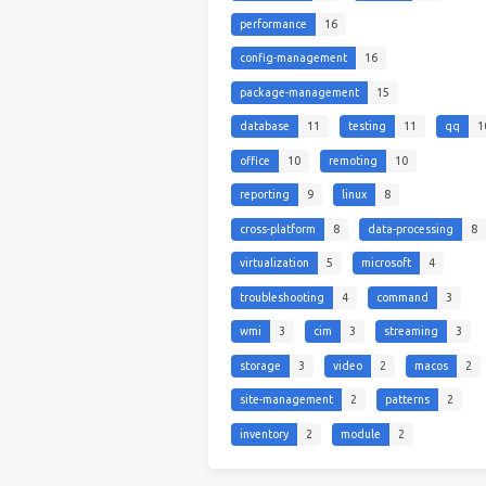
performance
16
config-management
16
package-management
15
database
11
testing
11
qq
1
office
10
remoting
10
reporting
9
linux
8
cross-platform
8
data-processing
8
virtualization
5
microsoft
4
troubleshooting
4
command
3
wmi
3
cim
3
streaming
3
storage
3
video
2
macos
2
site-management
2
patterns
2
inventory
2
module
2