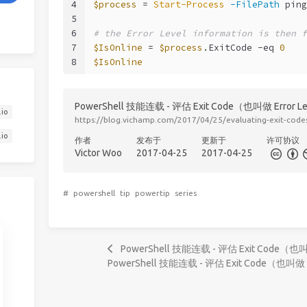
4
$process
 = 
Start-Process
-FilePath
 ping
5
6
# the Error Level information is then f
7
$IsOnline
 = 
$process
.ExitCode 
-eq
0
8
$IsOnline
PowerShell 技能连载 - 评估 Exit Code（也叫做 Error 
.io
https://blog.vichamp.com/2017/04/25/evaluating-exit-codes
.io
作者
发布于
更新于
许可协议
Victor Woo
2017-04-25
2017-04-25
#
powershell
tip
powertip
series
PowerShell 技能连载 - 评估 Exit Code（也叫
PowerShell 技能连载 - 评估 Exit Code（也叫做 