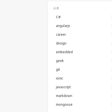
分类
C#
angularjs
career
design
embedded
geek
git
ionic
javascript
markdown
mongoose