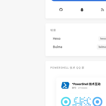
链接
Hexo
hexo
Bulma
bulma
POWERSHELL 技术 QQ 群