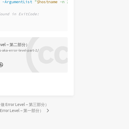
 
-ArgumentList
"
$hostname
 -n 2 -w 2000"
-Wait
-NoNewWind
ound in ExitCode:
Level – 第二部分）
-aka-error-level-part-2/
做 Error Level – 第三部分）
Error Level – 第一部分）