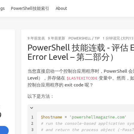
ags
PowerShell技能索引
About
9 年前
发表
9 年前
更新
POWERSHELL
/
TIP
1 分钟读完 (大约15
PowerShell 技能连载 - 评估 
Error Level – 第二部分）
当您直接启动一个控制台应用程序时，PowerShell 会返回它
Level），并存储在
变量中。然而，
$LASTEXITCODE
控制台应用程序的 exit code 呢？
以下是方法：
签
9
1
$hostname
 = 
'powershellmagazine.com'
2
# run the console-based application syn
3
# and return the process object (-PassT