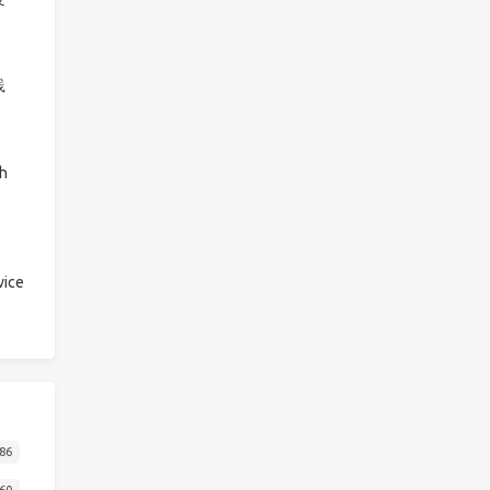
践
h
ice
86
60