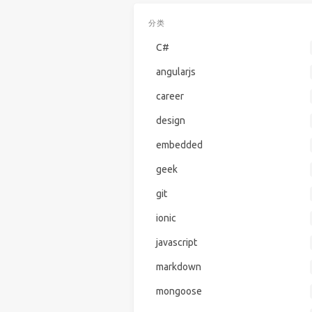
分类
C#
angularjs
career
design
embedded
geek
git
ionic
javascript
markdown
mongoose