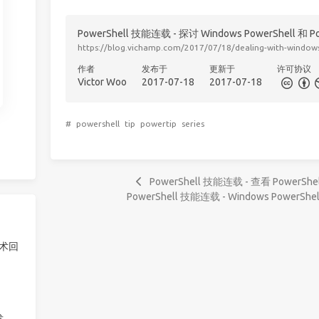
PowerShell 技能连载 - 探讨 Windows PowerShell 和 Po
https://blog.vichamp.com/2017/07/18/dealing-with-window
作者
发布于
更新于
许可协议
Victor Woo
2017-07-18
2017-07-18
#
powershell
tip
powertip
series
PowerShell 技能连载 - 查看 Power
PowerShell 技能连载 - Windows PowerShell
技术回
发