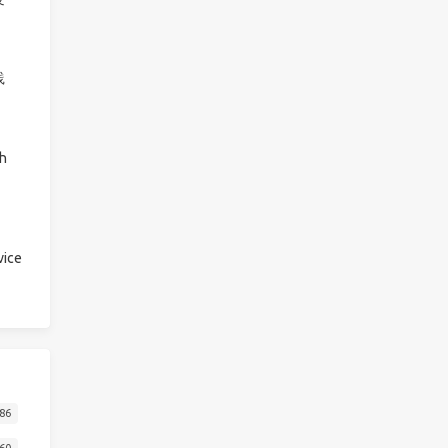
践
h
ice
86
60