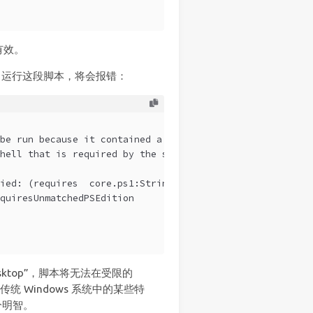
有效。
ell” 中运行这段脚本，将会报错：
be run because it contained a 
"#requires"
 statement  
for
hell that is required by the script does not match the  
ied: (requires  core.ps1:String) [], ParentContainsError
quiresUnmatchedPSEdition
esktop”，脚本将无法在受限的
于传统 Windows 系统中的某些特
十分明智。