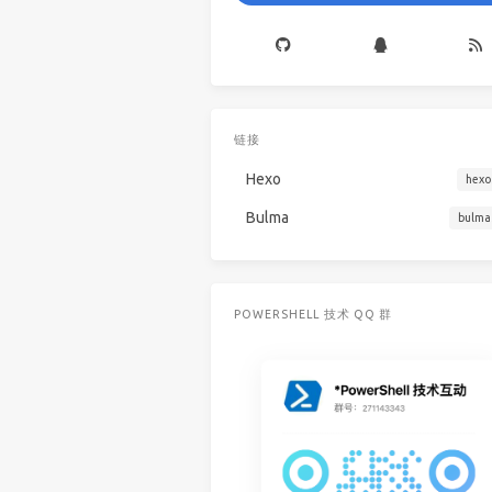
链接
Hexo
hexo
Bulma
bulma
POWERSHELL 技术 QQ 群