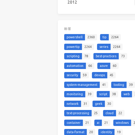
2012
标签
powershell
2360
tip
2264
powertip
2264
series
2264
scripting
78
best-practices
73
automation
66
azure
60
security
59
devops
45
system-management
41
tooling
39
monitoring
39
script
38
web
network
31
geek
30
text-processing
25
cloud
22
container
21
ai
21
windows
data-format
20
identity
19