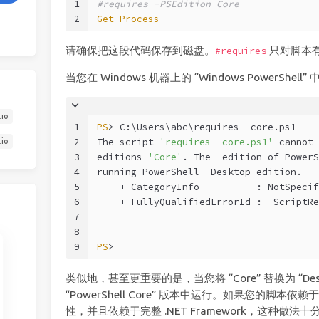
1
#requires -PSEdition Core
2
Get-Process
请确保把这段代码保存到磁盘。
只对脚本
#requires
当您在 Windows 机器上的 “Windows PowerSh
.io
1
PS
> C:\Users\abc\requires  core.ps1
2
The script 
'requires  core.ps1'
 cannot 
.io
3
editions 
'Core'
. The  edition of PowerS
4
running PowerShell  Desktop edition.
5
    + CategoryInfo          : NotSpecif
6
    + FullyQualifiedErrorId :  ScriptRe
7
8
9
PS
>
类似地，甚至更重要的是，当您将 “Core” 替换为 “D
“PowerShell Core” 版本中运行。如果您的脚本依赖
性，并且依赖于完整 .NET Framework，这种做法