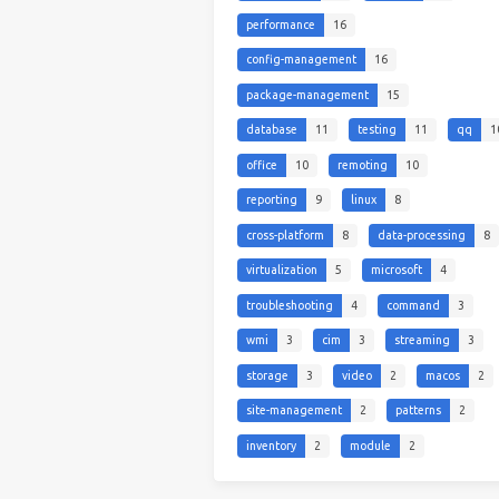
performance
16
config-management
16
package-management
15
database
11
testing
11
qq
1
office
10
remoting
10
reporting
9
linux
8
cross-platform
8
data-processing
8
virtualization
5
microsoft
4
troubleshooting
4
command
3
wmi
3
cim
3
streaming
3
storage
3
video
2
macos
2
site-management
2
patterns
2
inventory
2
module
2