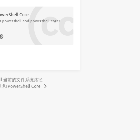
werShell Core
s-powershell-and-powershell-core/
Shell 当前的文件系统路径
 和 PowerShell Core