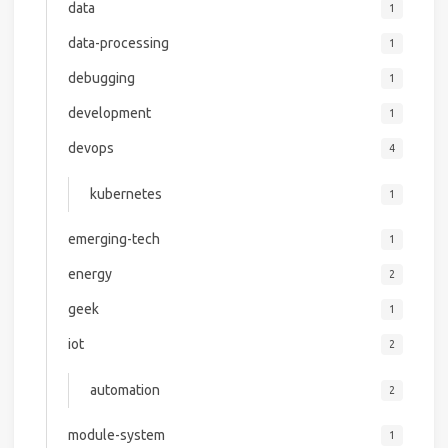
data
1
data-processing
1
debugging
1
development
1
devops
4
kubernetes
1
emerging-tech
1
energy
2
geek
1
iot
2
automation
2
module-system
1