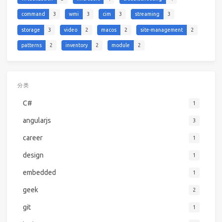
command
3
wmi
3
cim
3
streaming
3
storage
3
video
2
macos
2
site-management
2
patterns
2
inventory
2
module
2
分类
C#
1
angularjs
3
career
1
design
1
embedded
1
geek
2
git
1