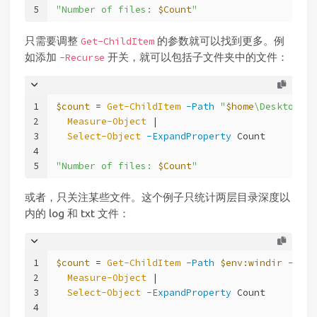
5
"Number of files: 
$Count
"
只需要调整
的参数就可以找到更多。例
Get-ChildItem
如添加
开关，就可以包括子文件夹中的文件：
-Recurse
1
$count
 = 
Get-ChildItem
-Path
"
$home
\Desktop"
-
2
Measure-Object
 |
3
Select-Object
-ExpandProperty
 Count
4
5
"Number of files: 
$Count
"
或者，只关注某些文件。这个例子只统计两层目录深度以
内的 log 和 txt 文件：
1
$count
 = 
Get-ChildItem
-Path
$env:windir
-Forc
2
Measure-Object
 |
3
Select-Object
-ExpandProperty
 Count
4