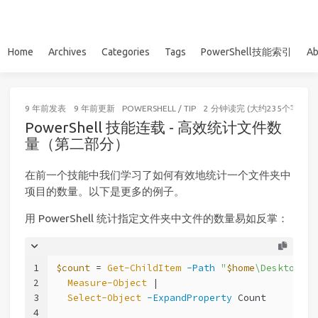
Home
Archives
Categories
Tags
PowerShell技能索引
Ab
9 年前
发表
9 年前
更新
POWERSHELL
/
TIP
2 分钟读完 (大约235个字)
PowerShell 技能连载 - 高效统计文件数
量（第二部分）
在前一个技能中我们学习了如何有效地统计一个文件夹中
项目的数量。以下是更多的例子。
用 PowerShell 统计指定文件夹中文件的数量易如反掌：
1
$count
 = 
Get-ChildItem
-Path
"
$home
\Desktop"
-
2
Measure-Object
 |
3
Select-Object
-ExpandProperty
 Count
4