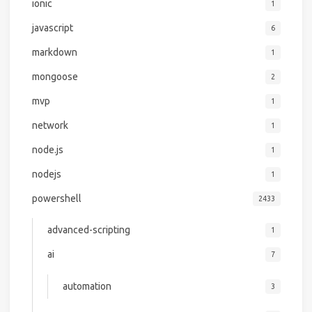
ionic
1
javascript
6
markdown
1
mongoose
2
mvp
1
network
1
node.js
1
nodejs
1
powershell
2433
advanced-scripting
1
ai
7
automation
3