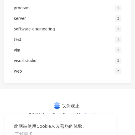
program
1
server
2
software-engineering
1
text
1
vim
1
visualstudio
2
web
2
© 2026 Victor Woo
Powered by
Hexo
&
Icarus
此网站使用Cookie来改善您的体验。
了解更多