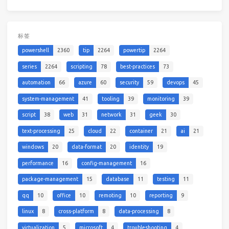
标签
powershell
2360
tip
2264
powertip
2264
series
2264
scripting
78
best-practices
73
automation
66
azure
60
security
59
devops
45
system-management
41
tooling
39
monitoring
39
script
38
web
31
network
31
geek
30
text-processing
25
cloud
22
container
21
ai
21
windows
20
data-format
20
identity
19
performance
16
config-management
16
package-management
15
database
11
testing
11
qq
10
office
10
remoting
10
reporting
9
linux
8
cross-platform
8
data-processing
8
virtualization
5
microsoft
4
troubleshooting
4