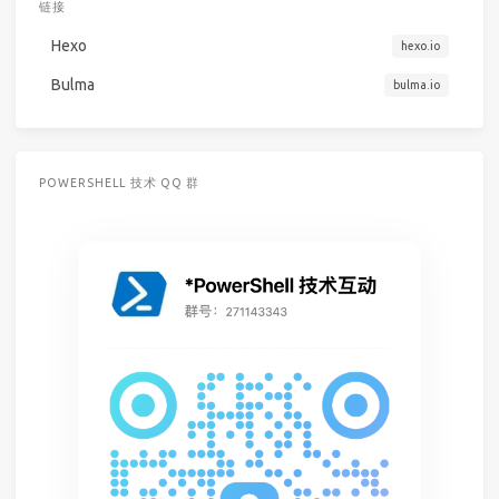
链接
Hexo
hexo.io
Bulma
bulma.io
POWERSHELL 技术 QQ 群