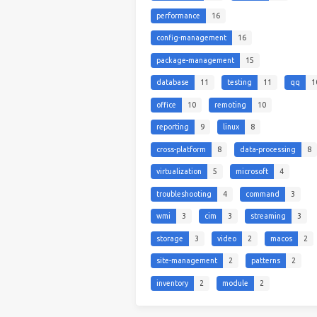
performance
16
config-management
16
package-management
15
database
11
testing
11
qq
1
office
10
remoting
10
reporting
9
linux
8
cross-platform
8
data-processing
8
virtualization
5
microsoft
4
troubleshooting
4
command
3
wmi
3
cim
3
streaming
3
storage
3
video
2
macos
2
site-management
2
patterns
2
inventory
2
module
2