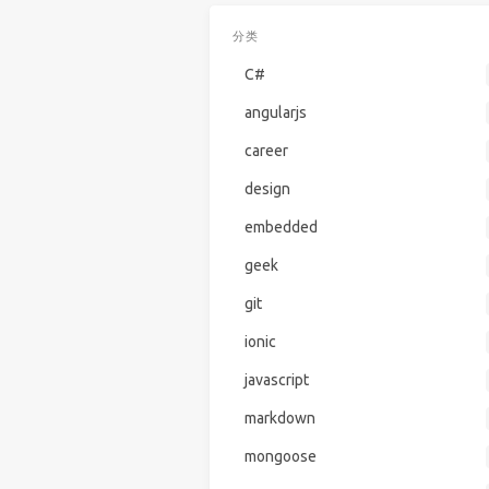
分类
C#
angularjs
career
design
embedded
geek
git
ionic
javascript
markdown
mongoose