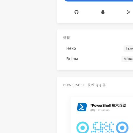
链接
Hexo
hexo
Bulma
bulma
POWERSHELL 技术 QQ 群