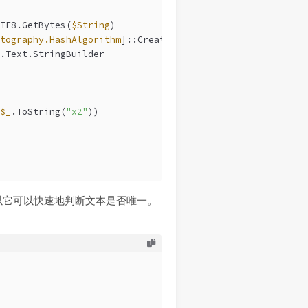
TF8.GetBytes(
$String
)
tography.HashAlgorithm
]::Create(
'MD5'
)
.Text.StringBuilder
$_
.ToString(
"x2"
))
以它可以快速地判断文本是否唯一。