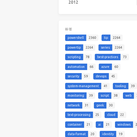
2012
标签
powershell
2360
tip
2264
powertip
2264
series
2264
scripting
78
best-practices
73
automation
66
azure
60
security
59
devops
45
system-management
41
tooling
39
monitoring
39
script
38
web
network
31
geek
30
text-processing
25
cloud
22
container
21
ai
21
windows
data-format
20
identity
19