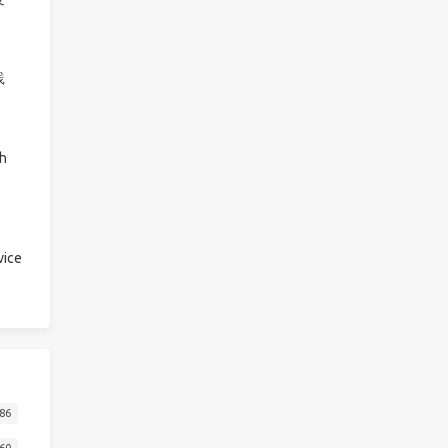
践
h
ice
86
60