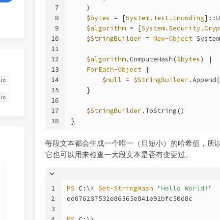
7
    )
8
$bytes
 = [
System.Text.Encoding
]::U
9
$algorithm
 = [
System.Security.Cryp
10
$StringBuilder
 = 
New-Object
 System
11
12
$algorithm
.ComputeHash(
$bytes
) |
13
ForEach-Object
 {
14
$null
 = 
$StringBuilder
.Append(
.io
15
    }
.io
16
17
$StringBuilder
.ToString()
18
}
每段文本都会生成一个唯一（且短小）的哈希值，所
它也可以用来检查一大段文本是否有变更过。
1
PS
 C:\> 
Get-StringHash
"Hello World!"
2
ed076287532e86365e841e92bfc50d8c
3
4
PS
 C:\>