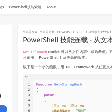
ags
PowerShell技能索引
About
9 年前
发表
9 年前
更新
POWERSHELL
/
TIP
1 分钟读完 (大约21
PowerShell 技能连载 - 从
cmdlet 可以从文件内容生成哈希值
Get-FileHash
只适用于 PowerShell 5 及更高的版本。
以下是一个小的函数，用 .NET Framework 从任意文
1
Function
Get-StringHash
签
2
{
9
3
param
4
    (
5
        [
String
] 
$String
,
6
$HashName
 = 
"MD5"