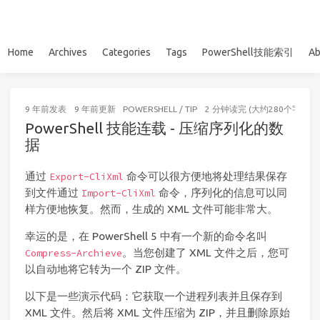
Home
Archives
Categories
Tags
PowerShell技能索引
Ab
9 年前
发表
9 年前
更新
POWERSHELL
/
TIP
2 分钟读完 (大约280个字)
PowerShell 技能连载 - 压缩序列化的数
据
通过
命令可以很方便地将处理结果保存
Export-CliXml
到文件通过
命令，序列化的信息可以同
Import-CliXml
样方便地恢复。然而，生成的 XML 文件可能非常大。
幸运的是，在 PowerShell 5 中有一个新的命令名叫
。当您创建了 XML 文件之后，您可
Compress-Archieve
以自动地将它转为一个 ZIP 文件。
以下是一些演示代码：它获取一个进程列表并且保存到
XML 文件。然后将 XML 文件压缩为 ZIP，并且删除原始