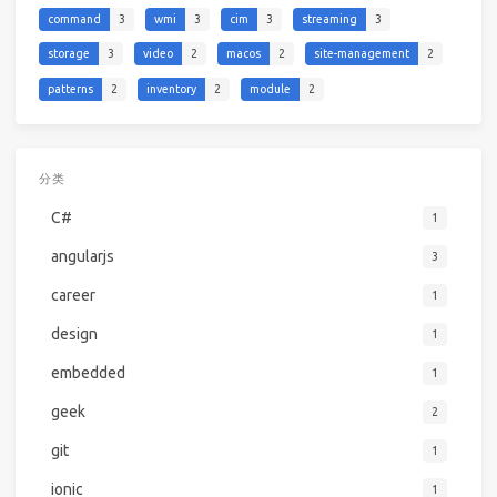
command
3
wmi
3
cim
3
streaming
3
storage
3
video
2
macos
2
site-management
2
patterns
2
inventory
2
module
2
分类
C#
1
angularjs
3
career
1
design
1
embedded
1
geek
2
git
1
ionic
1