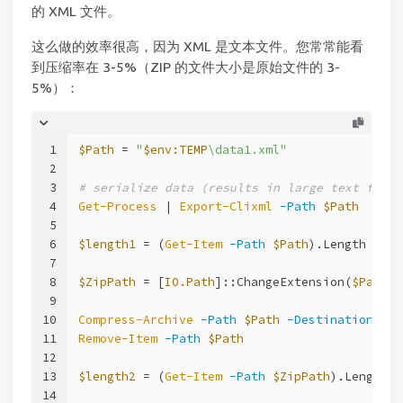
的 XML 文件。
这么做的效率很高，因为 XML 是文本文件。您常常能看
到压缩率在 3-5%（ZIP 的文件大小是原始文件的 3-
5%）：
1
$Path
 = 
"
$env:TEMP
\data1.xml"
2
3
# serialize data (results in large text files
4
Get-Process
 | 
Export-Clixml
-Path
$Path
5
6
$length1
 = (
Get-Item
-Path
$Path
).Length
7
8
$ZipPath
 = [
IO.Path
]::ChangeExtension(
$Path
, 
9
10
Compress-Archive
-Path
$Path
-Destination
$Zi
11
Remove-Item
-Path
$Path
12
13
$length2
 = (
Get-Item
-Path
$ZipPath
).Length
14