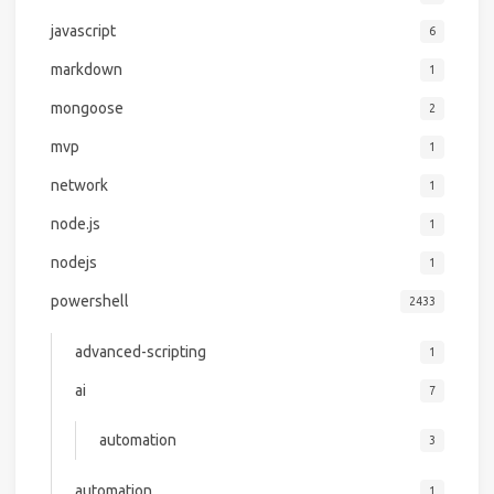
javascript
6
markdown
1
mongoose
2
mvp
1
network
1
node.js
1
nodejs
1
powershell
2433
advanced-scripting
1
ai
7
automation
3
automation
1