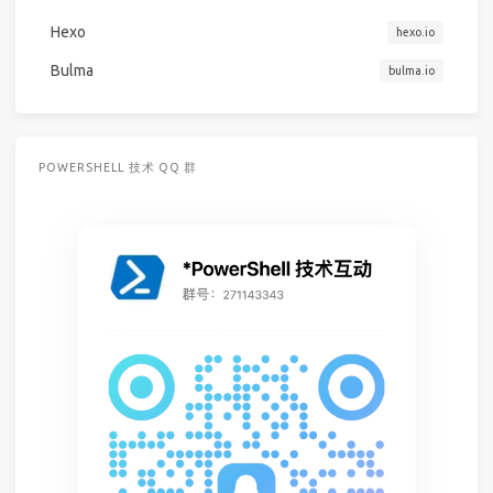
Hexo
hexo.io
Bulma
bulma.io
POWERSHELL 技术 QQ 群