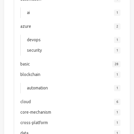
ai
1
azure
2
devops
1
security
1
basic
28
blockchain
1
automation
1
cloud
6
core-mechanism
1
cross-platform
1
data
1