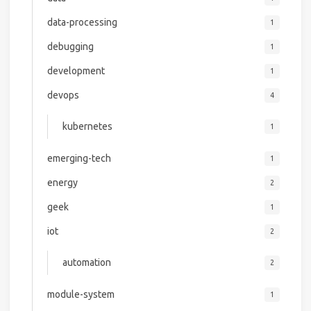
data-processing
1
debugging
1
development
1
devops
4
kubernetes
1
emerging-tech
1
energy
2
geek
1
iot
2
automation
2
module-system
1