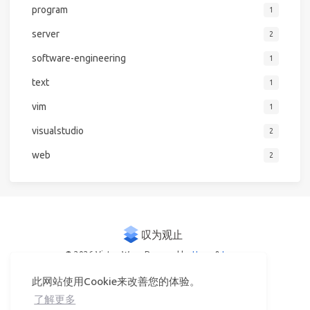
program
1
server
2
software-engineering
1
text
1
vim
1
visualstudio
2
web
2
© 2026 Victor Woo
Powered by
Hexo
&
Icarus
此网站使用Cookie来改善您的体验。
了解更多