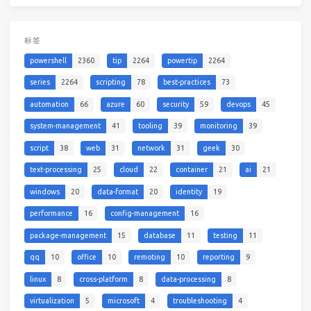
标签
powershell
2360
tip
2264
powertip
2264
series
2264
scripting
78
best-practices
73
automation
66
azure
60
security
59
devops
45
system-management
41
tooling
39
monitoring
39
script
38
web
31
network
31
geek
30
text-processing
25
cloud
22
container
21
ai
21
windows
20
data-format
20
identity
19
performance
16
config-management
16
package-management
15
database
11
testing
11
qq
10
office
10
remoting
10
reporting
9
linux
8
cross-platform
8
data-processing
8
virtualization
5
microsoft
4
troubleshooting
4