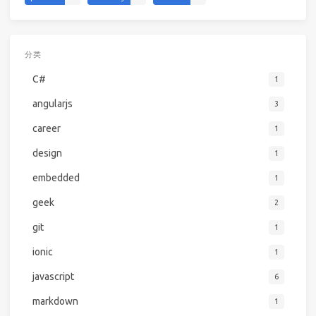
分类
C#
1
angularjs
3
career
1
design
1
embedded
1
geek
2
git
1
ionic
1
javascript
6
markdown
1