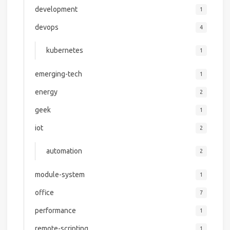
development
1
devops
4
kubernetes
1
emerging-tech
1
energy
2
geek
1
iot
2
automation
2
module-system
1
office
7
performance
1
remote-scripting
1