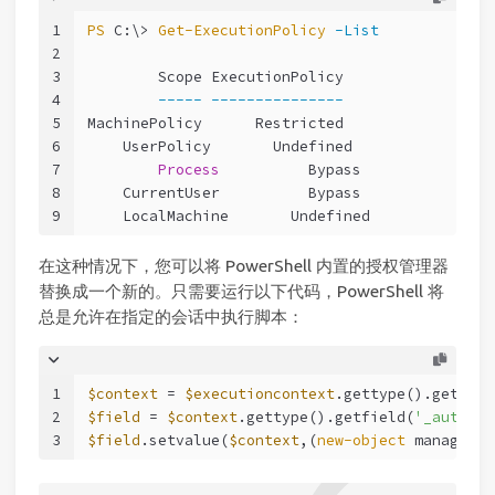
1
PS
 C:\> 
Get-ExecutionPolicy
-List
2
3
        Scope ExecutionPolicy
4
-----
---------------
5
MachinePolicy      Restricted
6
    UserPolicy       Undefined
7
Process
          Bypass
8
    CurrentUser          Bypass
9
    LocalMachine       Undefined
在这种情况下，您可以将 PowerShell 内置的授权管理器
替换成一个新的。只需要运行以下代码，PowerShell 将
总是允许在指定的会话中执行脚本：
1
$context
 = 
$executioncontext
.gettype().getfiel
2
$field
 = 
$context
.gettype().getfield(
'_authori
3
$field
.setvalue(
$context
,(
new-object
 managemen