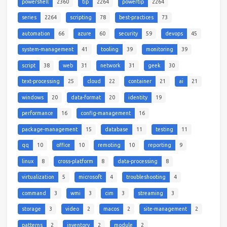
powershell
2360
tip
2264
powertip
2264
series
2264
scripting
78
best-practices
73
automation
66
azure
60
security
59
devops
45
system-management
41
tooling
39
monitoring
39
script
38
web
31
network
31
geek
30
text-processing
25
cloud
22
container
21
ai
21
windows
20
data-format
20
identity
19
performance
16
config-management
16
package-management
15
database
11
testing
11
qq
10
office
10
remoting
10
reporting
9
linux
8
cross-platform
8
data-processing
8
virtualization
5
microsoft
4
troubleshooting
4
command
3
wmi
3
cim
3
streaming
3
storage
3
video
2
macos
2
site-management
2
patterns
2
inventory
2
module
2