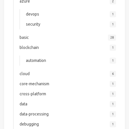
azure
2
devops
1
security
1
basic
28
blockchain
1
automation
1
cloud
6
core-mechanism
1
cross-platform
1
data
1
data-processing
1
debugging
1