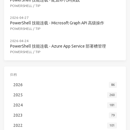
POWERSHELL
/
TIP
2026-04-27
PowerShell 技能连载 - Microsoft Graph API 高级操作
POWERSHELL
/
TIP
2026-04-24
PowerShell 技能连载 - Azure App Service 部署槽管理
POWERSHELL
/
TIP
归档
2026
86
2025
260
2024
181
2023
79
2022
101