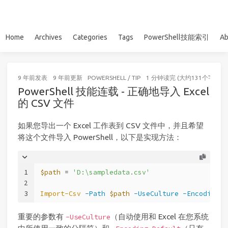
Home
Archives
Categories
Tags
PowerShell技能索引
Ab
9 年前
发表
9 年前
更新
POWERSHELL
/
TIP
1 分钟读完 (大约131个字)
PowerShell 技能连载 - 正确地导入 Excel
的 CSV 文件
如果您导出一个 Excel 工作表到 CSV 文件中，并且希望
将这个文件导入 PowerShell，以下是实现方法：
1
$path
 = 
'D:\sampledata.csv'
2
3
Import-Csv
-Path
$path
-UseCulture
-Encoding
 D
重要的参数有
（自动使用和 Excel 在您系统
-UseCulture