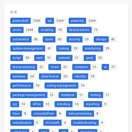
标签
powershell
2360
tip
2264
powertip
2264
series
2264
scripting
78
best-practices
73
automation
66
azure
60
security
59
devops
45
system-management
41
tooling
39
monitoring
39
script
38
web
31
network
31
geek
30
text-processing
25
cloud
22
container
21
ai
21
windows
20
data-format
20
identity
19
performance
16
config-management
16
package-management
15
database
11
testing
11
qq
10
office
10
remoting
10
reporting
9
linux
8
cross-platform
8
data-processing
8
virtualization
5
microsoft
4
troubleshooting
4
command
3
wmi
3
cim
3
streaming
3