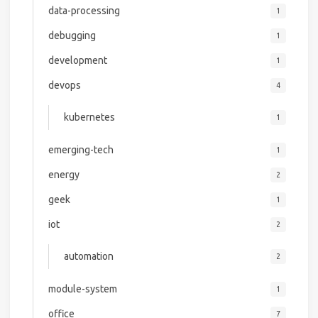
data-processing
1
debugging
1
development
1
devops
4
kubernetes
1
emerging-tech
1
energy
2
geek
1
iot
2
automation
2
module-system
1
office
7