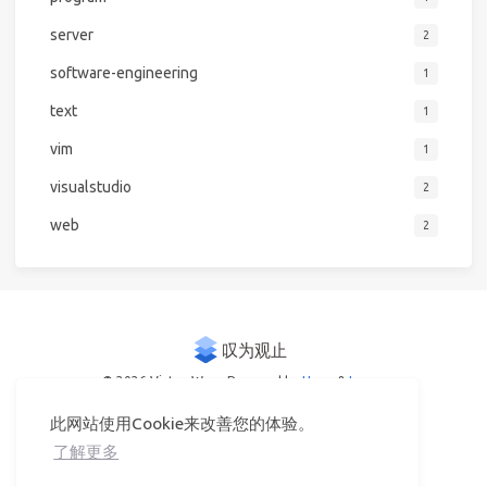
server
2
software-engineering
1
text
1
vim
1
visualstudio
2
web
2
© 2026 Victor Woo
Powered by
Hexo
&
Icarus
此网站使用Cookie来改善您的体验。
了解更多