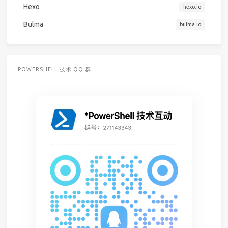
Hexo
hexo.io
Bulma
bulma.io
POWERSHELL 技术 QQ 群