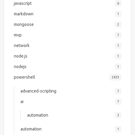
javascript
6
markdown
1
mongoose
2
mvp
1
network
1
node.js
1
nodejs
1
powershell
2433
advanced-scripting
1
ai
7
automation
3
automation
1