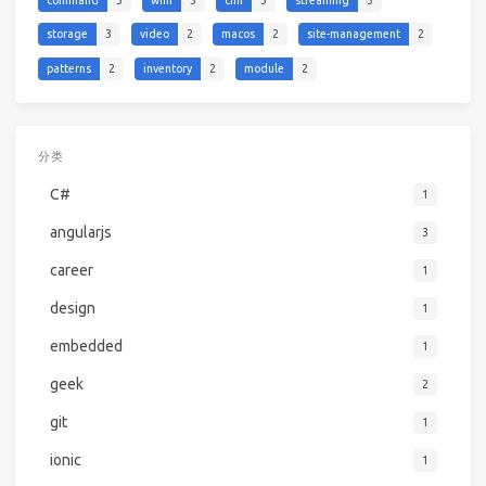
storage
3
video
2
macos
2
site-management
2
patterns
2
inventory
2
module
2
分类
C#
1
angularjs
3
career
1
design
1
embedded
1
geek
2
git
1
ionic
1