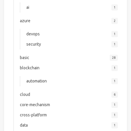
ai
1
azure
2
devops
1
security
1
basic
28
blockchain
1
automation
1
cloud
6
core-mechanism
1
cross-platform
1
data
1