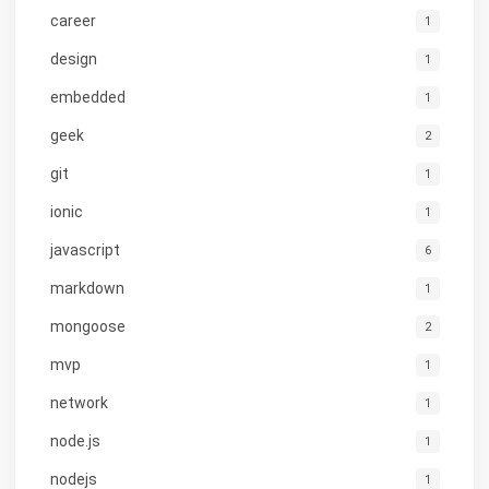
career
1
design
1
embedded
1
geek
2
git
1
ionic
1
javascript
6
markdown
1
mongoose
2
mvp
1
network
1
node.js
1
nodejs
1