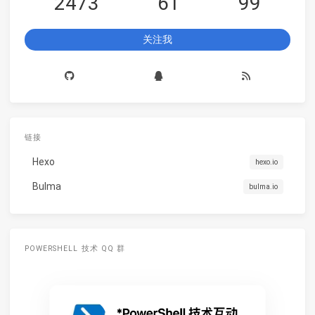
2473
61
99
关注我
链接
Hexo
hexo.io
Bulma
bulma.io
POWERSHELL 技术 QQ 群