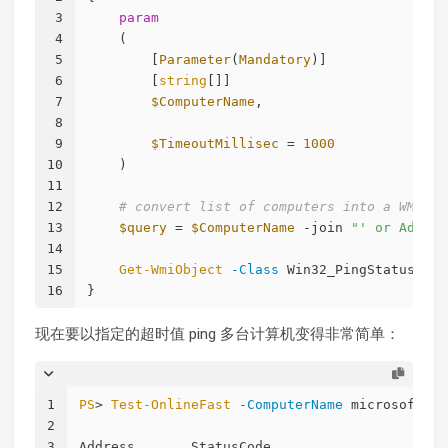
3
param
4
    (
5
        [
Parameter
(
Mandatory
)]
6
        [
string
[]]
7
$ComputerName
,
8
9
$TimeoutMillisec
 = 
1000
10
    )
11
12
# convert list of computers into a WMI qu
13
$query
 = 
$ComputerName
-join
"' or Addres
14
15
Get-WmiObject
-Class
 Win32_PingStatus 
-Fi
16
}
现在要以指定的超时值 ping 多台计算机变得非常简单：
1
PS
> 
Test-OnlineFast
-ComputerName
 microsoft.co
2
3
Address       StatusCode