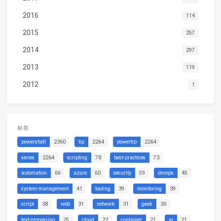
2016
114
2015
257
2014
297
2013
119
2012
1
标签
powershell
2360
tip
2264
powertip
2264
series
2264
scripting
78
best-practices
73
automation
66
azure
60
security
59
devops
45
system-management
41
tooling
39
monitoring
39
script
38
web
31
network
31
geek
30
text-processing
25
cloud
22
container
21
ai
21