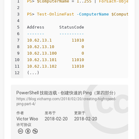
1
PS
> 
$ComputerName
 = 
1
..
255
 | 
ForEach-Object
 {
2
3
PS
> 
Test-OnlineFast
-ComputerName
$ComputerNa
4
5
Address      StatusCode
6
-------
----------
7
10.62
.
13.1
11010
8
10.62
.
13.10
0
9
10.62
.
13.100
0
10
10.62
.
13.101
11010
11
10.62
.
13.102
11010
12
(...)
PowerShell 技能连载 - 创建快速的 Ping（第四部分）
https://blog.vichamp.com/2018/02/20/creating-highspeed-
ping-part-4/
作者
发布于
更新于
Victor Woo
2018-02-20
2018-02-20
许可协议