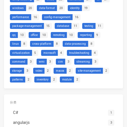
windows
20
data-format
20
identity
19
performance
16
config-management
16
package-management
15
database
11
testing
11
qq
10
office
10
remoting
10
reporting
9
linux
8
cross-platform
8
data-processing
8
virtualization
5
microsoft
4
troubleshooting
4
command
3
wmi
3
cim
3
streaming
3
storage
3
video
2
macos
2
site-management
2
patterns
2
inventory
2
module
2
分类
C#
1
angularjs
3