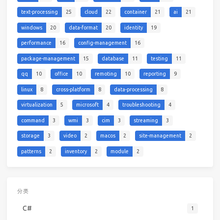
text-processing
25
cloud
22
container
21
ai
21
windows
20
data-format
20
identity
19
performance
16
config-management
16
package-management
15
database
11
testing
11
qq
10
office
10
remoting
10
reporting
9
linux
8
cross-platform
8
data-processing
8
virtualization
5
microsoft
4
troubleshooting
4
command
3
wmi
3
cim
3
streaming
3
storage
3
video
2
macos
2
site-management
2
patterns
2
inventory
2
module
2
分类
C#
1