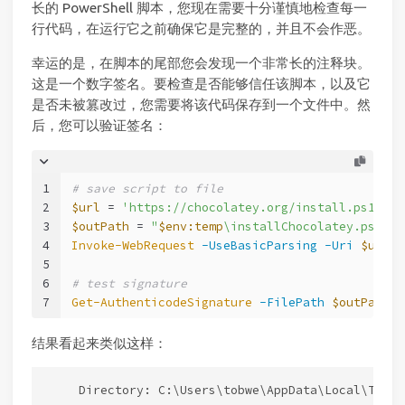
长的 PowerShell 脚本，您现在需要十分谨慎地检查每一
行代码，在运行它之前确保它是完整的，并且不会作恶。
幸运的是，在脚本的尾部您会发现一个非常长的注释块。
这是一个数字签名。要检查是否能够信任该脚本，以及它
是否未被篡改过，您需要将该代码保存到一个文件中。然
后，您可以验证签名：
1
# save script to file
2
$url
 = 
'https://chocolatey.org/install.ps1'
3
$outPath
 = 
"
$env:temp
\installChocolatey.ps1"
4
Invoke-WebRequest
-UseBasicParsing
-Uri
$url
-
5
6
# test signature
7
Get-AuthenticodeSignature
-FilePath
$outPath
结果看起来类似这样：
    Directory: C:\Users\tobwe\AppData\Local\Temp
