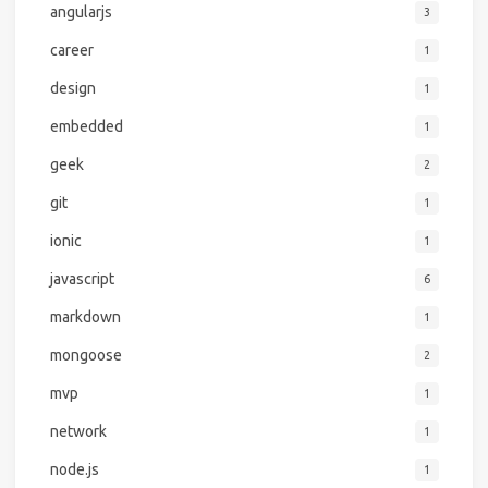
angularjs
3
career
1
design
1
embedded
1
geek
2
git
1
ionic
1
javascript
6
markdown
1
mongoose
2
mvp
1
network
1
node.js
1