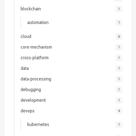
blockchain
1
automation
1
cloud
6
core-mechanism
1
cross-platform
1
data
1
data-processing
1
debugging
1
development
1
devops
4
kubernetes
1